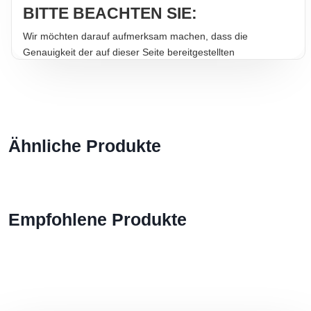
BITTE BEACHTEN SIE:
Wir möchten darauf aufmerksam machen, dass die
Genauigkeit der auf dieser Seite bereitgestellten
Informationen nicht garantiert werden kann. Für die
aktuellsten Angaben sollten Sie stets die Informationen auf
der Produktverpackung heranziehen. Trotz größter Sorgfalt
bei der Bereitstellung korrekter Produktinformationen können
sich beispielsweise Zusammensetzungen von Lebensmitteln
Ähnliche Produkte
ändern. Dadurch können Angaben zu Zutaten, Nährwerten
und Allergenen von den hier aufgeführten Informationen
abweichen. Bitte lesen Sie vor dem Verzehr stets die
Angaben auf der Produktverpackung. Wir empfehlen, sich
nicht ausschließlich auf die Informationen auf unserer
Empfohlene Produkte
Website zu verlassen. Auch das aktuelle Aussehen des
Produkts kann von den hier gezeigten Bildern abweichen.