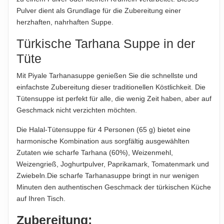
der jeweiligen Produktverpackung, nur diese sind verbindlich.
Pulver dient als Grundlage für die Zubereitung einer
Das Produktdesign kann von der Abbildung abweichen.
herzhaften, nahrhaften Suppe.
ABTROPFGEWICHT
Türkische Tarhana Suppe in der
65g
Tüte
NETTOFÜLLMENGE
Mit Piyale Tarhanasuppe genießen Sie die schnellste und
70g
einfachste Zubereitung dieser traditionellen Köstlichkeit. Die
Tütensuppe ist perfekt für alle, die wenig Zeit haben, aber auf
HERSTELLER
Geschmack nicht verzichten möchten.
Piyale Gıda Sanayi ve Ticaret A.Ş.
Die Halal-Tütensuppe für 4 Personen (65 g) bietet eine
harmonische Kombination aus sorgfältig ausgewählten
Hinweis zur Haftung: Für die vorstehenden Angaben wird keine Haftung
Zutaten wie scharfe Tarhana (60%), Weizenmehl,
übernommen. Bitte prüfen Sie die Angaben auf der jeweiligen
Produktverpackung; nur diese sind verbindlich.
Weizengrieß, Joghurtpulver, Paprikamark, Tomatenmark und
Zwiebeln.Die scharfe Tarhanasuppe bringt in nur wenigen
Minuten den authentischen Geschmack der türkischen Küche
auf Ihren Tisch.
Zubereitung: