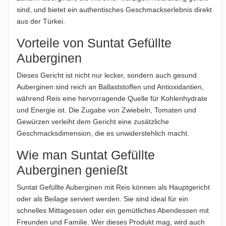
HINWEIS
übernommen. Bitte prüfen Sie die Angaben auf der jeweiligen
sind, und bietet ein authentisches Geschmackserlebnis direkt
Für die vorstehenden Angaben wird keine Haftung
Produktverpackung; nur diese sind verbindlich.
aus der Türkei.
übernommen...
Vorteile von Suntat Gefüllte
ABTROPFGEWICHT
Auberginen
350g
Dieses Gericht ist nicht nur lecker, sondern auch gesund.
NETTOFÜLLMENGE
Auberginen sind reich an Ballaststoffen und Antioxidantien,
400g
während Reis eine hervorragende Quelle für Kohlenhydrate
und Energie ist. Die Zugabe von Zwiebeln, Tomaten und
HERSTELLER
Gewürzen verleiht dem Gericht eine zusätzliche
Suntat Gıda Sanayi ve Ticaret A.Ş., İzmir, Türkiye
Geschmacksdimension, die es unwiderstehlich macht.
IMPORTEUR
Wie man Suntat Gefüllte
Suntat GmbH, Industriestraße 40, 68169 Mannheim,
Auberginen genießt
Deutschland
Suntat Gefüllte Auberginen mit Reis können als Hauptgericht
Hinweis zur Haftung: Für die vorstehenden Angaben wird keine Haftung
oder als Beilage serviert werden. Sie sind ideal für ein
übernommen. Bitte prüfen Sie die Angaben auf der jeweiligen
schnelles Mittagessen oder ein gemütliches Abendessen mit
Produktverpackung; nur diese sind verbindlich.
Freunden und Familie. Wer dieses Produkt mag, wird auch