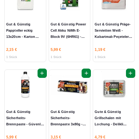
Gut & Günstig
Gut & Günstig Power
Gut & Günstig Präge-
Pappteller eckig
Cell Akku NiMh E-
Servietten Weiß -
13x20cm - Karton
Block 9V (6HR61) -
Kabartmalı Peçeteler
Tabak 20 Stück
Power Cell Akü NiMh
100 Stück
E-Blok 220mAh 1
2,15 €
5,99 €
1,19 €
Stück
1 Stück
1 Stück
1 Stück
+
+
+
Gut & Günstig
Gut & Günstig
Gute & Günstig
Sicherheits-
Sicherheits-
Grillschalen mit
Brennpaste - Güvenlik
Brennpaste 3x80g -
Lochung - Delikli
Yakıt Pastası 1L
Güvenli Yakıt Pastası
Izgara Tepsisi 10 Stück
240g
5,99 €
3,15 €
4,79 €