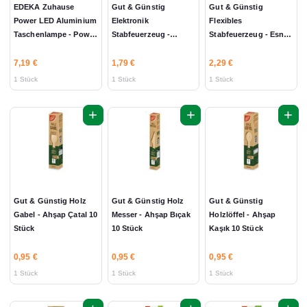
EDEKA Zuhause
Gut & Günstig
Gut & Günstig
Power LED Aluminium
Elektronik
Flexibles
Taschenlampe - Power
Stabfeuerzeug -
Stabfeuerzeug - Esnek
LED Alüminyum El
Elektronik Çubuk
Çubuk Çakmak 1
Feneri 1 Stück
Çakmak 1 Stück
Stück
7,19 €
1,79 €
2,29 €
1 Stück
1 Stück
1 Stück
+
+
+
Gut & Günstig Holz
Gut & Günstig Holz
Gut & Günstig
Gabel - Ahşap Çatal 10
Messer - Ahşap Bıçak
Holzlöffel - Ahşap
Stück
10 Stück
Kaşık 10 Stück
0,95 €
0,95 €
0,95 €
1 Stück
1 Stück
1 Stück