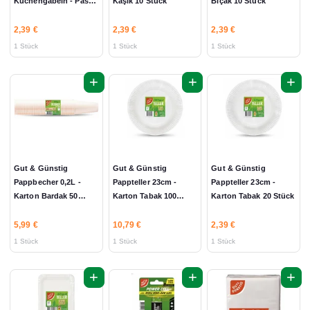
Kuchengabeln - Pasta
Kaşık 10 Stück
Bıçak 10 Stück
Çatalları 10 Stück
2,39 €
2,39 €
2,39 €
1 Stück
1 Stück
1 Stück
+
+
+
Gut & Günstig
Gut & Günstig
Gut & Günstig
Pappbecher 0,2L -
Pappteller 23cm -
Pappteller 23cm -
Karton Bardak 50
Karton Tabak 100
Karton Tabak 20 Stück
Stück
Stück
5,99 €
10,79 €
2,39 €
1 Stück
1 Stück
1 Stück
+
+
+