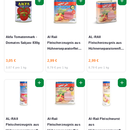
+
+
+
Akfa Tomatenmark -
Al Raii
AL-RAII
Domates Salçası 830g
Fleischerzeugnis aus
Fleischerzeugnis aus
Hühnerseparatorfleisch
Hühnerseparatorenfleisch
und Rindgeschmack -
Hühner Geschmack -
Tavuk ve Dana Etli
Tavuk Eti Aroması
3,05 €
2,99 €
2,99 €
Konserve 340g
340gr
3,67 € pro 1 kg
8,79 € pro 1 kg
8,79 € pro 1 kg
+
+
+
AL-RAII
Al-Raii
Al-Raii Fleischwurst
Fleischerzeugnis aus
Fleischerzeugnis aus
aus