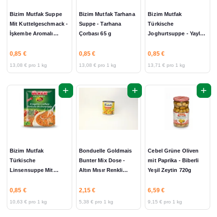
Bizim Mutfak Suppe
Bizim Mutfak Tarhana
Bizim Mutfak
Mit Kuttelgeschmack -
Suppe - Tarhana
Türkische
İşkembe Aromalı
Çorbası 65 g
Joghurtsuppe - Yayla
Çorba 65 g
Corba 62g
0,85 €
0,85 €
0,85 €
13,08 € pro 1 kg
13,08 € pro 1 kg
13,71 € pro 1 kg
+
+
+
Bizim Mutfak
Bonduelle Goldmais
Cebel Grüne Oliven
Türkische
Bunter Mix Dose -
mit Paprika - Biberli
Linsensuppe Mit
Altın Mısır Renkli
Yeşil Zeytin 720g
Minze - Ezogelin
Karışım Konserve
Çorbası 80 g
400g
0,85 €
2,15 €
6,59 €
10,63 € pro 1 kg
5,38 € pro 1 kg
9,15 € pro 1 kg