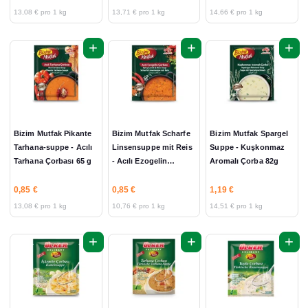
62 g
13,08 € pro 1 kg
13,71 € pro 1 kg
14,66 € pro 1 kg
+
+
+
Bizim Mutfak Pikante
Bizim Mutfak Scharfe
Bizim Mutfak Spargel
Tarhana-suppe - Acılı
Linsensuppe mit Reis
Suppe - Kuşkonmaz
Tarhana Çorbası 65 g
- Acılı Ezogelin
Aromalı Çorba 82g
Çorbası 79g
0,85 €
0,85 €
1,19 €
13,08 € pro 1 kg
10,76 € pro 1 kg
14,51 € pro 1 kg
+
+
+