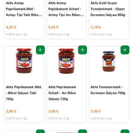
Akfa Antep
Akfa Antep
Akfa Gold Super
Paprikamark Mild -
Paprikamark Scharf -
Tomatenmark - Süper
Antep Tipi Tatli Biber
Antep Tipi Acı Biber
Domates Salçası 850g
Salçası 710g
Salçası 710g
4,25 €
4,25 €
3,19 €
5,99 € pro 1 kg
5,99 € pro 1 kg
3,75 € pro 1 kg
+
+
+
Akfa Paprikamark Mild
Akfa Paprikamark
Akfa Tomatenmark -
- Biber Salçası Tatlı
Scharf - Acı Biber
Domates Salçası 700g
720g
Salçası 720g
3,49 €
3,49 €
3,05 €
4,85 € pro 1 kg
4,85 € pro 1 kg
4,36 € pro 1 kg