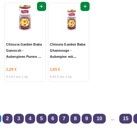
+
+
Chtoura Garden Baba
Chtoura Garden Baba
Ganoush -
Ghannouge -
Auberginen Purree mit
Aubergine mit
Sesampaste 370g
Sesamcreme 185g
2,29 €
1,65 €
6,19 € pro 1 kg
8,92 € pro 1 kg
2
3
4
5
6
7
8
9
10
...
15