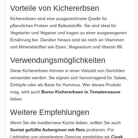
übernommen. Bitte prüfen Sie im Einzelfall die Angaben auf
Vorteile von Kichererbsen
der jeweiligen Produktverpackung, nur diese sind verbindlich.
Kichererbsen sind eine ausgezeichnete Quelle für
Das Produktdesign kann von der Abbildung abweichen.
pflanzliches Protein und Ballaststoffe. Sie sind ideal für
ABTROPFGEWICHT
Vegetarier und Veganer und tragen zu einer ausgewogenen
Abtropfgewicht 1500g
Ernährung bei. Darüber hinaus sind sie reich an Vitaminen
und Mineralstoffen wie Eisen, Magnesium und Vitamin B6.
NETTOFÜLLMENGE
Verwendungsmöglichkeiten
2800g
Diese Kichererbsen können in einer Vielzahl von Gerichten
HERSTELLER
verwendet werden. Sie eignen sich hervorragend für Salate,
SUNTAT Gıda Sanayi ve Ticaret A.Ş., Türkiye
Eintöpfe oder als Basis für Hummus. Wer dieses Produkt
mag, wird auch
Burcu Kichererbsen in Tomatensauce
IMPORTEUR
lieben.
SUNTAT GmbH, Siemensstraße 5, 70825 Korntal-
Münchingen, Deutschland
Weitere Empfehlungen
Wenn Sie die mediterrane Küche lieben, sollten Sie auch
Hinweis zur Haftung: Für die vorstehenden Angaben wird keine Haftung
übernommen. Bitte prüfen Sie die Angaben auf der jeweiligen
Suntat gefüllte Auberginen mit Reis
probieren. Für
Produktverpackung; nur diese sind verbindlich.
Liebhaber von eingelegtem Gemüse empfehlen wir
Cicek