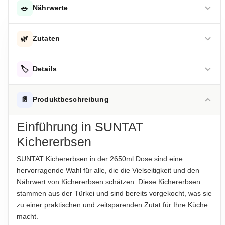
🥗
Nährwerte
DURCHSCHNITTLICHE NÄHRWERTE PRO 100 G
🌿
Zutaten
Energie
303 kJ
Kichererbsen, Wasser, Salz
Energie
🏷️
72 kcal
Details
Fett
1,3 g
Hinweis zur Haftung: Für die vorstehenden Angaben wird keine Haftung
übernommen. Bitte prüfen Sie die Angaben auf der jeweiligen
ALLERGENHINWEISE
📄
Produktbeschreibung
Produktverpackung; nur diese sind verbindlich.
-davon gesättigte Fettsäuren
0,0 g
Kann Spuren von Gluten enthalten
Einführung in SUNTAT
Kohlenhydrate
8,6 g
AUFBEWAHRUNGSHINWEIS
Kichererbsen
Nach dem Öffnen im Kühlschrank aufbewahren und
Eiweiß
4,3 g
innerhalb von 2 Tagen verbrauchen
SUNTAT Kichererbsen in der 2650ml Dose sind eine
Salz
0,5 g
hervorragende Wahl für alle, die die Vielseitigkeit und den
HERKUNFTSLAND
Nährwert von Kichererbsen schätzen. Diese Kichererbsen
Türkei
Hinweis zur Haftung: Für die vorstehenden Angaben wird keine Haftung
stammen aus der Türkei und sind bereits vorgekocht, was sie
übernommen. Bitte prüfen Sie die Angaben auf der jeweiligen
zu einer praktischen und zeitsparenden Zutat für Ihre Küche
Produktverpackung; nur diese sind verbindlich.
HINWEIS
macht.
Für die vorstehenden Angaben wird keine Haftung