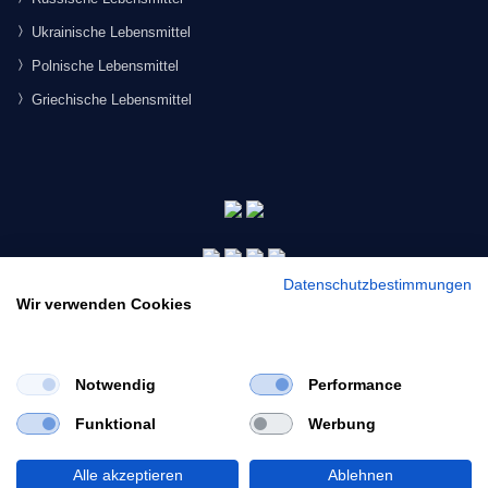
Ukrainische Lebensmittel
Polnische Lebensmittel
Griechische Lebensmittel
Datenschutzbestimmungen
Wir verwenden Cookies
Notwendig
Performance
×
Funktional
Werbung
Would you like to view our site in English?
© 2026 Morgenmarkt.de GmbH. Alle Rechte vorbehalten.
Switch to English
Alle akzeptieren
Ablehnen