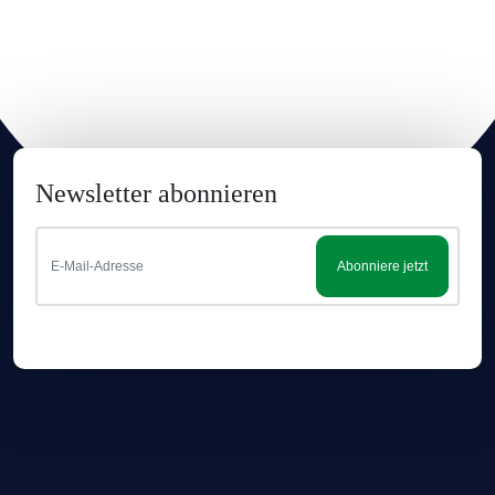
NETTOFÜLLMENGE
100g
Hinweis zur Haftung: Für die vorstehenden Angaben wird keine Haftung
übernommen. Bitte prüfen Sie die Angaben auf der jeweiligen
Produktverpackung; nur diese sind verbindlich.
Newsletter abonnieren
Abonniere jetzt