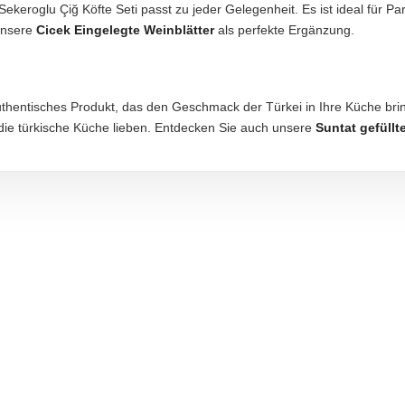
ekeroglu Çiğ Köfte Seti passt zu jeder Gelegenheit. Es ist ideal für P
unsere
Cicek Eingelegte Weinblätter
als perfekte Ergänzung.
authentisches Produkt, das den Geschmack der Türkei in Ihre Küche bri
ie die türkische Küche lieben. Entdecken Sie auch unsere
Suntat gefüllt