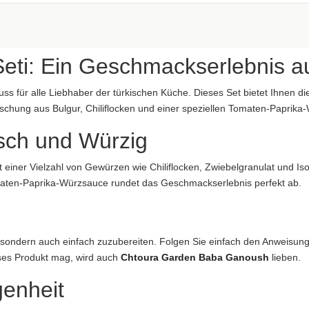
aftung übernommen. Bitte prüfen Sie die Angaben auf der jeweiligen Produktverpackung; nur 
Seti: Ein Geschmackserlebnis a
Muss für alle Liebhaber der türkischen Küche. Dieses Set bietet Ihnen 
ischung aus Bulgur, Chiliflocken und einer speziellen Tomaten-Paprika
isch und Würzig
aftung übernommen. Bitte prüfen Sie die Angaben auf der jeweiligen Produktverpackung; nur 
it einer Vielzahl von Gewürzen wie Chiliflocken, Zwiebelgranulat und Iso
ung übernommen...
ten-Paprika-Würzsauce rundet das Geschmackserlebnis perfekt ab.
er, sondern auch einfach zuzubereiten. Folgen Sie einfach den Anweisu
eses Produkt mag, wird auch
Chtoura Garden Baba Ganoush
lieben.
genheit
aftung übernommen. Bitte prüfen Sie die Angaben auf der jeweiligen Produktverpackung; nur 