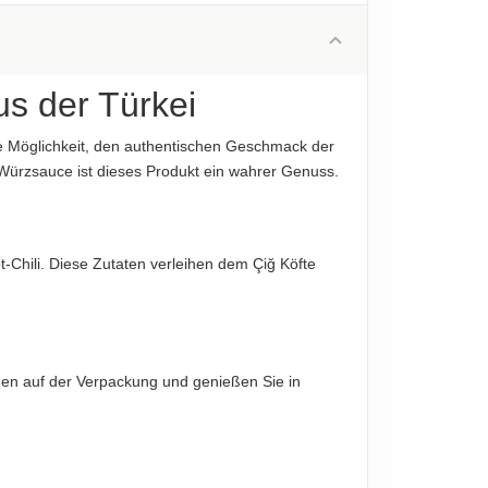
7.7 g
diese sind verbindlich.
1.3 g
21 g
us der Türkei
1.7 g
die Möglichkeit, den authentischen Geschmack der
13 g
-Würzsauce ist dieses Produkt ein wahrer Genuss.
1.7 g
diese sind verbindlich.
t-Chili. Diese Zutaten verleihen dem Çiğ Köfte
ngen auf der Verpackung und genießen Sie in
diese sind verbindlich.