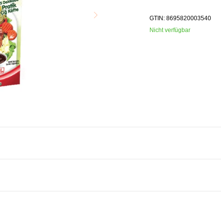
GTIN: 8695820003540
Nicht verfügbar
Zwiebelgranulat, Salz, Schwarzer Pfeffer, Isot-Chili, Knoblauchgranul
 Glukosesirup, Isot-Chili, Konservierungsstoffe), Sauce mit Granatap