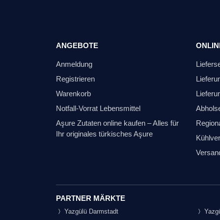
ANGEBOTE
ONLIN
Anmeldung
Liefers
Registrieren
Lieferu
Warenkorb
Lieferu
Notfall-Vorrat Lebensmittel
Abhols
Aşure Zutaten online kaufen – Alles für
Regiona
Ihr originales türkisches Aşure
Kühlver
Versan
PARTNER MÄRKTE
Yazgülü Darmstadt
Yazgü