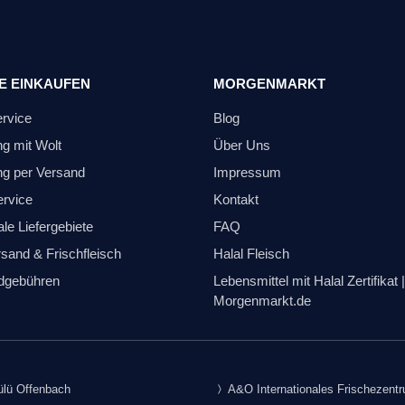
E EINKAUFEN
MORGENMARKT
ervice
Blog
ng mit Wolt
Über Uns
ng per Versand
Impressum
ervice
Kontakt
le Liefergebiete
FAQ
sand & Frischfleisch
Halal Fleisch
dgebühren
Lebensmittel mit Halal Zertifikat |
Morgenmarkt.de
lü Offenbach
A&O Internationales Frischezent