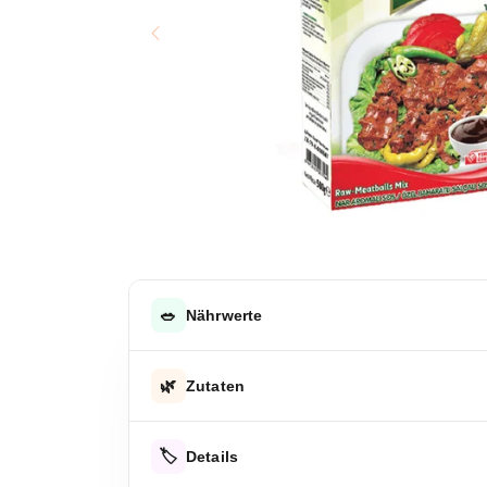
🥗
Nährwerte
DURCHSCHNITTLICHE NÄHRWERTE PRO 100 G
🌿
Zutaten
Energie
Bulgurzubereitung (Bulgurweizen, Chiliflocken, 
Energie
🏷️
Details
Würzsauce (Paprika, Tomaten, Kreuzkümmel, Salz,