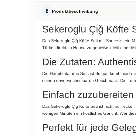
Fett
Hinweis zur Haftung: Für die vorstehenden Angaben wird keine H
ALLERGENHINWEISE
📄
Produktbeschreibung
-davon gesättigte Fettsäuren
Enthält: Glutenhaltiges Getreide (Weizen)
Kohlenhydrate
Sekeroglu Çiğ Köfte 
AUFBEWAHRUNGSHINWEIS
-davon Zucker
Kühl und trocken lagern.
Das Sekeroglu Çiğ Köfte Seti mit Sauce ist ein 
Eiweiß
Türkei direkt zu Hause zu genießen. Mit einer M
HERKUNFTSLAND
Türkei
Salz
Die Zutaten: Authent
HINWEIS
Hinweis zur Haftung: Für die vorstehenden Angaben wird keine H
Die Hauptzutat des Sets ist Bulgur, kombiniert m
Für die vorstehenden Angaben wird keine Haft
seinen unverwechselbaren Geschmack. Die Toma
ABTROPFGEWICHT
Einfach zuzubereiten
500g
Das Sekeroglu Çiğ Köfte Seti ist nicht nur leck
NETTOFÜLLMENGE
wenigen Minuten ein köstliches Gericht. Wer di
500g
Perfekt für jede Gele
Hinweis zur Haftung: Für die vorstehenden Angaben wird keine H