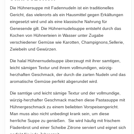
HINWEIS
Hinweis zur Haftung: Für die vorstehenden Angaben wird keine Haftung
Für die vorstehenden Angaben wird keine Haftung
Die Hühnersuppe mit Fadennudeln ist ein traditionelles
übernommen. Bitte prüfen Sie die Angaben auf der jeweiligen
Gericht, das vielerorts als ein Hausmittel gegen Erkältungen
übernommen...
Produktverpackung; nur diese sind verbindlich.
eingesetzt wird und als eine klassische Nahrung für
ABTROPFGEWICHT
Genesende gilt. Die Hühnernudelsuppe entsteht durch das
58g
Kochen von Hühnerteien in Wasser unter Zugabe
verschiedener Gemüse wie Karotten, Champignons,Sellerie,
NETTOFÜLLMENGE
Zwiebeln und Gewürzen.
58g
Die halal Hühnernudelsuppe überzeugt mit ihrer samtigen,
HERSTELLER
leicht sämigen Textur und ihrem vollmundigen, würzig-
Piyale Gıda Sanayi A.Ş.
herzhaften Geschmack, der durch die zarten Nudeln und das
aromatische Gemüse perfekt abgerundet wird.
IMPORTEUR
Gurme GmbH
Die samtige und leicht sämige Textur und der vollmundige,
würzig-herzhafter Geschmack machen diese Pastasuppe mit
Hühnergeschmack zu einem beliebten Vorspeisengericht.
Hinweis zur Haftung: Für die vorstehenden Angaben wird keine Haftung
Man muss also nicht unbedingt krank sein, um diese
übernommen. Bitte prüfen Sie die Angaben auf der jeweiligen
Produktverpackung; nur diese sind verbindlich.
herrliche Suppe zu genießen. Sie wird häufig mit frischem
Fladenbrot und einer Scheibe Zitrone serviert und eignet sich