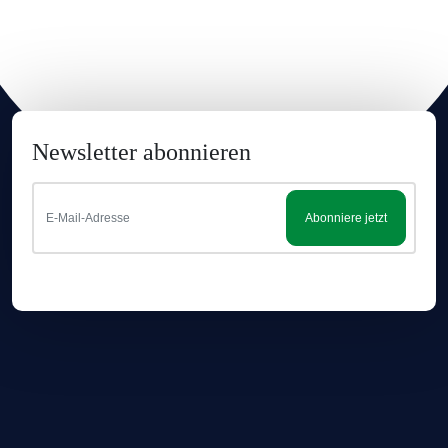
BITTE BEACHTEN SIE:
Wir möchten darauf aufmerksam machen, dass die
Genauigkeit der auf dieser Seite bereitgestellten
Informationen nicht garantiert werden kann. Für die
aktuellsten Angaben sollten Sie stets die Informationen auf
Newsletter abonnieren
der Produktverpackung heranziehen. Trotz größter Sorgfalt
bei der Bereitstellung korrekter Produktinformationen können
sich beispielsweise Zusammensetzungen von Lebensmitteln
Abonniere jetzt
ändern. Dadurch können Angaben zu Zutaten, Nährwerten
und Allergenen von den hier aufgeführten Informationen
abweichen. Bitte lesen Sie vor dem Verzehr stets die
Angaben auf der Produktverpackung. Wir empfehlen, sich
nicht ausschließlich auf die Informationen auf unserer
Website zu verlassen. Auch das aktuelle Aussehen des
Produkts kann von den hier gezeigten Bildern abweichen.