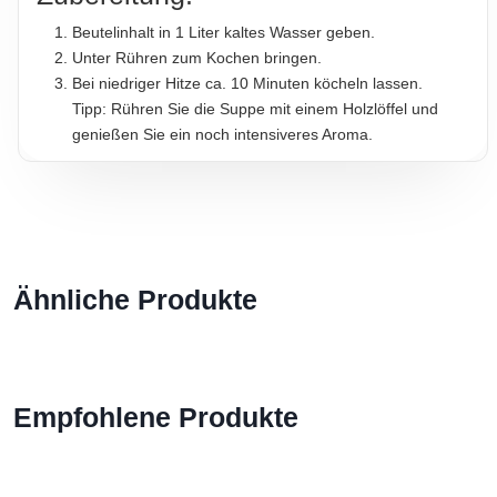
Beutelinhalt in 1 Liter kaltes Wasser geben.
Unter Rühren zum Kochen bringen.
Bei niedriger Hitze ca. 10 Minuten köcheln lassen.
Tipp: Rühren Sie die Suppe mit einem Holzlöffel und
genießen Sie ein noch intensiveres Aroma.
Besonderheiten im Überblick
Praktisch:
Schnell zubereitet und ideal für Snacks oder
Hauptgerichte.
Halal-zertifiziert:
Beutelsuppe für eine Ernährung im
Ähnliche Produkte
Einklang mit Ihren Werten.
Hochwertige Zutaten:
Pulversuppe mit Zutaten aus
sorgfältig ausgewähltem Gemüse.
Allergene:
Enthält Spuren von Weizen und Milch. Kann
Spuren von Soja, Eiern, Sellerie und Senf enthalten.
Empfohlene Produkte
Gewicht:
Pasta-Suppe mit Hühnergeschmack mit 58g
und für 4 Personen