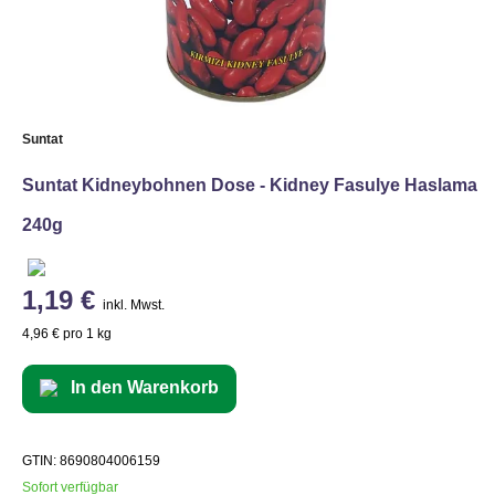
Suntat
Suntat Kidneybohnen Dose - Kidney Fasulye Haslama
240g
1,19 €
inkl. Mwst.
4,96 € pro 1 kg
In den Warenkorb
GTIN: 8690804006159
Sofort verfügbar