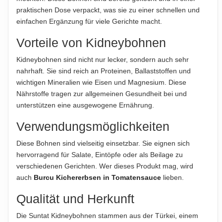
praktischen Dose verpackt, was sie zu einer schnellen und
HINWEIS
einfachen Ergänzung für viele Gerichte macht.
Für die vorstehenden Angaben wird keine Haftung
übernommen...
Vorteile von Kidneybohnen
ABTROPFGEWICHT
Kidneybohnen sind nicht nur lecker, sondern auch sehr
240g
nahrhaft. Sie sind reich an Proteinen, Ballaststoffen und
wichtigen Mineralien wie Eisen und Magnesium. Diese
NETTOFÜLLMENGE
Nährstoffe tragen zur allgemeinen Gesundheit bei und
260g
unterstützen eine ausgewogene Ernährung.
HERSTELLER
Verwendungsmöglichkeiten
Suntat Gıda Sanayi ve Ticaret A.Ş., İzmir, Türkiye
Diese Bohnen sind vielseitig einsetzbar. Sie eignen sich
IMPORTEUR
hervorragend für Salate, Eintöpfe oder als Beilage zu
Suntat GmbH, Siemensstraße 5, 70825 Korntal-Münchingen,
verschiedenen Gerichten. Wer dieses Produkt mag, wird
Deutschland
auch
Burcu Kichererbsen in Tomatensauce
lieben.
Qualität und Herkunft
Hinweis zur Haftung: Für die vorstehenden Angaben wird keine Haftung
übernommen. Bitte prüfen Sie die Angaben auf der jeweiligen
Die Suntat Kidneybohnen stammen aus der Türkei, einem
Produktverpackung; nur diese sind verbindlich.