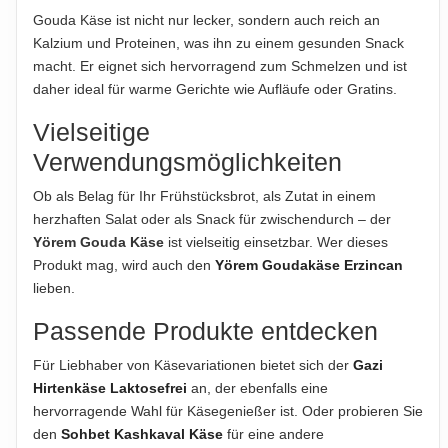
ABTROPFGEWICHT
Gouda Käse ist nicht nur lecker, sondern auch reich an
175g
Kalzium und Proteinen, was ihn zu einem gesunden Snack
macht. Er eignet sich hervorragend zum Schmelzen und ist
NETTOFÜLLMENGE
daher ideal für warme Gerichte wie Aufläufe oder Gratins.
200g
Vielseitige
HERSTELLER
Verwendungsmöglichkeiten
FrieslandCampina, Stationsplein 4, 3818 LE Amersfoort,
Niederlande
Ob als Belag für Ihr Frühstücksbrot, als Zutat in einem
herzhaften Salat oder als Snack für zwischendurch – der
IMPORTEUR
Yörem Gouda Käse
ist vielseitig einsetzbar. Wer dieses
Yörem GmbH, Am Bahndamm 1-3, 33378 Rheda-
Produkt mag, wird auch den
Yörem Goudakäse Erzincan
Wiedenbrück, Deutschland
lieben.
Passende Produkte entdecken
Hinweis zur Haftung: Für die vorstehenden Angaben wird keine Haftung
übernommen. Bitte prüfen Sie die Angaben auf der jeweiligen
Für Liebhaber von Käsevariationen bietet sich der
Gazi
Produktverpackung; nur diese sind verbindlich.
Hirtenkäse Laktosefrei
an, der ebenfalls eine
hervorragende Wahl für Käsegenießer ist. Oder probieren Sie
den
Sohbet Kashkaval Käse
für eine andere