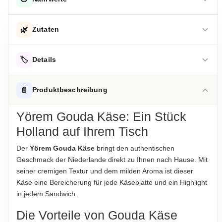
DURCHSCHNITTLICHE NÄHRWERTE PRO 100 G
🌿
Zutaten
Energie
1439 kJ
Pasteurisierte Kuhmilch, Salz, Milchsäurebakterien,
Energie
🏷️
344 kcal
Details
mikrobielles Lab
Fett
30.5 g
ALLERGENHINWEISE
Hinweis zur Haftung: Für die vorstehenden Angaben wird keine Haftung
📄
Produktbeschreibung
-davon gesättigte Fettsäuren
21.3 g
übernommen. Bitte prüfen Sie die Angaben auf der jeweiligen
Enthält Milch
Produktverpackung; nur diese sind verbindlich.
Yörem Gouda Käse: Ein Stück
Eiweiß
23.1 g
AUFBEWAHRUNGSHINWEIS
Holland auf Ihrem Tisch
Kühl bei +2°C bis +7°C lagern
Salz
2 g
Der
Yörem Gouda Käse
bringt den authentischen
HERKUNFTSLAND
Geschmack der Niederlande direkt zu Ihnen nach Hause. Mit
Hinweis zur Haftung: Für die vorstehenden Angaben wird keine Haftung
Niederlande
übernommen. Bitte prüfen Sie die Angaben auf der jeweiligen
seiner cremigen Textur und dem milden Aroma ist dieser
Produktverpackung; nur diese sind verbindlich.
Käse eine Bereicherung für jede Käseplatte und ein Highlight
HINWEIS
in jedem Sandwich.
Für die vorstehenden Angaben wird keine Haftung
übernommen...
Die Vorteile von Gouda Käse