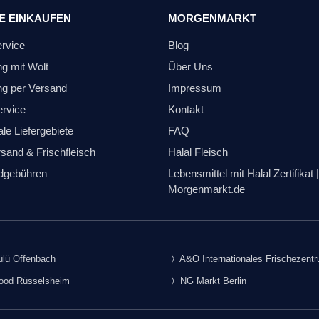
E EINKAUFEN
MORGENMARKT
ervice
Blog
ng mit Wolt
Über Uns
ng per Versand
Impressum
ervice
Kontakt
le Liefergebiete
FAQ
sand & Frischfleisch
Halal Fleisch
dgebühren
Lebensmittel mit Halal Zertifikat |
Morgenmarkt.de
lü Offenbach
A&O Internationales Frischezent
food Rüsselsheim
NG Markt Berlin