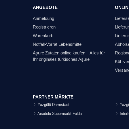
ANGEBOTE
ONLIN
Anmeldung
Liefers
Registrieren
Lieferu
Warenkorb
Lieferu
Notfall-Vorrat Lebensmittel
Abhols
Aşure Zutaten online kaufen – Alles für
Regiona
Ihr originales türkisches Aşure
Kühlver
Versan
PARTNER MÄRKTE
Yazgülü Darmstadt
Yazgü
Anadolu Supermarkt Fulda
Inter