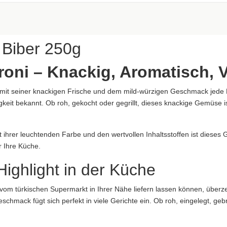
aftung übernommen. Bitte prüfen Sie die Angaben auf der jeweiligen Produktverpackung; nur 
 Biber 250g
oni – Knackig, Aromatisch, Vi
 mit seiner knackigen Frische und dem mild-würzigen Geschmack jede 
igkeit bekannt. Ob roh, gekocht oder gegrillt, dieses knackige Gemüse ist
aftung übernommen. Bitte prüfen Sie die Angaben auf der jeweiligen Produktverpackung; nur 
 übernommen. Bitte prüfen Sie im Einzelfall die Angaben auf der jewe
it ihrer leuchtenden Farbe und den wertvollen Inhaltsstoffen ist dieses
bildung abweichen.
r Ihre Küche.
ighlight in der Küche
om türkischen Supermarkt in Ihrer Nähe liefern lassen können, überze
mack fügt sich perfekt in viele Gerichte ein. Ob roh, eingelegt, gebra