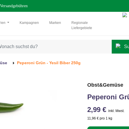
Versandgebühren
rien
Kampagnen
Marken
Regionale
Liefergebiete
müse
Peperoni Grün - Yesil Biber 250g
Obst&Gemüse
Peperoni Grü
2,99 €
inkl. Mwst.
11,96 € pro 1 kg