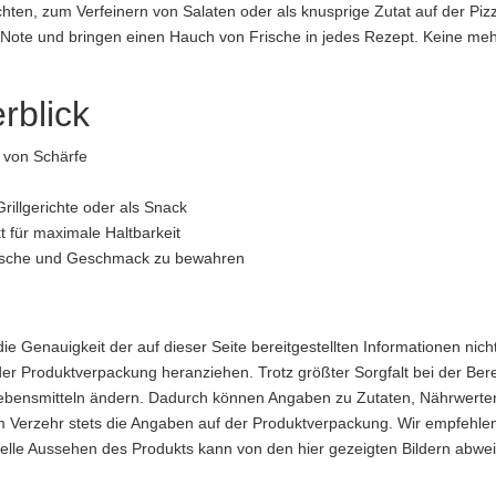
richten, zum Verfeinern von Salaten oder als knusprige Zutat auf der Pi
 Note und bringen einen Hauch von Frische in jedes Rezept. Keine me
rblick
 von Schärfe
aftung übernommen. Bitte prüfen Sie die Angaben auf der jeweiligen Produktverpackung; nur 
Grillgerichte oder als Snack
t für maximale Haltbarkeit
rische und Geschmack zu bewahren
Genauigkeit der auf dieser Seite bereitgestellten Informationen nicht 
der Produktverpackung heranziehen. Trotz größter Sorgfalt bei der Ber
ensmitteln ändern. Dadurch können Angaben zu Zutaten, Nährwerten 
m Verzehr stets die Angaben auf der Produktverpackung. Wir empfehlen, 
uelle Aussehen des Produkts kann von den hier gezeigten Bildern abwe