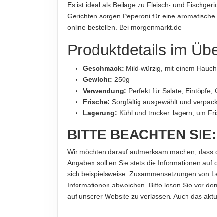
Es ist ideal als Beilage zu Fleisch- und Fischge
Biber Üretim A.Ş.
Gerichten sorgen Peperoni für eine aromatische
online bestellen. Bei morgenmarkt.de
IMPORTEUR
Gıda İthalat GmbH
Produktdetails im Übe
Geschmack:
Mild-würzig, mit einem Hauch
Hinweis zur Haftung: Für die vorstehenden Angaben wird keine H
Gewicht:
250g
Verwendung:
Perfekt für Salate, Eintöpfe, 
Frische:
Sorgfältig ausgewählt und verpack
Lagerung:
Kühl und trocken lagern, um F
BITTE BEACHTEN SIE:
Wir möchten darauf aufmerksam machen, dass die 
Angaben sollten Sie stets die Informationen auf 
sich beispielsweise Zusammensetzungen von Leb
Informationen abweichen. Bitte lesen Sie vor de
auf unserer Website zu verlassen. Auch das akt