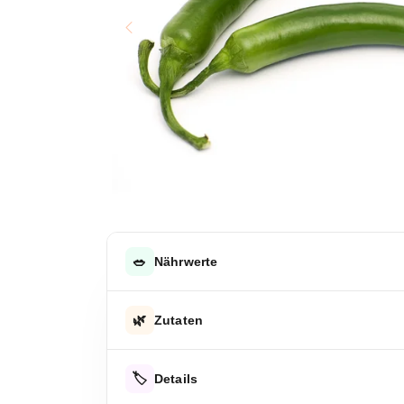
🥗
Nährwerte
DURCHSCHNITTLICHE NÄHRWERTE PRO 100 G
🌿
Zutaten
Energie
Grüne Paprika
Energie
🏷️
Details