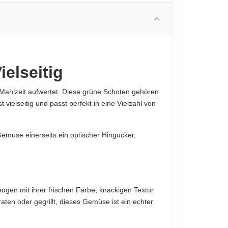
0.2 g
diese sind verbindlich.
0.1 g
4.6 g
2.4 g
elseitig
1 g
Mahlzeit aufwertet. Diese grüne Schoten gehören
0.01 g
 vielseitig und passt perfekt in eine Vielzahl von
diese sind verbindlich.
iligen Produktverpackung, nur diese sind
 Gemüse einerseits ein optischer Hingucker,
ugen mit ihrer frischen Farbe, knackigen Textur
ten oder gegrillt, dieses Gemüse ist ein echter