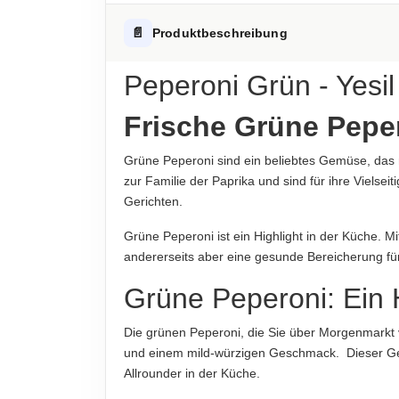
Fett
Hinweis zur Haftung: Für die vorstehenden Angaben wird keine H
ALLERGENHINWEISE
📄
Produktbeschreibung
-davon gesättigte Fettsäuren
Keine Allergene enthalten
Kohlenhydrate
Peperoni Grün - Yesil
AUFBEWAHRUNGSHINWEIS
-davon Zucker
Kühl und trocken lagern
Frische Grüne Peper
Eiweiß
HERKUNFTSLAND
Grüne Peperoni sind ein beliebtes Gemüse, das
Türkei
Salz
zur Familie der Paprika und sind für ihre Vielseit
Gerichten.
HINWEIS
Hinweis zur Haftung: Für die vorstehenden Angaben wird keine H
Für die vorstehenden Angaben wird keine Haftung
Grüne Peperoni ist ein Highlight in der Küche. M
verbindlich. Das Produktdesign kann von der Ab
andererseits aber eine gesunde Bereicherung fü
ABTROPFGEWICHT
Grüne Peperoni: Ein H
250g
Die grünen Peperoni, die Sie über Morgenmarkt v
NETTOFÜLLMENGE
und einem mild-würzigen Geschmack. Dieser Gesch
270g
Allrounder in der Küche.
HERSTELLER