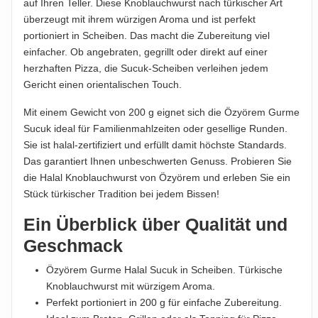
HINWEIS
auf Ihren Teller. Diese Knoblauchwurst nach türkischer Art
Hinweis zur Haftung: Für die vorstehenden Angaben wird keine Haftung
Für die vorstehenden Angaben wird keine Haftung
überzeugt mit ihrem würzigen Aroma und ist perfekt
übernommen. Bitte prüfen Sie die Angaben auf der jeweiligen
übernommen...
portioniert in Scheiben. Das macht die Zubereitung viel
Produktverpackung; nur diese sind verbindlich.
einfacher. Ob angebraten, gegrillt oder direkt auf einer
ABTROPFGEWICHT
herzhaften Pizza, die Sucuk-Scheiben verleihen jedem
200g
Gericht einen orientalischen Touch.
NETTOFÜLLMENGE
Mit einem Gewicht von 200 g eignet sich die Özyörem Gurme
220g
Sucuk ideal für Familienmahlzeiten oder gesellige Runden.
Sie ist halal-zertifiziert und erfüllt damit höchste Standards.
HERSTELLER
Das garantiert Ihnen unbeschwerten Genuss. Probieren Sie
Özyörem GmbH, Am Bahndamm 1, 33378 Rheda-
die Halal Knoblauchwurst von Özyörem und erleben Sie ein
Wiedenbrück, Deutschland
Stück türkischer Tradition bei jedem Bissen!
Ein Überblick über Qualität und
IMPORTEUR
Özyörem GmbH, Am Bahndamm 1, 33378 Rheda-
Geschmack
Wiedenbrück, Deutschland
Özyörem Gurme Halal Sucuk in Scheiben. Türkische
Knoblauchwurst mit würzigem Aroma.
Hinweis zur Haftung: Für die vorstehenden Angaben wird keine Haftung
Perfekt portioniert in 200 g für einfache Zubereitung.
übernommen. Bitte prüfen Sie die Angaben auf der jeweiligen
Produktverpackung; nur diese sind verbindlich.