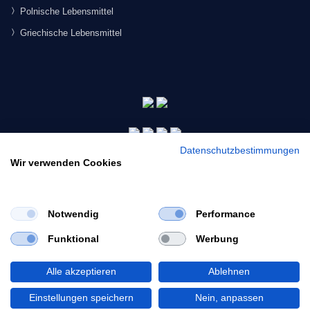
Polnische Lebensmittel
Griechische Lebensmittel
Datenschutzbestimmungen
Wir verwenden Cookies
Notwendig
Performance
×
Funktional
Werbung
Would you like to view our site in English?
© 2026 Morgenmarkt.de GmbH. Alle Rechte vorbehalten.
Switch to English
Alle akzeptieren
Ablehnen
Einstellungen speichern
Nein, anpassen
Stay in German