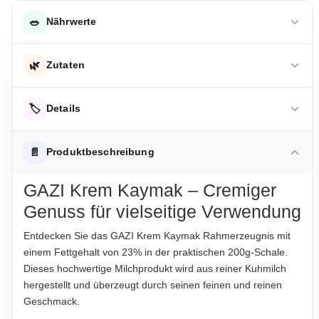
🥗
Nährwerte
DURCHSCHNITTLICHE NÄHRWERTE PRO 100 G
🌿
Zutaten
Energie
1010 kJ
Sahne, Milchsäurekulturen
Energie
🏷️
245 kcal
Details
Fett
23 g
Hinweis zur Haftung: Für die vorstehenden Angaben wird keine Haftung
übernommen. Bitte prüfen Sie die Angaben auf der jeweiligen
ALLERGENHINWEISE
📄
Produktbeschreibung
Produktverpackung; nur diese sind verbindlich.
-davon gesättigte Fettsäuren
15 g
Enthält Milch
GAZI Krem Kaymak – Cremiger
Kohlenhydrate
4 g
AUFBEWAHRUNGSHINWEIS
Genuss für vielseitige Verwendung
Kühl bei +4°C bis +8°C lagern
-davon Zucker
3 g
Entdecken Sie das GAZI Krem Kaymak Rahmerzeugnis mit
Eiweiß
2 g
HERKUNFTSLAND
einem Fettgehalt von 23% in der praktischen 200g-Schale.
Deutschland
Salz
0.1 g
Dieses hochwertige Milchprodukt wird aus reiner Kuhmilch
hergestellt und überzeugt durch seinen feinen und reinen
HINWEIS
Geschmack.
Hinweis zur Haftung: Für die vorstehenden Angaben wird keine Haftung
Für die vorstehenden Angaben wird keine Haftung
übernommen. Bitte prüfen Sie die Angaben auf der jeweiligen