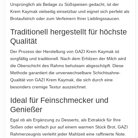
übernommen...
Produktverpackung; nur diese sind verbindlich.
Ursprünglich als Beilage zu Süßspeisen gedacht, ist der
Krem Kaymak vielseitig einsetzbar und eignet sich perfekt als
ABTROPFGEWICHT
Brotaufstrich oder zum Verfeinern Ihrer Lieblingssaucen.
200g
Traditionell hergestellt für höchste
NETTOFÜLLMENGE
Qualität
220g
Der Prozess der Herstellung von GAZI Krem Kaymak ist
HERSTELLER
sorgfältig und traditionell. Nach dem Erhitzen der Milch wird
Garmo AG, Holderäckerstraße 10, 70499 Stuttgart,
die Oberschicht des Rahms behutsam abgeschöpft. Diese
Deutschland
Methode garantiert die unverwechselbare Schichtsahne-
Qualität von GAZI Krem Kaymak, die sich durch eine
IMPORTEUR
besonders cremige Textur auszeichnet.
Garmo AG, Holderäckerstraße 10, 70499 Stuttgart,
Deutschland
Ideal für Feinschmecker und
Genießer
Hinweis zur Haftung: Für die vorstehenden Angaben wird keine Haftung
übernommen. Bitte prüfen Sie die Angaben auf der jeweiligen
Egal ob als Ergänzung zu Desserts, als Extrakick für Ihre
Produktverpackung; nur diese sind verbindlich.
Soßen oder einfach pur auf einem warmen Stück Brot, GAZI
Rahmerzeugnis verleiht jeder Mahlzeit eine raffinierte Note.