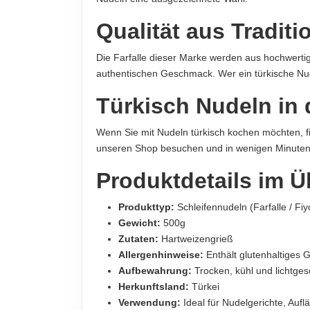
500g
Qualität aus Traditi
HERSTELLER
Die Farfalle dieser Marke werden aus hochwertig
Ankara Makarnası A.Ş., Organize Sanayi Bölgesi
authentischen Geschmack. Wer ein türkische Nud
IMPORTEUR
Türkisch Nudeln in 
ABC Import GmbH, Berliner Straße 123, 10115 B
Wenn Sie mit Nudeln türkisch kochen möchten, fi
Hinweis zur Haftung: Für die vorstehenden Angaben wird keine H
unseren Shop besuchen und in wenigen Minuten 
Produktdetails im Ü
Produkttyp:
Schleifennudeln (Farfalle / F
Gewicht:
500g
Zutaten:
Hartweizengrieß
Allergenhinweise:
Enthält glutenhaltiges 
Aufbewahrung:
Trocken, kühl und lichtges
Herkunftsland:
Türkei
Verwendung:
Ideal für Nudelgerichte, Aufl