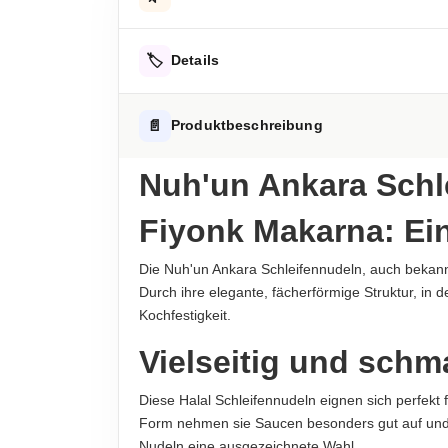
Energie
Hartweizengrieß
Energie
🏷️
Details
Fett
Hinweis zur Haftung: Für die vorstehenden Angaben wird keine H
ALLERGENHINWEISE
📄
Produktbeschreibung
-davon gesättigte Fettsäuren
Enthält Gluten
Kohlenhydrate
Nuh'un Ankara Schle
AUFBEWAHRUNGSHINWEIS
-davon Zucker
Kühl und trocken lagern.
Fiyonk Makarna: Ein
Eiweiß
HERKUNFTSLAND
Die Nuh'un Ankara Schleifennudeln, auch bekannt 
Türkei
Salz
Durch ihre elegante, fächerförmige Struktur, in 
Kochfestigkeit.
HINWEIS
Hinweis zur Haftung: Für die vorstehenden Angaben wird keine H
Für die vorstehenden Angaben wird keine Haft
Vielseitig und schm
ABTROPFGEWICHT
Diese Halal Schleifennudeln eignen sich perfekt 
500g
Form nehmen sie Saucen besonders gut auf und s
NETTOFÜLLMENGE
Nudeln eine ausgezeichnete Wahl.