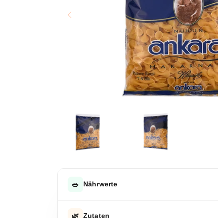
🥗
Nährwerte
DURCHSCHNITTLICHE NÄHRWERTE PRO 100 G
🌿
Zutaten