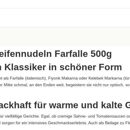
aftung übernommen. Bitte prüfen Sie die Angaben auf der jeweiligen Produktverpackung; nur 
ifennudeln Farfalle 500g
 Klassiker in schöner Form
als Farfalle (italienisch), Fiyonk Makarna oder Kelebek Markarna (türki
der Mitte schmal, an den Enden weit, begeistern sie nicht nur optisch, 
aftung übernommen. Bitte prüfen Sie die Angaben auf der jeweiligen Produktverpackung; nur 
ung übernommen...
ackhaft für warme und kalte 
für vielfältige Gerichte. Egal, ob cremige Sahne- und Tomatensaucen o
orgen für ein intensives Geschmackserlebnis. Auch als Beilage zu Fl