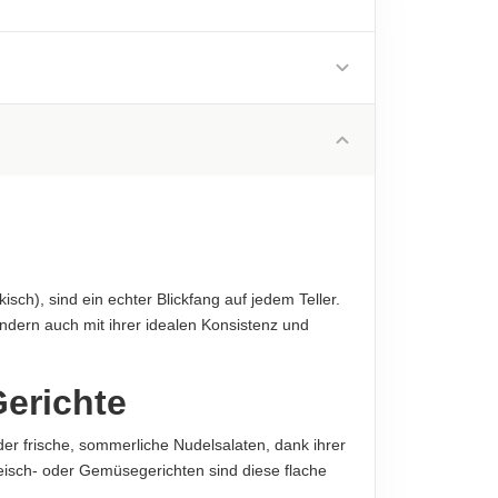
1500 kJ
350 kcal
1.5 g
diese sind verbindlich.
0.5 g
72 g
3.5 g
12 g
sch), sind ein echter Blickfang auf jedem Teller.
0.01 g
sondern auch mit ihrer idealen Konsistenz und
diese sind verbindlich.
Gerichte
der frische, sommerliche Nudelsalaten, dank ihrer
eisch- oder Gemüsegerichten sind diese flache