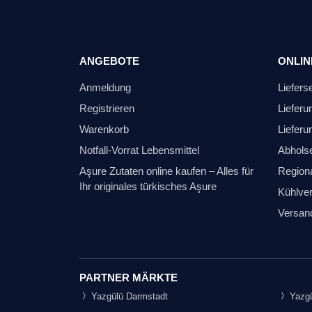
ANGEBOTE
ONLIN
Anmeldung
Liefers
Registrieren
Lieferu
Warenkorb
Lieferu
Notfall-Vorrat Lebensmittel
Abhols
Aşure Zutaten online kaufen – Alles für
Regiona
Ihr originales türkisches Aşure
Kühlver
Versan
PARTNER MÄRKTE
Yazgülü Darmstadt
Yazgü