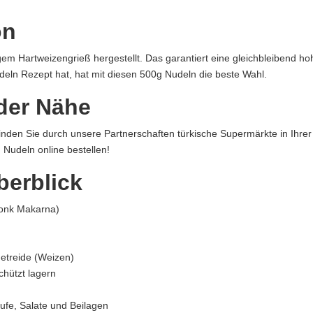
on
em Hartweizengrieß hergestellt. Das garantiert eine gleichbleibend ho
, 06935 Sincan, Ankara, Türkei
eln Rezept hat, hat mit diesen 500g Nudeln die beste Wahl.
der Nähe
erlin, Deutschland
nden Sie durch unsere Partnerschaften türkische Supermärkte in Ihrer
aftung übernommen. Bitte prüfen Sie die Angaben auf der jeweiligen Produktverpackung; nur 
Nudeln online bestellen!
berblick
iyonk Makarna)
Getreide (Weizen)
chützt lagern
äufe, Salate und Beilagen