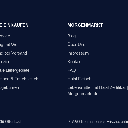
E EINKAUFEN
MORGENMARKT
ervice
Blog
ng mit Wolt
Über Uns
ng per Versand
Impressum
ervice
Kontakt
le Liefergebiete
FAQ
sand & Frischfleisch
Halal Fleisch
dgebühren
Lebensmittel mit Halal Zertifikat |
Morgenmarkt.de
lü Offenbach
A&O Internationales Frischezent