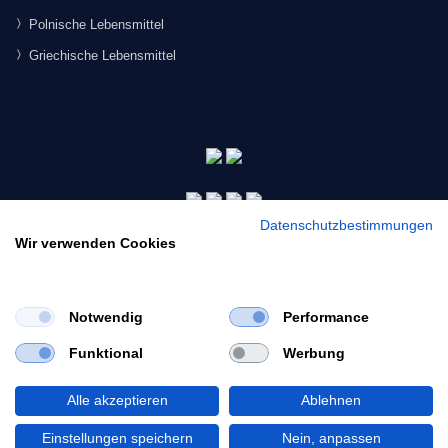
Polnische Lebensmittel
Griechische Lebensmittel
Datenschutzbestimmungen
Wir verwenden Cookies
Notwendig
Performance
×
Funktional
Werbung
Would you like to view our site in English?
© 2026 Morgenmarkt.de GmbH. Alle Rechte vorbehalten.
Switch to English
Alle akzeptieren
Ablehnen
Einstellungen speichern
Nein, anpassen
Stay in German