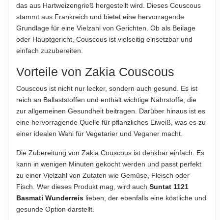
Salz
0.01 g
das aus Hartweizengrieß hergestellt wird. Dieses Couscous
HINWEIS
stammt aus Frankreich und bietet eine hervorragende
Hinweis zur Haftung: Für die vorstehenden Angaben wird keine Haftung
Für die vorstehenden Angaben wird keine Haftung
Grundlage für eine Vielzahl von Gerichten. Ob als Beilage
übernommen. Bitte prüfen Sie die Angaben auf der jeweiligen
übernommen...
oder Hauptgericht, Couscous ist vielseitig einsetzbar und
Produktverpackung; nur diese sind verbindlich.
einfach zuzubereiten.
ABTROPFGEWICHT
Vorteile von Zakia Couscous
1kg
Couscous ist nicht nur lecker, sondern auch gesund. Es ist
NETTOFÜLLMENGE
reich an Ballaststoffen und enthält wichtige Nährstoffe, die
1.05kg
zur allgemeinen Gesundheit beitragen. Darüber hinaus ist es
eine hervorragende Quelle für pflanzliches Eiweiß, was es zu
HERSTELLER
einer idealen Wahl für Vegetarier und Veganer macht.
Zakia Foods, 15 Rue de la Couscous, 75000 Paris,
Frankreich
Die Zubereitung von Zakia Couscous ist denkbar einfach. Es
kann in wenigen Minuten gekocht werden und passt perfekt
IMPORTEUR
zu einer Vielzahl von Zutaten wie Gemüse, Fleisch oder
Orient GmbH, Musterstraße 12, 12345 Berlin, Deutschland
Fisch. Wer dieses Produkt mag, wird auch
Suntat 1121
Basmati Wunderreis
lieben, der ebenfalls eine köstliche und
Hinweis zur Haftung: Für die vorstehenden Angaben wird keine Haftung
gesunde Option darstellt.
übernommen. Bitte prüfen Sie die Angaben auf der jeweiligen