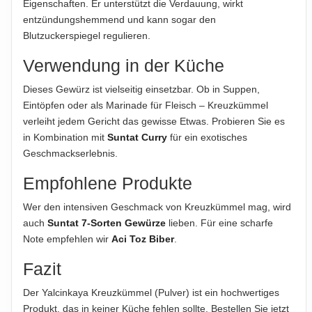
Eigenschaften. Er unterstützt die Verdauung, wirkt
entzündungshemmend und kann sogar den
Hinweis zur Haftung: Für die vorstehenden Angaben wird keine Haftung
Blutzuckerspiegel regulieren.
übernommen. Bitte prüfen Sie die Angaben auf der jeweiligen
Produktverpackung; nur diese sind verbindlich.
Verwendung in der Küche
Dieses Gewürz ist vielseitig einsetzbar. Ob in Suppen,
Eintöpfen oder als Marinade für Fleisch – Kreuzkümmel
verleiht jedem Gericht das gewisse Etwas. Probieren Sie es
in Kombination mit
Suntat Curry
für ein exotisches
Geschmackserlebnis.
Empfohlene Produkte
Wer den intensiven Geschmack von Kreuzkümmel mag, wird
auch
Suntat 7-Sorten Gewürze
lieben. Für eine scharfe
Note empfehlen wir
Aci Toz Biber
.
Fazit
Der Yalcinkaya Kreuzkümmel (Pulver) ist ein hochwertiges
Produkt, das in keiner Küche fehlen sollte. Bestellen Sie jetzt