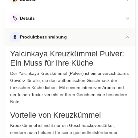
Kreuzkümmel
🏷️
Details
Hinweis zur Haftung: Für die vorstehenden Angaben wird keine Haftung
übernommen. Bitte prüfen Sie die Angaben auf der jeweiligen
AUFBEWAHRUNGSHINWEIS
📄
Produktbeschreibung
Produktverpackung; nur diese sind verbindlich.
Kühl und trocken lagern.
Yalcinkaya Kreuzkümmel Pulver:
HERKUNFTSLAND
Ein Muss für Ihre Küche
Türkei
Der Yalcinkaya Kreuzkümmel (Pulver) ist ein unverzichtbares
HINWEIS
Gewürz für alle, die den authentischen Geschmack der
Für die vorstehenden Angaben wird keine Haftung
türkischen Küche lieben. Mit seinem intensiven Aroma und
übernommen...
der feinen Textur verleiht er Ihren Gerichten eine besondere
Note.
ABTROPFGEWICHT
160g
Vorteile von Kreuzkümmel
NETTOFÜLLMENGE
Kreuzkümmel ist nicht nur ein Geschmacksverstärker,
1pcs
sondern auch bekannt für seine gesundheitsfördernden