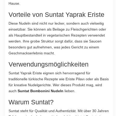
HINWEIS
Hause.
Hinweis zur Haftung: Für die vorstehenden Angaben wird keine Haftung
Für die vorstehenden Angaben wird keine Haftung
übernommen. Bitte prüfen Sie die Angaben auf der jeweiligen
übernommen...
Vorteile von Suntat Yaprak Eriste
Produktverpackung; nur diese sind verbindlich.
Diese Nudeln sind nicht nur lecker, sondern auch vielseitig
ABTROPFGEWICHT
einsetzbar. Sie können als Beilage zu Fleischgerichten oder
400g
als Hauptbestandteil in vegetarischen Rezepten verwendet
NETTOFÜLLMENGE
werden. Ihre grobe Struktur sorgt dafür, dass sie Saucen
450g
besonders gut aufnehmen, was jedes Gericht zu einem
Geschmackserlebnis macht.
HERSTELLER
Verwendungsmöglichkeiten
Suntat Gıda Sanayi ve Ticaret A.Ş., Organize Sanayi Bölgesi,
45030 Manisa, Türkei
Suntat Yaprak Eriste eignen sich hervorragend für
traditionelle türkische Rezepte wie Eriste Pilavı oder als Basis
IMPORTEUR
für kreative Nudelgerichte. Wer dieses Produkt mag, wird
Suntat GmbH, Siemensstraße 5, 70825 Korntal-Münchingen,
auch
Suntat Bombonini Nudeln
lieben.
Deutschland
Warum Suntat?
Hinweis zur Haftung: Für die vorstehenden Angaben wird keine Haftung
Suntat steht für Qualität und Authentizität. Mit über 30 Jahren
übernommen. Bitte prüfen Sie die Angaben auf der jeweiligen
Produktverpackung; nur diese sind verbindlich.