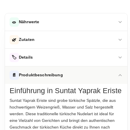
🥗
Nährwerte
DURCHSCHNITTLICHE NÄHRWERTE PRO 100 G
🌿
Zutaten
Energie
1485 kJ
Weizengrieß, Wasser, Salz
Energie
🏷️
355 kcal
Details
Fett
1.7 g
Hinweis zur Haftung: Für die vorstehenden Angaben wird keine Haftung
übernommen. Bitte prüfen Sie die Angaben auf der jeweiligen
ALLERGENHINWEISE
📄
Produktbeschreibung
Produktverpackung; nur diese sind verbindlich.
-davon gesättigte Fettsäuren
0.5 g
Enthält Gluten
Einführung in Suntat Yaprak Eriste
Kohlenhydrate
70 g
AUFBEWAHRUNGSHINWEIS
Kühl und trocken lagern
-davon Zucker
2.6 g
Suntat Yaprak Eriste sind grobe türkische Spätzle, die aus
hochwertigem Weizengrieß, Wasser und Salz hergestellt
Eiweiß
12 g
HERKUNFTSLAND
werden. Diese traditionelle türkische Nudelart ist ideal für
Türkei
eine Vielzahl von Gerichten und bringt den authentischen
Salz
1.54 g
Geschmack der türkischen Küche direkt zu Ihnen nach