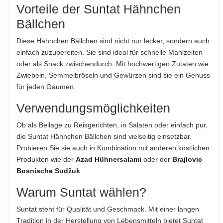
200g
Vorteile der Suntat Hähnchen
Produktverpackung; nur diese sind verbindlich.
Bällchen
NETTOFÜLLMENGE
200 g
Diese Hähnchen Bällchen sind nicht nur lecker, sondern auch
einfach zuzubereiten. Sie sind ideal für schnelle Mahlzeiten
oder als Snack zwischendurch. Mit hochwertigen Zutaten wie
Hinweis zur Haftung: Für die vorstehenden Angaben wird keine Haftung
übernommen. Bitte prüfen Sie die Angaben auf der jeweiligen
Zwiebeln, Semmelbröseln und Gewürzen sind sie ein Genuss
Produktverpackung; nur diese sind verbindlich.
für jeden Gaumen.
Verwendungsmöglichkeiten
Ob als Beilage zu Reisgerichten, in Salaten oder einfach pur,
die Suntat Hähnchen Bällchen sind vielseitig einsetzbar.
Probieren Sie sie auch in Kombination mit anderen köstlichen
Produkten wie der
Azad Hühnersalami
oder der
Brajlovic
Bosnische Sudžuk
.
Warum Suntat wählen?
Suntat steht für Qualität und Geschmack. Mit einer langen
Tradition in der Herstellung von Lebensmitteln bietet Suntat