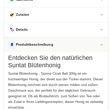
DURCHSCHNITTLICHE NÄHRWERTE PRO 100 G
🌿
Zutaten
Energie
1272 kJ
Blütenhonig
Energie
🏷️
304 kcal
Details
Fett
0.001 g
Hinweis zur Haftung: Für die vorstehenden Angaben wird keine Haftung
übernommen. Bitte prüfen Sie die Angaben auf der jeweiligen
ALLERGENHINWEISE
📄
Produktbeschreibung
Produktverpackung; nur diese sind verbindlich.
-davon gesättigte Fettsäuren
0.001 g
Keine Allergene enthalten
Entdecken Sie den natürlichen
Kohlenhydrate
82 g
AUFBEWAHRUNGSHINWEIS
Suntat Blütenhonig
Trocken und kühl lagern, vor direkter Sonneneinstrahlung
-davon Zucker
82 g
schützen.
Suntat Blütenhonig - Süzme Cicek Bali 300g ist ein
Eiweiß
0.3 g
hochwertiger Honig, der direkt aus der Türkei stammt. Dieser
HERKUNFTSLAND
Salz
0.0001 g
Blütenhonig zeichnet sich durch seinen milden und süßen
Türkei
Geschmack aus, der perfekt für den täglichen Gebrauch
geeignet ist. Ob als Brotaufstrich, zum Süßen von Tee oder
Hinweis zur Haftung: Für die vorstehenden Angaben wird keine Haftung
HINWEIS
übernommen. Bitte prüfen Sie die Angaben auf der jeweiligen
als Zutat in Ihren Lieblingsrezepten, dieser Honig ist vielseitig
Für die vorstehenden Angaben wird keine Haftung
Produktverpackung; nur diese sind verbindlich.
einsetzbar.
übernommen...