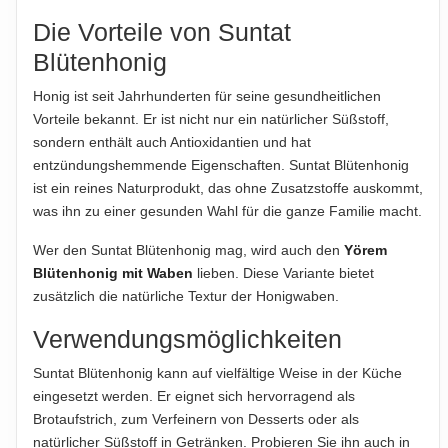
Die Vorteile von Suntat
ABTROPFGEWICHT
Blütenhonig
300g
Honig ist seit Jahrhunderten für seine gesundheitlichen
NETTOFÜLLMENGE
Vorteile bekannt. Er ist nicht nur ein natürlicher Süßstoff,
350g
sondern enthält auch Antioxidantien und hat
entzündungshemmende Eigenschaften. Suntat Blütenhonig
HERSTELLER
ist ein reines Naturprodukt, das ohne Zusatzstoffe auskommt,
Suntat
was ihn zu einer gesunden Wahl für die ganze Familie macht.
IMPORTEUR
Wer den Suntat Blütenhonig mag, wird auch den
Yörem
Suntat GmbH
Blütenhonig mit Waben
lieben. Diese Variante bietet
zusätzlich die natürliche Textur der Honigwaben.
Hinweis zur Haftung: Für die vorstehenden Angaben wird keine Haftung
übernommen. Bitte prüfen Sie die Angaben auf der jeweiligen
Verwendungsmöglichkeiten
Produktverpackung; nur diese sind verbindlich.
Suntat Blütenhonig kann auf vielfältige Weise in der Küche
eingesetzt werden. Er eignet sich hervorragend als
Brotaufstrich, zum Verfeinern von Desserts oder als
natürlicher Süßstoff in Getränken. Probieren Sie ihn auch in