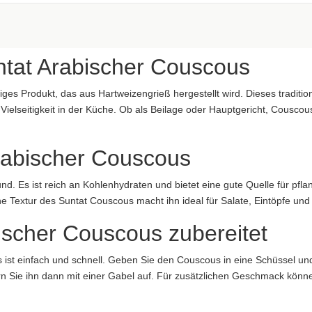
aftung übernommen. Bitte prüfen Sie die Angaben auf der jeweiligen Produktverpackung; nur 
ntat Arabischer Couscous
iges Produkt, das aus Hartweizengrieß hergestellt wird. Dieses traditio
elseitigkeit in der Küche. Ob als Beilage oder Hauptgericht, Couscous 
Arabischer Couscous
aftung übernommen. Bitte prüfen Sie die Angaben auf der jeweiligen Produktverpackung; nur 
ung übernommen...
nd. Es ist reich an Kohlenhydraten und bietet eine gute Quelle für pfla
ine Textur des Suntat Couscous macht ihn ideal für Salate, Eintöpfe un
scher Couscous zubereitet
 ist einfach und schnell. Geben Sie den Couscous in eine Schüssel u
ern Sie ihn dann mit einer Gabel auf. Für zusätzlichen Geschmack kön
e