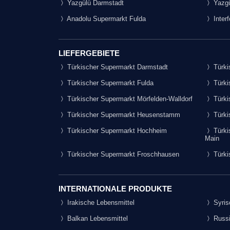
Yazgülü Darmstadt
Yazgü
Anadolu Supermarkt Fulda
Inter
LIEFERGEBIETE
Türkischer Supermarkt Darmstadt
Türki
Türkischer Supermarkt Fulda
Türki
Türkischer Supermarkt Mörfelden-Walldorf
Türki
Türkischer Supermarkt Heusenstamm
Türki
Türkischer Supermarkt Hochheim
Türki
Main
Türkischer Supermarkt Froschhausen
Türki
INTERNATIONALE PRODUKTE
Irakische Lebensmittel
Syris
Balkan Lebensmittel
Russi