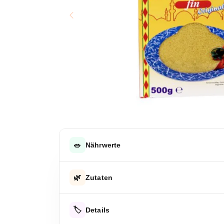
🥗
Nährwerte
DURCHSCHNITTLICHE NÄHRWERTE PRO 100 G
🌿
Zutaten
Energie
Hartweizengrieß
Energie
🏷️
Details