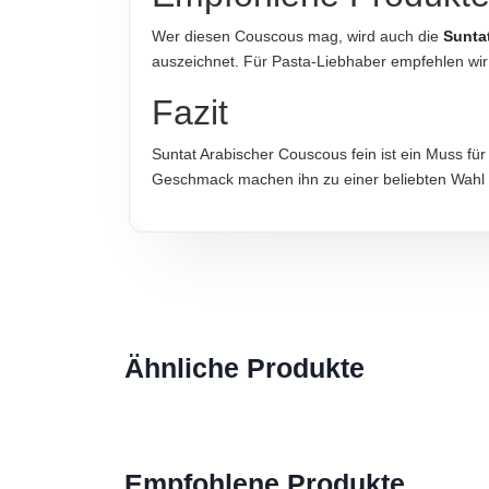
Wer diesen Couscous mag, wird auch die
Sunta
IMPORTEUR
auszeichnet. Für Pasta-Liebhaber empfehlen wir
Suntat GmbH
Fazit
Hinweis zur Haftung: Für die vorstehenden Angaben wird keine H
Suntat Arabischer Couscous fein ist ein Muss für
Geschmack machen ihn zu einer beliebten Wahl fü
Ähnliche Produkte
Empfohlene Produkte