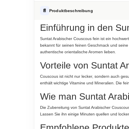
Fett
Hinweis zur Haftung: Für die vorstehenden Angaben wird keine H
ALLERGENHINWEISE
📄
Produktbeschreibung
-davon gesättigte Fettsäuren
Enthält Gluten
Kohlenhydrate
Einführung in den Su
AUFBEWAHRUNGSHINWEIS
-davon Zucker
Kühl und trocken lagern
Suntat Arabischer Couscous fein ist ein hochwert
Eiweiß
bekannt für seinen feinen Geschmack und seine Vi
HERKUNFTSLAND
authentische orientalische Aromen lieben.
Türkei
Salz
Vorteile von Suntat 
HINWEIS
Hinweis zur Haftung: Für die vorstehenden Angaben wird keine H
Für die vorstehenden Angaben wird keine Haft
Couscous ist nicht nur lecker, sondern auch gesu
enthält wichtige Vitamine und Mineralien. Die fe
ABTROPFGEWICHT
500g
Wie man Suntat Arabi
NETTOFÜLLMENGE
Die Zubereitung von Suntat Arabischer Couscous
500g
Lassen Sie ihn einige Minuten quellen und lock
HERSTELLER
Empfohlene Produkt
Suntat