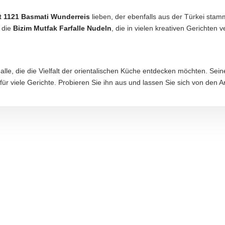
t 1121 Basmati Wunderreis
lieben, der ebenfalls aus der Türkei stam
 die
Bizim Mutfak Farfalle Nudeln
, die in vielen kreativen Gerichten
aftung übernommen. Bitte prüfen Sie die Angaben auf der jeweiligen Produktverpackung; nur 
 alle, die die Vielfalt der orientalischen Küche entdecken möchten. Sei
r viele Gerichte. Probieren Sie ihn aus und lassen Sie sich von den 