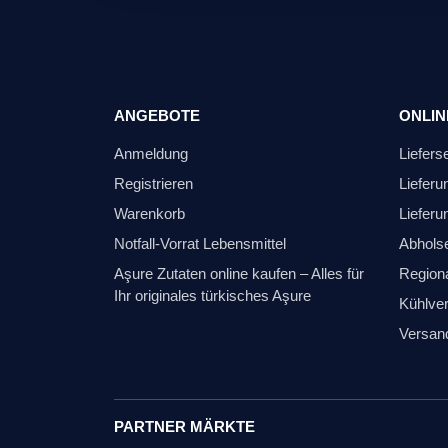
ANGEBOTE
ONLIN
Anmeldung
Liefers
Registrieren
Lieferu
Warenkorb
Lieferu
Notfall-Vorrat Lebensmittel
Abhols
Aşure Zutaten online kaufen – Alles für
Regiona
Ihr originales türkisches Aşure
Kühlver
Versan
PARTNER MÄRKTE