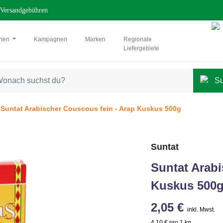
Versandgebühren
rien
Kampagnen
Marken
Regionale
Liefergebiete
Suntat Arabischer Couscous fein - Arap Kuskus 500g
Suntat
Suntat Arabi
Kuskus 500
2,05 €
inkl. Mwst.
4,10 € pro 1 kg