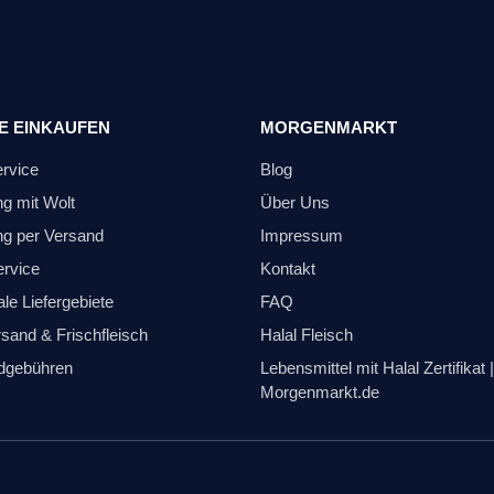
E EINKAUFEN
MORGENMARKT
ervice
Blog
ng mit Wolt
Über Uns
ng per Versand
Impressum
ervice
Kontakt
le Liefergebiete
FAQ
sand & Frischfleisch
Halal Fleisch
dgebühren
Lebensmittel mit Halal Zertifikat |
Morgenmarkt.de