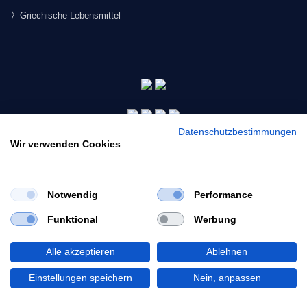
Griechische Lebensmittel
Datenschutzbestimmungen
Wir verwenden Cookies
Notwendig
Performance
×
Funktional
Werbung
Would you like to view our site in English?
© 2026 Morgenmarkt.de GmbH. Alle Rechte vorbehalten.
Switch to English
Alle akzeptieren
Ablehnen
Einstellungen speichern
Nein, anpassen
Stay in German