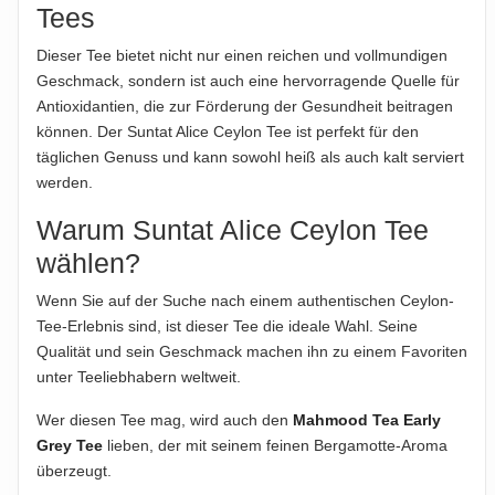
Tees
ABTROPFGEWICHT
1000g
Dieser Tee bietet nicht nur einen reichen und vollmundigen
Geschmack, sondern ist auch eine hervorragende Quelle für
NETTOFÜLLMENGE
Antioxidantien, die zur Förderung der Gesundheit beitragen
1000g
können. Der Suntat Alice Ceylon Tee ist perfekt für den
täglichen Genuss und kann sowohl heiß als auch kalt serviert
HERSTELLER
werden.
Suntat
Warum Suntat Alice Ceylon Tee
IMPORTEUR
wählen?
Suntat GmbH
Wenn Sie auf der Suche nach einem authentischen Ceylon-
Hinweis zur Haftung: Für die vorstehenden Angaben wird keine Haftung
Tee-Erlebnis sind, ist dieser Tee die ideale Wahl. Seine
übernommen. Bitte prüfen Sie die Angaben auf der jeweiligen
Qualität und sein Geschmack machen ihn zu einem Favoriten
Produktverpackung; nur diese sind verbindlich.
unter Teeliebhabern weltweit.
Wer diesen Tee mag, wird auch den
Mahmood Tea Early
Grey Tee
lieben, der mit seinem feinen Bergamotte-Aroma
überzeugt.