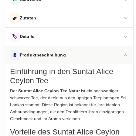
DURCHSCHNITTLICHE NÄHRWERTE PRO 100 G
🌿
Zutaten
Fett
1 g
Schwarzer Tee
-davon gesättigte Fettsäuren
🏷️
0.1 g
Details
Kohlenhydrate
1 g
Hinweis zur Haftung: Für die vorstehenden Angaben wird keine Haftung
übernommen. Bitte prüfen Sie die Angaben auf der jeweiligen
ALLERGENHINWEISE
📄
Produktbeschreibung
Produktverpackung; nur diese sind verbindlich.
-davon Zucker
1 g
Keine Allergene enthalten
Einführung in den Suntat Alice
Eiweiß
1 g
AUFBEWAHRUNGSHINWEIS
Ceylon Tee
Kühl und trocken lagern
Hinweis zur Haftung: Für die vorstehenden Angaben wird keine Haftung
Der
Suntat Alice Ceylon Tee Natur
ist ein hochwertiger
übernommen. Bitte prüfen Sie die Angaben auf der jeweiligen
HERKUNFTSLAND
Produktverpackung; nur diese sind verbindlich.
schwarzer Tee, der direkt aus den üppigen Teeplantagen Sri
Sri Lanka
Lankas stammt. Diese Region ist bekannt für ihre idealen
Anbaubedingungen, die den Teeblättern ihren einzigartigen
HINWEIS
Geschmack und ihr Aroma verleihen.
Für die vorstehenden Angaben wird keine Haftung
übernommen...
Vorteile des Suntat Alice Ceylon