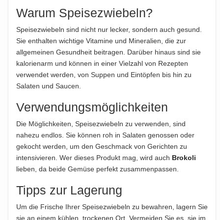
der jeweiligen Produktverpackung, nur diese sind verbindlich.
Warum Speisezwiebeln?
Das Produktdesign kann von der Abbildung abweichen.
Speisezwiebeln sind nicht nur lecker, sondern auch gesund.
ABTROPFGEWICHT
Sie enthalten wichtige Vitamine und Mineralien, die zur
1000g
allgemeinen Gesundheit beitragen. Darüber hinaus sind sie
kalorienarm und können in einer Vielzahl von Rezepten
NETTOFÜLLMENGE
verwendet werden, von Suppen und Eintöpfen bis hin zu
1000g
Salaten und Saucen.
Verwendungsmöglichkeiten
Hinweis zur Haftung: Für die vorstehenden Angaben wird keine Haftung
übernommen. Bitte prüfen Sie die Angaben auf der jeweiligen
Die Möglichkeiten, Speisezwiebeln zu verwenden, sind
Produktverpackung; nur diese sind verbindlich.
nahezu endlos. Sie können roh in Salaten genossen oder
gekocht werden, um den Geschmack von Gerichten zu
intensivieren. Wer dieses Produkt mag, wird auch
Brokoli
lieben, da beide Gemüse perfekt zusammenpassen.
Tipps zur Lagerung
Um die Frische Ihrer Speisezwiebeln zu bewahren, lagern Sie
sie an einem kühlen, trockenen Ort. Vermeiden Sie es, sie im