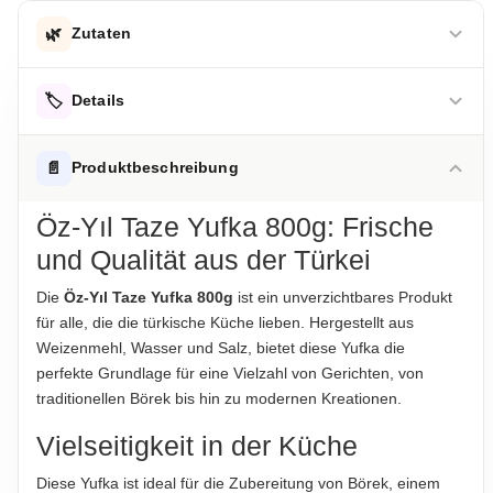
🌿
Zutaten
Weizenmehl, Wasser, Salz
🏷️
Details
Hinweis zur Haftung: Für die vorstehenden Angaben wird keine Haftung
übernommen. Bitte prüfen Sie die Angaben auf der jeweiligen
ALLERGENHINWEISE
📄
Produktbeschreibung
Produktverpackung; nur diese sind verbindlich.
Enthält Gluten
Öz-Yıl Taze Yufka 800g: Frische
AUFBEWAHRUNGSHINWEIS
und Qualität aus der Türkei
Kühl und trocken lagern
Die
Öz-Yıl Taze Yufka 800g
ist ein unverzichtbares Produkt
HERKUNFTSLAND
für alle, die die türkische Küche lieben. Hergestellt aus
Türkei
Weizenmehl, Wasser und Salz, bietet diese Yufka die
perfekte Grundlage für eine Vielzahl von Gerichten, von
HINWEIS
traditionellen Börek bis hin zu modernen Kreationen.
Für die vorstehenden Angaben wird keine Haftung
übernommen. Bitte prüfen Sie im Einzelfall die Angaben auf
Vielseitigkeit in der Küche
der jeweiligen Produktverpackung, nur diese sind verbindlich.
Diese Yufka ist ideal für die Zubereitung von Börek, einem
Das Produktdesign kann von der Abbildung abweichen.