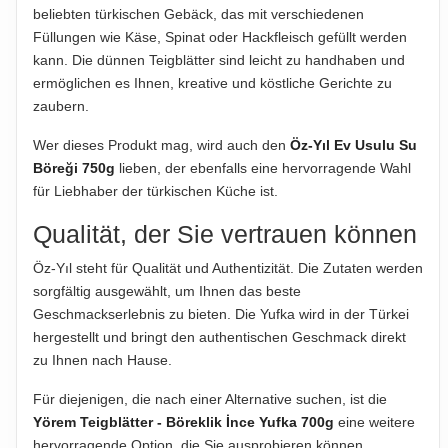
beliebten türkischen Gebäck, das mit verschiedenen
ABTROPFGEWICHT
Füllungen wie Käse, Spinat oder Hackfleisch gefüllt werden
800g
kann. Die dünnen Teigblätter sind leicht zu handhaben und
ermöglichen es Ihnen, kreative und köstliche Gerichte zu
NETTOFÜLLMENGE
zaubern.
800g
Wer dieses Produkt mag, wird auch den
Öz-Yıl Ev Usulu Su
HERSTELLER
Böreği 750g
lieben, der ebenfalls eine hervorragende Wahl
Öz-Yıl Gıda Sanayi ve Ticaret A.Ş., Organize Sanayi Bölgesi,
für Liebhaber der türkischen Küche ist.
12345 Ankara, Türkei
Qualität, der Sie vertrauen können
Öz-Yıl steht für Qualität und Authentizität. Die Zutaten werden
Hinweis zur Haftung: Für die vorstehenden Angaben wird keine Haftung
übernommen. Bitte prüfen Sie die Angaben auf der jeweiligen
sorgfältig ausgewählt, um Ihnen das beste
Produktverpackung; nur diese sind verbindlich.
Geschmackserlebnis zu bieten. Die Yufka wird in der Türkei
hergestellt und bringt den authentischen Geschmack direkt
zu Ihnen nach Hause.
Für diejenigen, die nach einer Alternative suchen, ist die
Yörem Teigblätter - Böreklik İnce Yufka 700g
eine weitere
hervorragende Option, die Sie ausprobieren können.