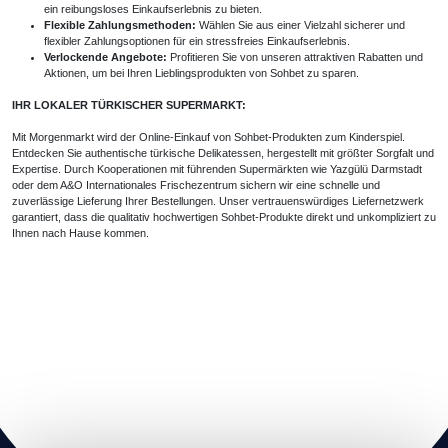
ein reibungsloses Einkaufserlebnis zu bieten.
Flexible Zahlungsmethoden:
Wählen Sie aus einer Vielzahl sicherer und
flexibler Zahlungsoptionen für ein stressfreies Einkaufserlebnis.
Verlockende Angebote:
Profitieren Sie von unseren attraktiven Rabatten und
Aktionen, um bei Ihren Lieblingsprodukten von Sohbet zu sparen.
IHR LOKALER TÜRKISCHER SUPERMARKT:
Mit Morgenmarkt wird der Online-Einkauf von Sohbet-Produkten zum Kinderspiel.
Entdecken Sie authentische türkische Delikatessen, hergestellt mit größter Sorgfalt und
Expertise. Durch Kooperationen mit führenden Supermärkten wie
Yazgülü Darmstadt
oder dem A&O Internationales Frischezentrum sichern wir eine schnelle und
zuverlässige Lieferung Ihrer Bestellungen. Unser vertrauenswürdiges Liefernetzwerk
garantiert, dass die qualitativ hochwertigen Sohbet-Produkte direkt und unkompliziert zu
Ihnen nach Hause kommen.