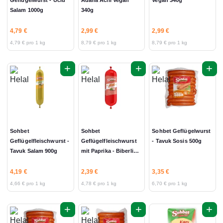
Geflügelwurst - Üclü
Adana Acili Vegan
Vegan 340g
Salam 1000g
340g
4,79 €
2,99 €
2,99 €
4,79 € pro 1 kg
8,79 € pro 1 kg
8,79 € pro 1 kg
+
+
+
Sohbet
Sohbet
Sohbet Geflügelwurst
Geflügelfleischwurst -
Geflügelfleischwurst
- Tavuk Sosis 500g
Tavuk Salam 900g
mit Paprika - Biberli
Salam 500g
4,19 €
2,39 €
3,35 €
4,66 € pro 1 kg
4,78 € pro 1 kg
6,70 € pro 1 kg
+
+
+