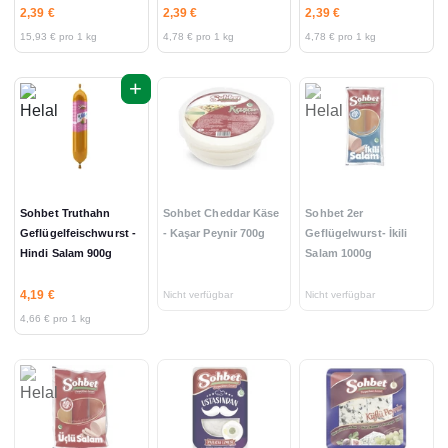
2,39 €
2,39 €
2,39 €
15,93 € pro 1 kg
4,78 € pro 1 kg
4,78 € pro 1 kg
+
Sohbet Truthahn
Sohbet Cheddar Käse
Sohbet 2er
Geflügelfeischwurst -
- Kaşar Peynir 700g
Geflügelwurst- İkili
Hindi Salam 900g
Salam 1000g
4,19 €
Nicht verfügbar
Nicht verfügbar
4,66 € pro 1 kg