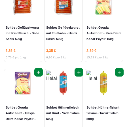
Sohbet Geflügelwurst
Sohbet Geflügelwurst
Sohbet Gouda
mit Rindfleisch - Sade
mit Truthahn - Hindi
Aufschnitt - Kars Dilim
Sosis 500g
Sosisi 500g
Kasar Peynir 150g
3,35 €
3,35 €
2,39 €
6,70 € pro 1 kg
6,70 € pro 1 kg
15,93 € pro 1 kg
+
+
+
Sohbet Gouda
Sohbet Hühnerfleisch
Sohbet Hühnerfleisch
Aufschnitt - Trakya
mit Rind - Sade Salam
Salami - Tavuk Salam
Dilim Kasar Peynir
500g
500g
150g