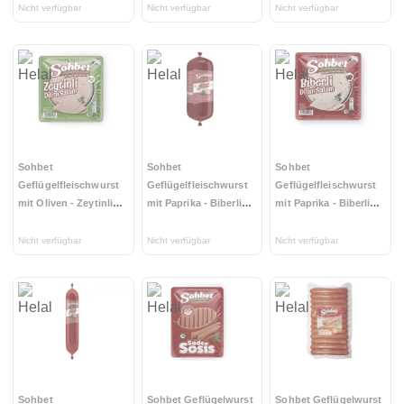
200g
Nicht verfügbar
Nicht verfügbar
Nicht verfügbar
Sohbet
Sohbet
Sohbet
Geflügelfleischwurst
Geflügelfleischwurst
Geflügelfleischwurst
mit Oliven - Zeytinli
mit Paprika - Biberli
mit Paprika - Biberli
Dilim Salam 200g
Salam 1800g
Salam 200g
Nicht verfügbar
Nicht verfügbar
Nicht verfügbar
Sohbet
Sohbet Geflügelwurst
Sohbet Geflügelwurst