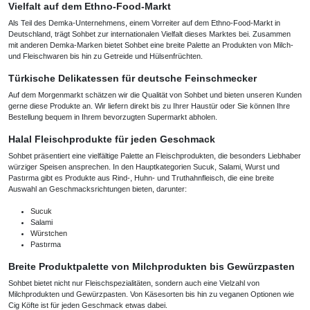
Vielfalt auf dem Ethno-Food-Markt
Als Teil des Demka-Unternehmens, einem Vorreiter auf dem Ethno-Food-Markt in
Deutschland, trägt Sohbet zur internationalen Vielfalt dieses Marktes bei. Zusammen
mit anderen Demka-Marken bietet Sohbet eine breite Palette an Produkten von Milch-
und Fleischwaren bis hin zu Getreide und Hülsenfrüchten.
Türkische Delikatessen für deutsche Feinschmecker
Auf dem Morgenmarkt schätzen wir die Qualität von Sohbet und bieten unseren Kunden
gerne diese Produkte an. Wir liefern direkt bis zu Ihrer Haustür oder Sie können Ihre
Bestellung bequem in Ihrem bevorzugten Supermarkt abholen.
Halal Fleischprodukte für jeden Geschmack
Sohbet präsentiert eine vielfältige Palette an Fleischprodukten, die besonders Liebhaber
würziger Speisen ansprechen. In den Hauptkategorien Sucuk, Salami, Wurst und
Pastırma gibt es Produkte aus Rind-, Huhn- und Truthahnfleisch, die eine breite
Auswahl an Geschmacksrichtungen bieten, darunter:
Sucuk
Salami
Würstchen
Pastırma
Breite Produktpalette von Milchprodukten bis Gewürzpasten
Sohbet bietet nicht nur Fleischspezialitäten, sondern auch eine Vielzahl von
Milchprodukten und Gewürzpasten. Von Käsesorten bis hin zu veganen Optionen wie
Cig Köfte ist für jeden Geschmack etwas dabei.