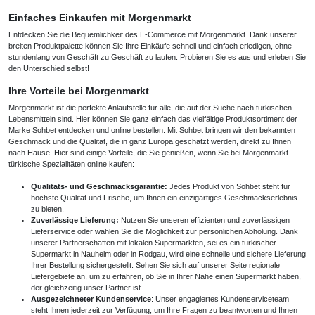
Einfaches Einkaufen mit Morgenmarkt
Entdecken Sie die Bequemlichkeit des E-Commerce mit Morgenmarkt. Dank unserer
breiten Produktpalette können Sie Ihre Einkäufe schnell und einfach erledigen, ohne
stundenlang von Geschäft zu Geschäft zu laufen. Probieren Sie es aus und erleben Sie
den Unterschied selbst!
Ihre Vorteile bei Morgenmarkt
Morgenmarkt ist die perfekte Anlaufstelle für alle, die auf der Suche nach türkischen
Lebensmitteln sind. Hier können Sie ganz einfach das vielfältige Produktsortiment der
Marke Sohbet entdecken und online bestellen. Mit Sohbet bringen wir den bekannten
Geschmack und die Qualität, die in ganz Europa geschätzt werden, direkt zu Ihnen
nach Hause. Hier sind einige Vorteile, die Sie genießen, wenn Sie bei Morgenmarkt
türkische Spezialitäten online kaufen:
Qualitäts- und Geschmacksgarantie:
Jedes Produkt von Sohbet steht für
höchste Qualität und Frische, um Ihnen ein einzigartiges Geschmackserlebnis
zu bieten.
Zuverlässige Lieferung:
Nutzen Sie unseren effizienten und zuverlässigen
Lieferservice oder wählen Sie die Möglichkeit zur persönlichen Abholung. Dank
unserer Partnerschaften mit lokalen Supermärkten, sei es ein
türkischer
Supermarkt in Nauheim
oder in Rodgau, wird eine schnelle und sichere Lieferung
Ihrer Bestellung sichergestellt. Sehen Sie sich auf unserer Seite
regionale
Liefergebiete
an, um zu erfahren, ob Sie in Ihrer Nähe einen Supermarkt haben,
der gleichzeitig unser Partner ist.
Ausgezeichneter Kundenservice
: Unser engagiertes Kundenserviceteam
steht Ihnen jederzeit zur Verfügung, um Ihre Fragen zu beantworten und Ihnen