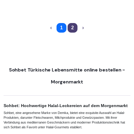
‹
1
2
›
Sohbet Türkische Lebensmitte online bestellen -
Morgenmarkt
Sohbet: Hochwertige Halal-Leckereien auf dem Morgenmarkt
Sohbet, eine angesehene Marke von Demka, bietet eine exquisite Auswahl an Halal-
Produkten, darunter Fleischwaren, Milchprodukte und Gewürzpasten. Mit ihrer
Verbindung aus mediterranen Geschmäckern und moderner Produktionstechnik hat
sich Sohbet als Favorit unter Halal-Gourmets etabliert.