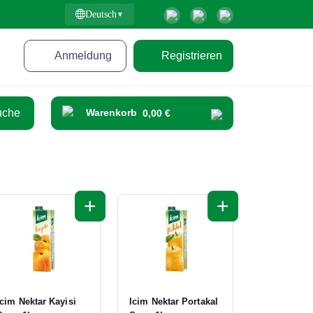
Deutsch
Anmeldung
Registrieren
Warenkorb
0,00 €
+
+
Icim Nektar Kayisi
Icim Nektar Portakal