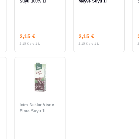
Suyu 100% 1l
Meyve Suyu 1l
2,15 €
2,15 €
2,15 € pro 1 L
2,15 € pro 1 L
2
Icim Nektar Visne
Elma Suyu 1l