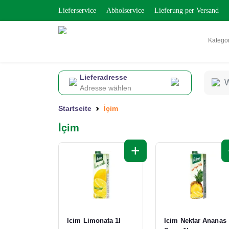
Lieferservice
Abholservice
Lieferung per Versand
Katego
Lieferadresse
Adresse wählen
Startseite
İçim
İçim
+
Icim Limonata 1l
Icim Nektar Ananas