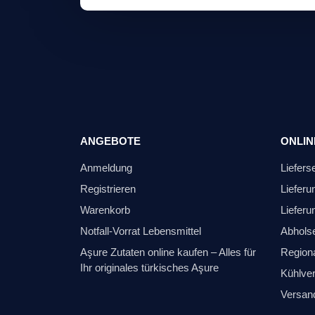
ANGEBOTE
ONLIN
Anmeldung
Liefers
Registrieren
Lieferu
Warenkorb
Lieferu
Notfall-Vorrat Lebensmittel
Abhols
Aşure Zutaten online kaufen – Alles für
Regiona
Ihr originales türkisches Aşure
Kühlver
Versan