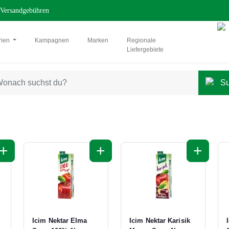
Versandgebühren
rien
Kampagnen
Marken
Regionale
Liefergebiete
+
+
+
Icim Nektar Elma
Icim Nektar Karisik