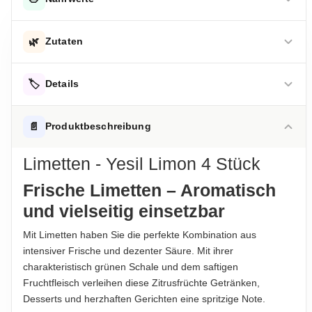
DURCHSCHNITTLICHE NÄHRWERTE PRO 100 G
🌿
Zutaten
Energie
121 kJ
Limetten
Energie
🏷️
29 kcal
Details
Fett
0.2 g
Hinweis zur Haftung: Für die vorstehenden Angaben wird keine Haftung
übernommen. Bitte prüfen Sie die Angaben auf der jeweiligen
ALLERGENHINWEISE
📄
Produktbeschreibung
Produktverpackung; nur diese sind verbindlich.
-davon gesättigte Fettsäuren
0.02 g
Keine Allergene enthalten
Limetten - Yesil Limon 4 Stück
Kohlenhydrate
10.5 g
AUFBEWAHRUNGSHINWEIS
Kühl und trocken lagern
Frische Limetten – Aromatisch
-davon Zucker
1.7 g
und vielseitig einsetzbar
Eiweiß
0.7 g
HERKUNFTSLAND
Mexiko
Mit Limetten haben Sie die perfekte Kombination aus
Salz
0.01 g
intensiver Frische und dezenter Säure. Mit ihrer
ABTROPFGEWICHT
charakteristisch grünen Schale und dem saftigen
Hinweis zur Haftung: Für die vorstehenden Angaben wird keine Haftung
280g
Fruchtfleisch verleihen diese Zitrusfrüchte Getränken,
übernommen. Bitte prüfen Sie die Angaben auf der jeweiligen
Produktverpackung; nur diese sind verbindlich.
Desserts und herzhaften Gerichten eine spritzige Note.
NETTOFÜLLMENGE