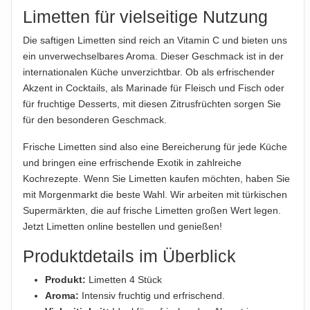
300g
Limetten für vielseitige Nutzung
Die saftigen Limetten sind reich an Vitamin C und bieten uns
Hinweis zur Haftung: Für die vorstehenden Angaben wird keine Haftung
ein unverwechselbares Aroma. Dieser Geschmack ist in der
übernommen. Bitte prüfen Sie die Angaben auf der jeweiligen
internationalen Küche unverzichtbar. Ob als erfrischender
Produktverpackung; nur diese sind verbindlich.
Akzent in Cocktails, als Marinade für Fleisch und Fisch oder
für fruchtige Desserts, mit diesen Zitrusfrüchten sorgen Sie
für den besonderen Geschmack.
Frische Limetten sind also eine Bereicherung für jede Küche
und bringen eine erfrischende Exotik in zahlreiche
Kochrezepte. Wenn Sie Limetten kaufen möchten, haben Sie
mit Morgenmarkt die beste Wahl. Wir arbeiten mit türkischen
Supermärkten, die auf frische Limetten großen Wert legen.
Jetzt Limetten online bestellen und genießen!
Produktdetails im Überblick
Produkt:
Limetten 4 Stück
Aroma:
Intensiv fruchtig und erfrischend.