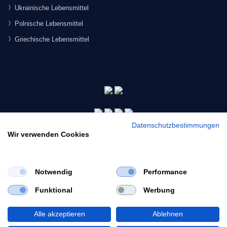
Ukrainische Lebensmittel
Polnische Lebensmittel
Griechische Lebensmittel
Datenschutzbestimmungen
Wir verwenden Cookies
Notwendig
Performance
×
Funktional
Werbung
Would you like to view our site in English?
© 2026 Morgenmarkt.de GmbH. Alle Rechte vorbehalten.
Switch to English
Alle akzeptieren
Ablehnen