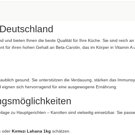
aftung übernommen. Bitte prüfen Sie die Angaben auf der jeweiligen Produktverpackung; nur 
 Deutschland
 und bieten Ihnen die beste Qualität für Ihre Küche. Sie sind reich an
nnt für ihren hohen Gehalt an Beta-Carotin, das im Körper in Vitamin A
aftung übernommen. Bitte prüfen Sie die Angaben auf der jeweiligen Produktverpackung; nur 
nglaublich gesund. Sie unterstützen die Verdauung, stärken das Immun
d eignen sich hervorragend für eine ausgewogene Ernährung.
aftung übernommen. Bitte prüfen Sie die Angaben auf der jeweiligen Produktverpackung; nur 
ngsmöglichkeiten
lage zu Hauptgerichten – Karotten sind vielseitig einsetzbar. Sie passe
g
oder
Kırmızı Lahana 1kg
schätzen.