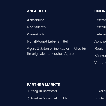
ANGEBOTE
ONLIN
Anmeldung
Liefers
Registrieren
Lieferu
Warenkorb
Lieferu
Notfall-Vorrat Lebensmittel
Abhols
Aşure Zutaten online kaufen – Alles für
Regiona
Ihr originales türkisches Aşure
Kühlver
Versan
PARTNER MÄRKTE
Yazgülü Darmstadt
Yazgü
Anadolu Supermarkt Fulda
Inter