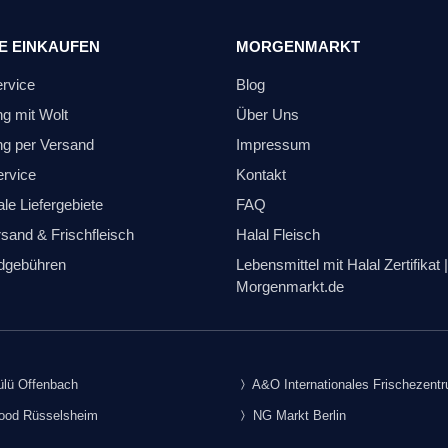
E EINKAUFEN
MORGENMARKT
ervice
Blog
ng mit Wolt
Über Uns
ng per Versand
Impressum
ervice
Kontakt
le Liefergebiete
FAQ
sand & Frischfleisch
Halal Fleisch
dgebühren
Lebensmittel mit Halal Zertifikat |
Morgenmarkt.de
lü Offenbach
A&O Internationales Frischezent
food Rüsselsheim
NG Markt Berlin