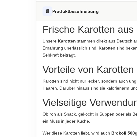
Fett
Hinweis zur Haftung: Für die vorstehenden Angaben wird keine H
AUFBEWAHRUNGSHINWEIS
📄
Produktbeschreibung
-davon gesättigte Fettsäuren
Kühl und trocken lagern.
Kohlenhydrate
Frische Karotten aus
HERKUNFTSLAND
-davon Zucker
Deutschland
Unsere
Karotten
stammen direkt aus Deutschland
Eiweiß
Ernährung unerlässlich sind. Karotten sind beka
ABTROPFGEWICHT
Sehkraft beiträgt.
1000g
Salz
Vorteile von Karotten
NETTOFÜLLMENGE
Hinweis zur Haftung: Für die vorstehenden Angaben wird keine H
1000g
Karotten sind nicht nur lecker, sondern auch u
Haaren. Darüber hinaus sind sie kalorienarm un
Hinweis zur Haftung: Für die vorstehenden Angaben wird keine H
Vielseitige Verwendu
Ob roh als Snack, gekocht in Suppen oder als Bei
ein Muss in jeder Küche.
Wer diese Karotten liebt, wird auch
Brokoli 500