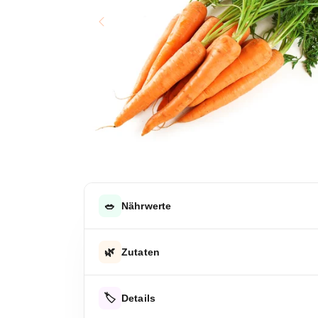
🥗
Nährwerte
DURCHSCHNITTLICHE NÄHRWERTE PRO 100 G
🌿
Zutaten
Energie
Karotten
Energie
🏷️
Details