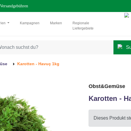
Versandgebühren
rien
Kampagnen
Marken
Regionale
Liefergebiete
müse
Karotten - Havuç 1kg
Obst&Gemüse
Karotten - H
Dieses Produkt ste