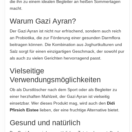
übernommen...
die ihn zu einem idealen Begleiter an heißen Sommertagen
Produktverpackung; nur diese sind verbindlich.
macht.
ABTROPFGEWICHT
Warum Gazi Ayran?
1 l
Der Gazi Ayran ist nicht nur erfrischend, sondern auch reich
NETTOFÜLLMENGE
an Probiotika, die zur Förderung einer gesunden Darmflora
1100g
beitragen können. Die Kombination aus Joghurtkulturen und
Salz sorgt für einen einzigartigen Geschmack, der sowohl pur
HERSTELLER
als auch zu vielen Gerichten hervorragend passt.
Garmo AG, Heiner-Fleischmann-Straße 8, 74172
Neckarsulm, Deutschland
Vielseitige
Verwendungsmöglichkeiten
IMPORTEUR
Garmo AG, Heiner-Fleischmann-Straße 8, 74172
Ob als Durstlöscher nach dem Sport oder als Begleiter zu
Neckarsulm, Deutschland
einer herzhaften Mahlzeit, der Gazi Ayran ist vielseitig
einsetzbar. Wer dieses Produkt mag, wird auch den
Didi
Hinweis zur Haftung: Für die vorstehenden Angaben wird keine Haftung
Pfirsich Eistee
lieben, der eine fruchtige Alternative bietet.
übernommen. Bitte prüfen Sie die Angaben auf der jeweiligen
Produktverpackung; nur diese sind verbindlich.
Gesund und natürlich