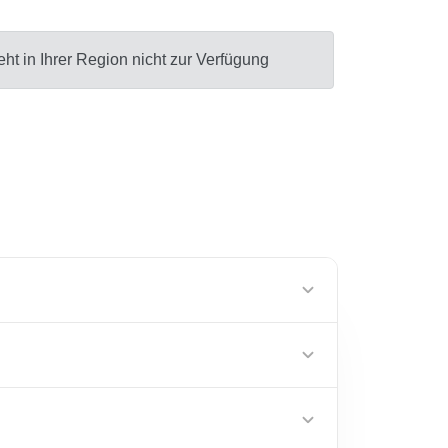
ht in Ihrer Region nicht zur Verfügung
1342 kJ
323 kcal