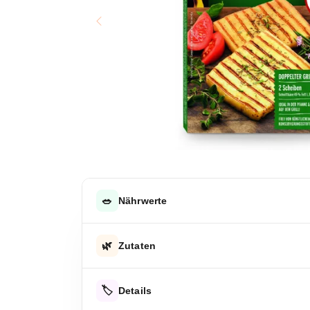
🥗
Nährwerte
DURCHSCHNITTLICHE NÄHRWERTE PRO 100 G
🌿
Zutaten
Energie
Käse, mediterrane Kräuter
Energie
🏷️
Details