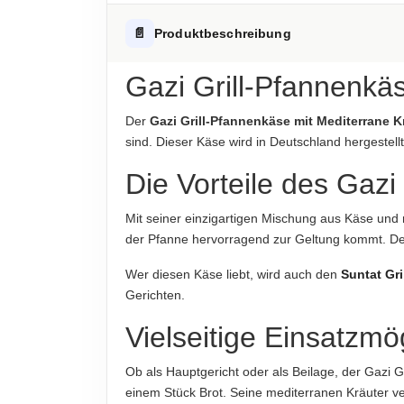
Fett
Hinweis zur Haftung: Für die vorstehenden Angaben wird keine H
ALLERGENHINWEISE
📄
Produktbeschreibung
-davon gesättigte Fettsäuren
Enthält Milch
Kohlenhydrate
Gazi Grill-Pfannenkäs
AUFBEWAHRUNGSHINWEIS
-davon Zucker
Kühl und trocken lagern
Der
Gazi Grill-Pfannenkäse mit Mediterrane K
Eiweiß
sind. Dieser Käse wird in Deutschland hergestell
HERKUNFTSLAND
Deutschland
Salz
Die Vorteile des Gazi
HINWEIS
Hinweis zur Haftung: Für die vorstehenden Angaben wird keine H
Mit seiner einzigartigen Mischung aus Käse und 
Für die vorstehenden Angaben wird keine Haft
der Pfanne hervorragend zur Geltung kommt. Der
ABTROPFGEWICHT
Wer diesen Käse liebt, wird auch den
Suntat Gri
200g
Gerichten.
NETTOFÜLLMENGE
Vielseitige Einsatzmö
2pcs 200g
Ob als Hauptgericht oder als Beilage, der Gazi 
HERSTELLER
einem Stück Brot. Seine mediterranen Kräuter v
Garmo AG, Josef-Dietzgen-Straße 1, 53773 Hen