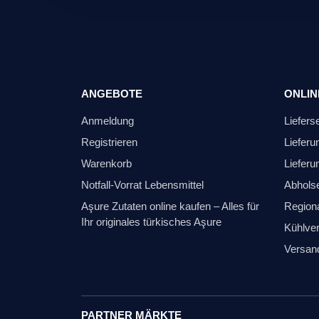
ANGEBOTE
ONLIN
Anmeldung
Liefers
Registrieren
Lieferu
Warenkorb
Lieferu
Notfall-Vorrat Lebensmittel
Abhols
Aşure Zutaten online kaufen – Alles für
Regiona
Ihr originales türkisches Aşure
Kühlver
Versan
PARTNER MÄRKTE