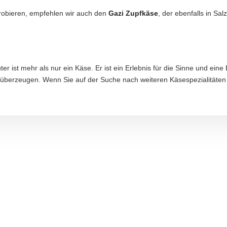
robieren, empfehlen wir auch den
Gazi Zupfkäse
, der ebenfalls in Sal
aftung übernommen. Bitte prüfen Sie die Angaben auf der jeweiligen Produktverpackung; nur 
r ist mehr als nur ein Käse. Er ist ein Erlebnis für die Sinne und eine
überzeugen. Wenn Sie auf der Suche nach weiteren Käsespezialitäten 