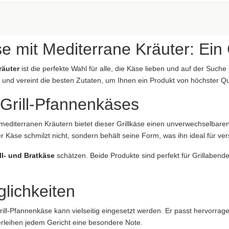
aftung übernommen. Bitte prüfen Sie die Angaben auf der jeweiligen Produktverpackung; nur 
e mit Mediterrane Kräuter: Ein 
räuter
ist die perfekte Wahl für alle, die Käse lieben und auf der Su
t und vereint die besten Zutaten, um Ihnen ein Produkt von höchster Qua
 Grill-Pfannenkäses
aftung übernommen. Bitte prüfen Sie die Angaben auf der jeweiligen Produktverpackung; nur 
mediterranen Kräutern bietet dieser Grillkäse einen unverwechselbare
ung übernommen...
 Käse schmilzt nicht, sondern behält seine Form, was ihn ideal für v
ll- und Bratkäse
schätzen. Beide Produkte sind perfekt für Grillabend
glichkeiten
Grill-Pfannenkäse kann vielseitig eingesetzt werden. Er passt hervorra
erleihen jedem Gericht eine besondere Note.
nef, Deutschland