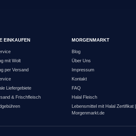
E EINKAUFEN
MORGENMARKT
ervice
Blog
ng mit Wolt
Über Uns
ng per Versand
Impressum
ervice
Kontakt
le Liefergebiete
FAQ
sand & Frischfleisch
Halal Fleisch
dgebühren
Lebensmittel mit Halal Zertifikat |
Morgenmarkt.de