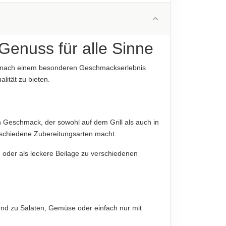
25 g
diese sind verbindlich.
16.7 g
1 g
Genuss für alle Sinne
1 g
che nach einem besonderen Geschmackserlebnis
23.5 g
lität zu bieten.
2.4 g
diese sind verbindlich.
n Geschmack, der sowohl auf dem Grill als auch in
erschiedene Zubereitungsarten macht.
e oder als leckere Beilage zu verschiedenen
gend zu Salaten, Gemüse oder einfach nur mit