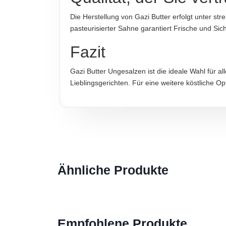
Die Herstellung von Gazi Butter erfolgt unter st
Hinweis zur Haftung: Für die vorstehenden Angaben wird keine H
pasteurisierter Sahne garantiert Frische und Sic
Fazit
Gazi Butter Ungesalzen ist die ideale Wahl für a
Lieblingsgerichten. Für eine weitere köstliche O
Ähnliche Produkte
Empfohlene Produkte