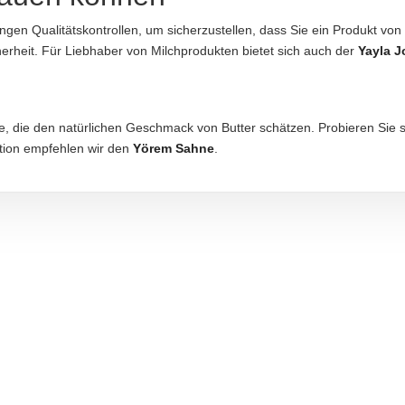
rengen Qualitätskontrollen, um sicherzustellen, dass Sie ein Produkt v
aftung übernommen. Bitte prüfen Sie die Angaben auf der jeweiligen Produktverpackung; nur 
herheit. Für Liebhaber von Milchprodukten bietet sich auch der
Yayla J
lle, die den natürlichen Geschmack von Butter schätzen. Probieren Sie 
ption empfehlen wir den
Yörem Sahne
.