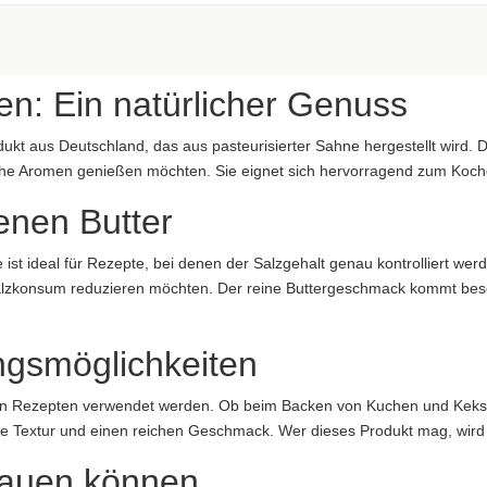
aftung übernommen. Bitte prüfen Sie die Angaben auf der jeweiligen Produktverpackung; nur 
en: Ein natürlicher Genuss
kt aus Deutschland, das aus pasteurisierter Sahne hergestellt wird. Die
he Aromen genießen möchten. Sie eignet sich hervorragend zum Kochen
enen Butter
aftung übernommen. Bitte prüfen Sie die Angaben auf der jeweiligen Produktverpackung; nur 
e ist ideal für Rezepte, bei denen der Salzgehalt genau kontrolliert wer
ung übernommen...
alzkonsum reduzieren möchten. Der reine Buttergeschmack kommt beso
ngsmöglichkeiten
l von Rezepten verwendet werden. Ob beim Backen von Kuchen und Ke
mige Textur und einen reichen Geschmack. Wer dieses Produkt mag, wir
trauen können
Deutschland