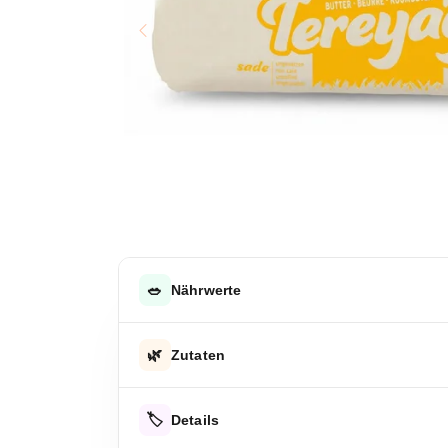
🥗
Nährwerte
DURCHSCHNITTLICHE NÄHRWERTE PRO 100 G
🌿
Zutaten
Energie
Pasteurisierte Sahne
Energie
🏷️
Details