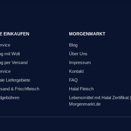
E EINKAUFEN
MORGENMARKT
ervice
Blog
ng mit Wolt
Über Uns
ng per Versand
Impressum
ervice
Kontakt
le Liefergebiete
FAQ
sand & Frischfleisch
Halal Fleisch
dgebühren
Lebensmittel mit Halal Zertifikat |
Morgenmarkt.de