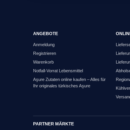
ANGEBOTE
ONLIN
Anmeldung
Liefers
Registrieren
Lieferu
Warenkorb
Lieferu
Notfall-Vorrat Lebensmittel
Abhols
Aşure Zutaten online kaufen – Alles für
Regiona
Ihr originales türkisches Aşure
Kühlver
Versan
PARTNER MÄRKTE