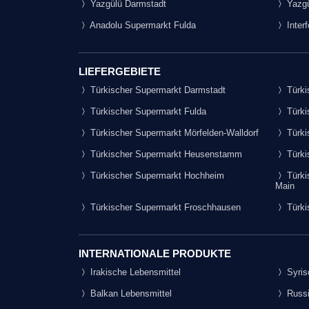
Yazgülü Darmstadt
Yazgü
Anadolu Supermarkt Fulda
Inter
LIEFERGEBIETE
Türkischer Supermarkt Darmstadt
Türki
Türkischer Supermarkt Fulda
Türki
Türkischer Supermarkt Mörfelden-Walldorf
Türki
Türkischer Supermarkt Heusenstamm
Türki
Türkischer Supermarkt Hochheim
Türki
Main
Türkischer Supermarkt Froschhausen
Türki
INTERNATIONALE PRODUKTE
Irakische Lebensmittel
Syris
Balkan Lebensmittel
Russi