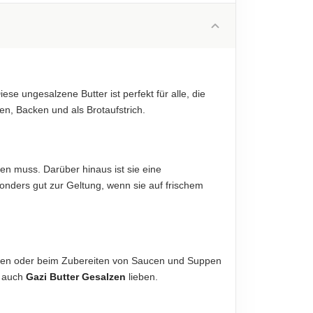
82 g
diese sind verbindlich.
56 g
0.7 g
0.7 g
se ungesalzene Butter ist perfekt für alle, die
0.6 g
, Backen und als Brotaufstrich.
0,02 g
diese sind verbindlich.
den muss. Darüber hinaus ist sie eine
nders gut zur Geltung, wenn sie auf frischem
ksen oder beim Zubereiten von Saucen und Suppen
d auch
Gazi Butter Gesalzen
lieben.