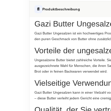
Fett
Hinweis zur Haftung: Für die vorstehenden Angaben wird keine H
ALLERGENHINWEISE
📄
Produktbeschreibung
-davon gesättigte Fettsäuren
Enthält Milch
Kohlenhydrate
Gazi Butter Ungesalz
AUFBEWAHRUNGSHINWEIS
-davon Zucker
Kühl bei 2-8°C lagern
Gazi Butter Ungesalzen ist ein hochwertiges Produ
Eiweiß
den puren Geschmack von Butter ohne zusätzlic
HERKUNFTSLAND
Deutschland
Salz
Vorteile der ungesalz
HINWEIS
Hinweis zur Haftung: Für die vorstehenden Angaben wird keine H
Ungesalzene Butter bietet zahlreiche Vorteile. Si
Für die vorstehenden Angaben wird keine Haft
ausgezeichnete Wahl für Menschen, die ihren S
Brot oder in feinen Backwaren verwendet wird.
ABTROPFGEWICHT
250g
Vielseitige Verwendu
NETTOFÜLLMENGE
Gazi Butter Ungesalzen kann in einer Vielzah
250g
– diese Butter verleiht jedem Gericht eine cre
HERSTELLER
Qualität, der Sie ver
Garmo AG, Hertzstraße 10, 71083 Herrenberg, 