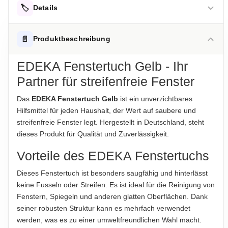
🏷️
Details
AUFBEWAHRUNGSHINWEIS
📄
Produktbeschreibung
Trocken lagern.
EDEKA Fenstertuch Gelb - Ihr
HERKUNFTSLAND
Partner für streifenfreie Fenster
Deutschland
Das
EDEKA Fenstertuch Gelb
ist ein unverzichtbares
ABTROPFGEWICHT
Hilfsmittel für jeden Haushalt, der Wert auf saubere und
1 Stück
streifenfreie Fenster legt. Hergestellt in Deutschland, steht
dieses Produkt für Qualität und Zuverlässigkeit.
NETTOFÜLLMENGE
50g
Vorteile des EDEKA Fenstertuchs
Dieses Fenstertuch ist besonders saugfähig und hinterlässt
Hinweis zur Haftung: Für die vorstehenden Angaben wird keine Haftung
keine Fusseln oder Streifen. Es ist ideal für die Reinigung von
übernommen. Bitte prüfen Sie die Angaben auf der jeweiligen
Produktverpackung; nur diese sind verbindlich.
Fenstern, Spiegeln und anderen glatten Oberflächen. Dank
seiner robusten Struktur kann es mehrfach verwendet
werden, was es zu einer umweltfreundlichen Wahl macht.