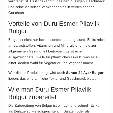
HINWEIS
verbreitet ist. Es ist bekannt für seinen nussigen Geschmack
Hinweis zur Haftung: Für die vorstehenden Angaben wird keine Haftung
Für die vorstehenden Angaben wird keine Haftung
und seine vielseitige Verwendbarkeit in verschiedenen
übernommen. Bitte prüfen Sie die Angaben auf der jeweiligen
übernommen...
Gerichten.
Produktverpackung; nur diese sind verbindlich.
Vorteile von Duru Esmer Pilavlik
ABTROPFGEWICHT
1 kg
Bulgur
NETTOFÜLLMENGE
Bulgur ist nicht nur lecker, sondern auch gesund. Es ist reich
1 kg
an Ballaststoffen, Vitaminen und Mineralstoffen, die zur
allgemeinen Gesundheit beitragen. Es ist eine
HERSTELLER
ausgezeichnete Quelle für pflanzliches Eiweiß, was es zu
Duru Bulgur Gıda San. ve Tic. A.Ş., Karaman Organize
einer idealen Wahl für Vegetarier und Veganer macht.
Sanayi Bölgesi, 70200 Karaman, Türkei
Wer dieses Produkt mag, wird auch
Suntat 24 Ayar Bulgur
lieben, das eine ähnliche Textur und Geschmack bietet.
Hinweis zur Haftung: Für die vorstehenden Angaben wird keine Haftung
übernommen. Bitte prüfen Sie die Angaben auf der jeweiligen
Wie man Duru Esmer Pilavlik
Produktverpackung; nur diese sind verbindlich.
Bulgur zubereitet
Die Zubereitung von Bulgur ist einfach und schnell. Es kann
als Beilage zu Fleischgerichten, in Salaten oder als