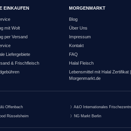
E EINKAUFEN
MORGENMARKT
ervice
Blog
ng mit Wolt
Über Uns
ng per Versand
Impressum
ervice
Kontakt
le Liefergebiete
FAQ
sand & Frischfleisch
Halal Fleisch
dgebühren
Lebensmittel mit Halal Zertifikat |
Morgenmarkt.de
lü Offenbach
A&O Internationales Frischezent
food Rüsselsheim
NG Markt Berlin