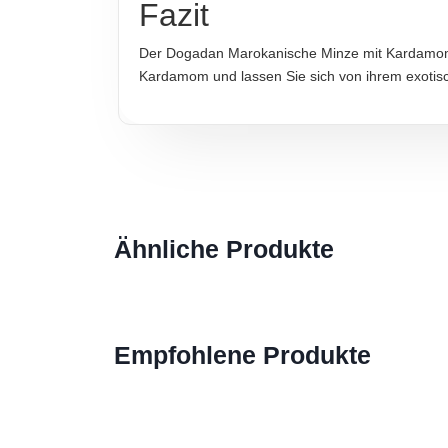
Fazit
Doğadan GmbH, Berliner Straße 123, 10115 Berl
Der Dogadan Marokanische Minze mit Kardamom T
Kardamom und lassen Sie sich von ihrem exotis
Hinweis zur Haftung: Für die vorstehenden Angaben wird keine H
Ähnliche Produkte
Empfohlene Produkte