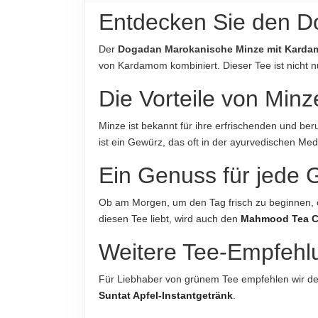
Entdecken Sie den 
AUFBEWAHRUNGSHINWEIS
Kühl und trocken lagern
Der
Dogadan Marokanische Minze mit Karda
von Kardamom kombiniert. Dieser Tee ist nicht n
HERKUNFTSLAND
Türkei
Die Vorteile von Mi
HINWEIS
Minze ist bekannt für ihre erfrischenden und b
Für die vorstehenden Angaben wird keine Haftung
ist ein Gewürz, das oft in der ayurvedischen M
verbindlich. Das Produktdesign kann von der Ab
Ein Genuss für jede 
ABTROPFGEWICHT
32g
Ob am Morgen, um den Tag frisch zu beginnen,
diesen Tee liebt, wird auch den
Mahmood Tea C
NETTOFÜLLMENGE
32g
Weitere Tee-Empfehl
HERSTELLER
Für Liebhaber von grünem Tee empfehlen wir d
Doğadan Gıda Ürünleri Sanayi ve Pazarlama A.Ş.
Suntat Apfel-Instantgetränk
.
IMPORTEUR