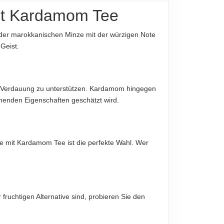
it Kardamom Tee
e der marokkanischen Minze mit der würzigen Note
Geist.
die Verdauung zu unterstützen. Kardamom hingegen
iligen Produktverpackung, nur diese sind
mmenden Eigenschaften geschätzt wird.
 mit Kardamom Tee ist die perfekte Wahl. Wer
fruchtigen Alternative sind, probieren Sie den
ei