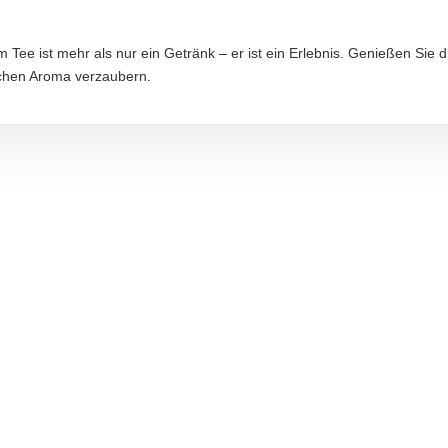
in, Deutschland
ee ist mehr als nur ein Getränk – er ist ein Erlebnis. Genießen Sie
chen Aroma verzaubern.
aftung übernommen. Bitte prüfen Sie die Angaben auf der jeweiligen Produktverpackung; nur 