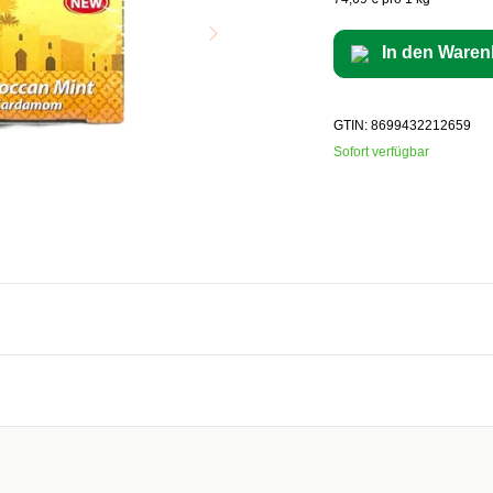
In den Waren
GTIN: 8699432212659
Sofort verfügbar
aftung übernommen. Bitte prüfen Sie die Angaben auf der jeweiligen Produktverpackung; nur 