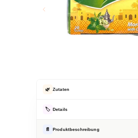
🌿
Zutaten
Grüner Tee, marokkanische Minze, Kardamom
🏷️
Details
Hinweis zur Haftung: Für die vorstehenden Angaben wird keine H
ALLERGENHINWEISE
📄
Produktbeschreibung
Keine Allergene enthalten