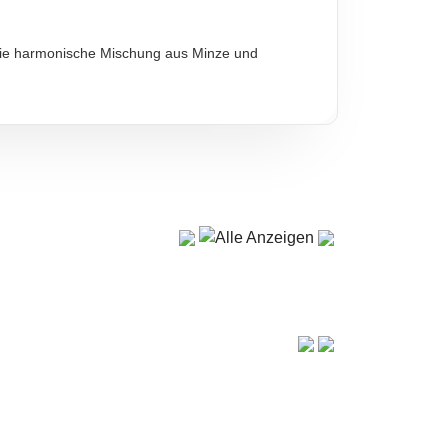
 die harmonische Mischung aus Minze und
diese sind verbindlich.