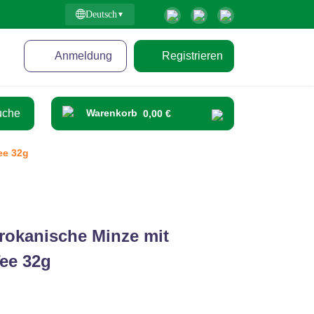
Deutsch
Anmeldung
Registrieren
Warenkorb
0,00 €
ee 32g
okanische Minze mit
ee 32g