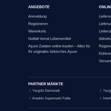
ANGEBOTE
ONLIN
Anmeldung
Liefers
Registrieren
Lieferu
Warenkorb
Lieferu
Notfall-Vorrat Lebensmittel
Abhols
Aşure Zutaten online kaufen – Alles für
Regiona
Ihr originales türkisches Aşure
Kühlver
Versan
PARTNER MÄRKTE
Yazgülü Darmstadt
Yazgü
Anadolu Supermarkt Fulda
Inter