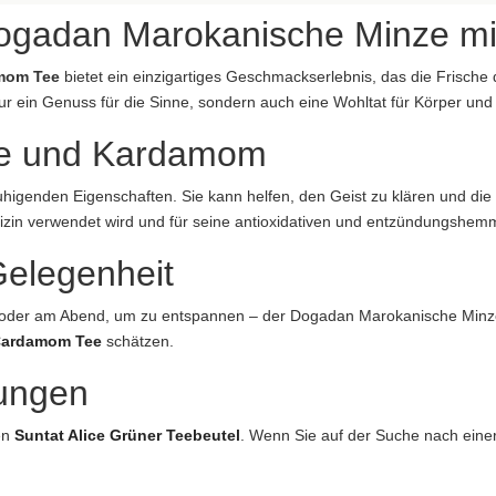
Dogadan Marokanische Minze m
mom Tee
bietet ein einzigartiges Geschmackserlebnis, das die Frisch
ur ein Genuss für die Sinne, sondern auch eine Wohltat für Körper und 
nze und Kardamom
eruhigenden Eigenschaften. Sie kann helfen, den Geist zu klären und 
 übernommen. Bitte prüfen Sie im Einzelfall die Angaben auf der jewe
edizin verwendet wird und für seine antioxidativen und entzündungshe
bildung abweichen.
Gelegenheit
 oder am Abend, um zu entspannen – der Dogadan Marokanische Minze
ardamom Tee
schätzen.
ungen
en
Suntat Alice Grüner Teebeutel
. Wenn Sie auf der Suche nach einer 
, Çamlıca Mah. Anadolu Cad. No: 26, 34782 Ümraniye, İstanbul, Türk