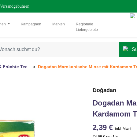
Versandgebühren
rien
Kampagnen
Marken
Regionale
Liefergebiete
& Früchte Tee
Dogadan Marokanische Minze mit Kardamom T
Doğadan
Dogadan Mar
Kardamom T
2,39 €
inkl. Mwst.
74,69 € pro 1 kg