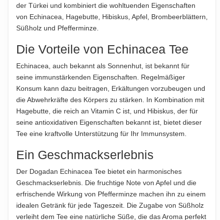
der Türkei und kombiniert die wohltuenden Eigenschaften
Für die vorstehenden Angaben wird keine Haftung
von Echinacea, Hagebutte, Hibiskus, Apfel, Brombeerblättern,
übernommen...
Süßholz und Pfefferminze.
ABTROPFGEWICHT
Die Vorteile von Echinacea Tee
40g
Echinacea, auch bekannt als Sonnenhut, ist bekannt für
NETTOFÜLLMENGE
seine immunstärkenden Eigenschaften. Regelmäßiger
40g
Konsum kann dazu beitragen, Erkältungen vorzubeugen und
die Abwehrkräfte des Körpers zu stärken. In Kombination mit
HERSTELLER
Hagebutte, die reich an Vitamin C ist, und Hibiskus, der für
Doğadan Gıda Ürünleri Sanayi ve Pazarlama A.Ş., Mustafa
seine antioxidativen Eigenschaften bekannt ist, bietet dieser
Kemal Mah. Dumlupınar Blv. No: 266, 06510 Çankaya,
Tee eine kraftvolle Unterstützung für Ihr Immunsystem.
Ankara, Türkei
Ein Geschmackserlebnis
IMPORTEUR
Oriental Merchant Europe GmbH, Am Sandtorkai 70, 20457
Der Dogadan Echinacea Tee bietet ein harmonisches
Geschmackserlebnis. Die fruchtige Note von Apfel und die
Hamburg, Deutschland
erfrischende Wirkung von Pfefferminze machen ihn zu einem
idealen Getränk für jede Tageszeit. Die Zugabe von Süßholz
Hinweis zur Haftung: Für die vorstehenden Angaben wird keine Haftung
verleiht dem Tee eine natürliche Süße, die das Aroma perfekt
übernommen. Bitte prüfen Sie die Angaben auf der jeweiligen