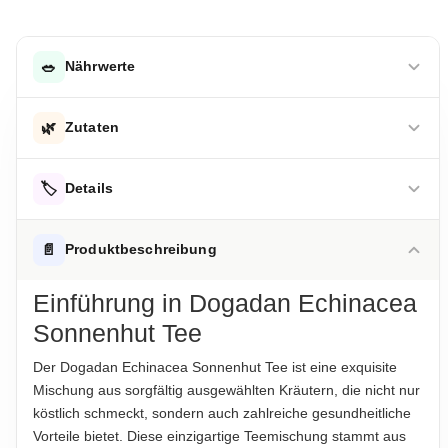
🥗
Nährwerte
DURCHSCHNITTLICHE NÄHRWERTE PRO 100 G
🌿
Zutaten
Energie
4 kJ
Echinacea, Hagebutte, Hibiskus, Apfel, Brombeerblätter,
Energie
🏷️
1 kcal
Details
Süßholz, Pfefferminze
Kohlenhydrate
0.2 g
ALLERGENHINWEISE
Hinweis zur Haftung: Für die vorstehenden Angaben wird keine Haftung
📄
Produktbeschreibung
Eiweiß
0.1 g
übernommen. Bitte prüfen Sie die Angaben auf der jeweiligen
Keine Allergene enthalten
Produktverpackung; nur diese sind verbindlich.
Einführung in Dogadan Echinacea
AUFBEWAHRUNGSHINWEIS
Hinweis zur Haftung: Für die vorstehenden Angaben wird keine Haftung
Sonnenhut Tee
übernommen. Bitte prüfen Sie die Angaben auf der jeweiligen
Kühl und trocken lagern.
Produktverpackung; nur diese sind verbindlich.
Der Dogadan Echinacea Sonnenhut Tee ist eine exquisite
HERKUNFTSLAND
Mischung aus sorgfältig ausgewählten Kräutern, die nicht nur
Türkei
köstlich schmeckt, sondern auch zahlreiche gesundheitliche
Vorteile bietet. Diese einzigartige Teemischung stammt aus
HINWEIS