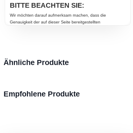
BITTE BEACHTEN SIE:
Wir möchten darauf aufmerksam machen, dass die
Genauigkeit der auf dieser Seite bereitgestellten
Informationen nicht garantiert werden kann. Für die
aktuellsten Angaben sollten Sie stets die Informationen auf
der Produktverpackung heranziehen. Trotz größter Sorgfalt
bei der Bereitstellung korrekter Produktinformationen können
sich beispielsweise Zusammensetzungen von Lebensmitteln
Ähnliche Produkte
ändern. Dadurch können Angaben zu Zutaten, Nährwerten
und Allergenen von den hier aufgeführten Informationen
abweichen. Bitte lesen Sie vor dem Verzehr stets die
Angaben auf der Produktverpackung. Wir empfehlen, sich
nicht ausschließlich auf die Informationen auf unserer
Empfohlene Produkte
Website zu verlassen. Auch das aktuelle Aussehen des
Produkts kann von den hier gezeigten Bildern abweichen.