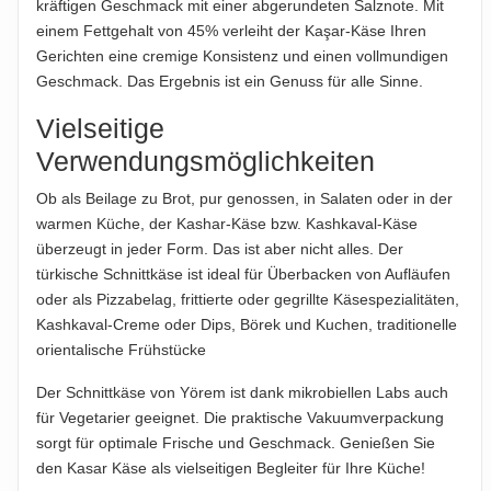
kräftigen Geschmack mit einer abgerundeten Salznote. Mit
einem Fettgehalt von 45% verleiht der Kaşar-Käse Ihren
ABTROPFGEWICHT
Gerichten eine cremige Konsistenz und einen vollmundigen
400g
Geschmack. Das Ergebnis ist ein Genuss für alle Sinne.
NETTOFÜLLMENGE
Vielseitige
450g
Verwendungsmöglichkeiten
HERSTELLER
Ob als Beilage zu Brot, pur genossen, in Salaten oder in der
Yörem Gıda Sanayi ve Ticaret A.Ş.
warmen Küche, der Kashar-Käse bzw. Kashkaval-Käse
IMPORTEUR
überzeugt in jeder Form. Das ist aber nicht alles. Der
Yörem GmbH
türkische Schnittkäse ist ideal für Überbacken von Aufläufen
oder als Pizzabelag, frittierte oder gegrillte Käsespezialitäten,
Kashkaval-Creme oder Dips, Börek und Kuchen, traditionelle
Hinweis zur Haftung: Für die vorstehenden Angaben wird keine Haftung
orientalische Frühstücke
übernommen. Bitte prüfen Sie die Angaben auf der jeweiligen
Produktverpackung; nur diese sind verbindlich.
Der Schnittkäse von Yörem ist dank mikrobiellen Labs auch
für Vegetarier geeignet. Die praktische Vakuumverpackung
sorgt für optimale Frische und Geschmack. Genießen Sie
den Kasar Käse als vielseitigen Begleiter für Ihre Küche!