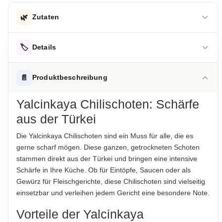
🌿
Zutaten
Scharfe Chilischoten / Getrocknete Schoten
🏷️
Details
Hinweis zur Haftung: Für die vorstehenden Angaben wird keine Haftung
übernommen. Bitte prüfen Sie die Angaben auf der jeweiligen
ALLERGENHINWEISE
📄
Produktbeschreibung
Produktverpackung; nur diese sind verbindlich.
Keine Allergene enthalten
Yalcinkaya Chilischoten: Schärfe
AUFBEWAHRUNGSHINWEIS
aus der Türkei
Kühl und trocken lagern.
Die Yalcinkaya Chilischoten sind ein Muss für alle, die es
HERKUNFTSLAND
gerne scharf mögen. Diese ganzen, getrockneten Schoten
Türkei
stammen direkt aus der Türkei und bringen eine intensive
Schärfe in Ihre Küche. Ob für Eintöpfe, Saucen oder als
HINWEIS
Gewürz für Fleischgerichte, diese Chilischoten sind vielseitig
Für die vorstehenden Angaben wird keine Haftung
einsetzbar und verleihen jedem Gericht eine besondere Note.
übernommen. Bitte prüfen Sie im Einzelfall die Angaben auf
der jeweiligen Produktverpackung, nur diese sind verbindlich.
Vorteile der Yalcinkaya
Das Produktdesign kann von der Abbildung abweichen.