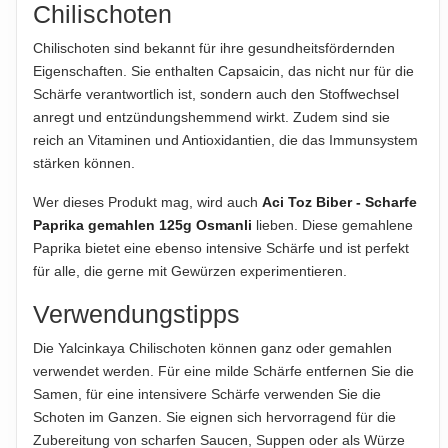
Chilischoten
ABTROPFGEWICHT
Chilischoten sind bekannt für ihre gesundheitsfördernden
60g
Eigenschaften. Sie enthalten Capsaicin, das nicht nur für die
Schärfe verantwortlich ist, sondern auch den Stoffwechsel
NETTOFÜLLMENGE
anregt und entzündungshemmend wirkt. Zudem sind sie
70g
reich an Vitaminen und Antioxidantien, die das Immunsystem
stärken können.
Hinweis zur Haftung: Für die vorstehenden Angaben wird keine Haftung
übernommen. Bitte prüfen Sie die Angaben auf der jeweiligen
Wer dieses Produkt mag, wird auch
Aci Toz Biber - Scharfe
Produktverpackung; nur diese sind verbindlich.
Paprika gemahlen 125g Osmanli
lieben. Diese gemahlene
Paprika bietet eine ebenso intensive Schärfe und ist perfekt
für alle, die gerne mit Gewürzen experimentieren.
Verwendungstipps
Die Yalcinkaya Chilischoten können ganz oder gemahlen
verwendet werden. Für eine milde Schärfe entfernen Sie die
Samen, für eine intensivere Schärfe verwenden Sie die
Schoten im Ganzen. Sie eignen sich hervorragend für die
Zubereitung von scharfen Saucen, Suppen oder als Würze