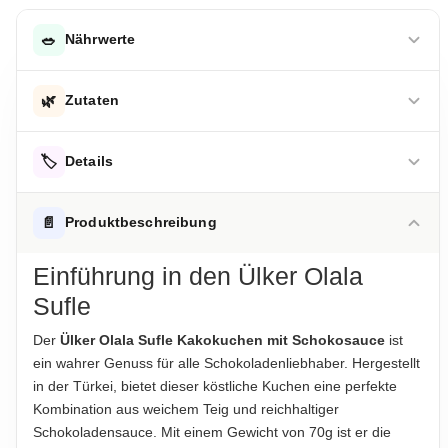
🥗
Nährwerte
DURCHSCHNITTLICHE NÄHRWERTE PRO 100 G
🌿
Zutaten
Energie
1674 kJ
Zucker, Weizenmehl, Pflanzenöl, Kakaopulver,
Energie
🏷️
400 kcal
Details
Schokoladensauce, Emulgator (Lecithine), Backtriebmittel
(Natriumcarbonate), Salz, Aroma
Fett
22 g
ALLERGENHINWEISE
📄
Produktbeschreibung
-davon gesättigte Fettsäuren
10 g
Enthält Gluten, Milch
Hinweis zur Haftung: Für die vorstehenden Angaben wird keine Haftung
übernommen. Bitte prüfen Sie die Angaben auf der jeweiligen
Einführung in den Ülker Olala
Kohlenhydrate
47 g
Produktverpackung; nur diese sind verbindlich.
AUFBEWAHRUNGSHINWEIS
Sufle
Kühl und trocken lagern.
-davon Zucker
33 g
Der
Ülker Olala Sufle Kakokuchen mit Schokosauce
ist
Eiweiß
3.4 g
HERKUNFTSLAND
ein wahrer Genuss für alle Schokoladenliebhaber. Hergestellt
Türkei
Salz
0,77 g
in der Türkei, bietet dieser köstliche Kuchen eine perfekte
Kombination aus weichem Teig und reichhaltiger
HINWEIS
Schokoladensauce. Mit einem Gewicht von 70g ist er die
Hinweis zur Haftung: Für die vorstehenden Angaben wird keine Haftung
Für die vorstehenden Angaben wird keine Haftung