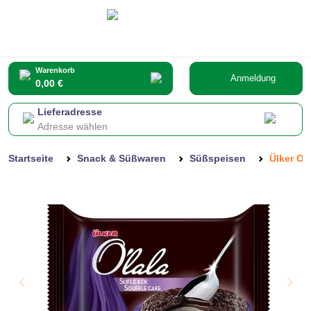
Warenkorb
Anmeldung
0,00 €
Lieferadresse
Adresse wählen
Startseite
Snack & Süßwaren
Süßspeisen
Ülker Ol