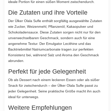
übernommen. Bitte prüfen Sie die Angaben auf der jeweiligen
ideale Portion für einen süßen Moment zwischendurch.
übernommen...
Produktverpackung; nur diese sind verbindlich.
Die Zutaten und ihre Vorteile
ABTROPFGEWICHT
70g
Der Ülker Olala Sufle enthält sorgfältig ausgewählte Zutaten
wie Zucker, Weizenmehl, Pflanzenöl, Kakaopulver und
NETTOFÜLLMENGE
Schokoladensauce. Diese Zutaten sorgen nicht nur für den
70g
unverwechselbaren Geschmack, sondern auch für eine
angenehme Textur. Der Emulgator Lecithine und das
HERSTELLER
Backtriebmittel Natriumcarbonate tragen zur perfekten
Ülker Bisküvi Sanayi A.Ş., Kısıklı Mahallesi, Ferah Caddesi,
Konsistenz bei, während Salz und Aroma den Geschmack
No:1, 34692 Üsküdar, İstanbul, Türkei
abrunden.
IMPORTEUR
Perfekt für jede Gelegenheit
Ulker Deutschland GmbH, Hans-Böckler-Straße 3, 40764
Langenfeld, Deutschland
Ob als Dessert nach einem leckeren Essen oder als süßer
Snack für zwischendurch – der Ülker Olala Sufle passt zu
jeder Gelegenheit. Seine praktische Größe macht ihn auch
Hinweis zur Haftung: Für die vorstehenden Angaben wird keine Haftung
ideal für unterwegs.
übernommen. Bitte prüfen Sie die Angaben auf der jeweiligen
Produktverpackung; nur diese sind verbindlich.
Weitere Empfehlungen