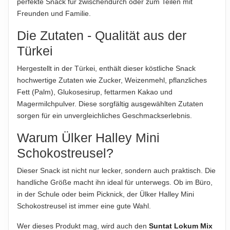
Für die vorstehenden Angaben wird keine Haftung
perfekte Snack für zwischendurch oder zum Teilen mit
übernommen. Bitte prüfen Sie die Angaben auf der jeweiligen
übernommen...
Freunden und Familie.
Produktverpackung; nur diese sind verbindlich.
Die Zutaten - Qualität aus der
ABTROPFGEWICHT
77g
Türkei
NETTOFÜLLMENGE
Hergestellt in der Türkei, enthält dieser köstliche Snack
77 g
hochwertige Zutaten wie Zucker, Weizenmehl, pflanzliches
Fett (Palm), Glukosesirup, fettarmen Kakao und
HERSTELLER
Magermilchpulver. Diese sorgfältig ausgewählten Zutaten
Ülker Bisküvi Sanayi A.Ş.
sorgen für ein unvergleichliches Geschmackserlebnis.
Warum Ülker Halley Mini
Hinweis zur Haftung: Für die vorstehenden Angaben wird keine Haftung
Schokostreusel?
übernommen. Bitte prüfen Sie die Angaben auf der jeweiligen
Produktverpackung; nur diese sind verbindlich.
Dieser Snack ist nicht nur lecker, sondern auch praktisch. Die
handliche Größe macht ihn ideal für unterwegs. Ob im Büro,
in der Schule oder beim Picknick, der Ülker Halley Mini
Schokostreusel ist immer eine gute Wahl.
Wer dieses Produkt mag, wird auch den
Suntat Lokum Mix