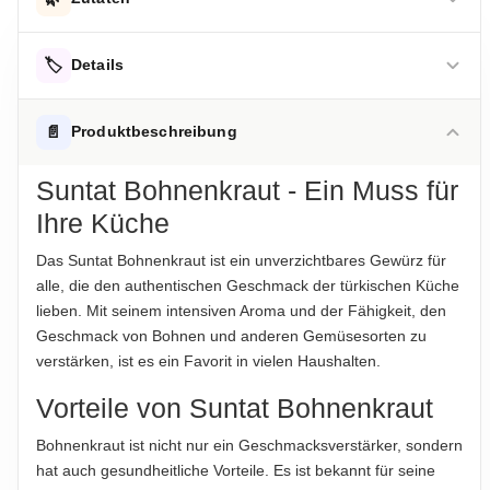
Bohnenkraut
🏷️
Details
Hinweis zur Haftung: Für die vorstehenden Angaben wird keine Haftung
übernommen. Bitte prüfen Sie die Angaben auf der jeweiligen
AUFBEWAHRUNGSHINWEIS
📄
Produktbeschreibung
Produktverpackung; nur diese sind verbindlich.
Kühl und trocken lagern.
Suntat Bohnenkraut - Ein Muss für
HERKUNFTSLAND
Ihre Küche
Türkei
Das Suntat Bohnenkraut ist ein unverzichtbares Gewürz für
HINWEIS
alle, die den authentischen Geschmack der türkischen Küche
Für die vorstehenden Angaben wird keine Haftung
lieben. Mit seinem intensiven Aroma und der Fähigkeit, den
übernommen. Bitte prüfen Sie im Einzelfall die Angaben auf
Geschmack von Bohnen und anderen Gemüsesorten zu
der jeweiligen Produktverpackung, nur diese sind verbindlich.
verstärken, ist es ein Favorit in vielen Haushalten.
Das Produktdesign kann von der Abbildung abweichen.
Vorteile von Suntat Bohnenkraut
ABTROPFGEWICHT
Bohnenkraut ist nicht nur ein Geschmacksverstärker, sondern
35g
hat auch gesundheitliche Vorteile. Es ist bekannt für seine
NETTOFÜLLMENGE