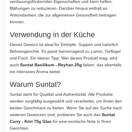
verdauungsfördernden Eigenschaften und kann helfen,
35g
Blähungen zu reduzieren. Darüber hinaus enthält es
Antioxidantien, die zur allgemeinen Gesundheit beitragen
HERSTELLER
können.
Suntat Gıda Sanayi ve Ticaret A.Ş.
Verwendung in der Küche
Hinweis zur Haftung: Für die vorstehenden Angaben wird keine Haftung
Dieses Gewürz ist ideal für Eintöpfe, Suppen und natürlich
übernommen. Bitte prüfen Sie die Angaben auf der jeweiligen
Bohnengerichte. Es passt hervorragend zu Lamm, Geflügel
Produktverpackung; nur diese sind verbindlich.
und Fisch. Ein kleiner Tipp: Wer dieses Produkt mag, wird
auch
Suntat Basilikum - Reyhan 25g
lieben, das ebenfalls
ein intensives Aroma bietet.
Warum Suntat?
Suntat steht für Qualität und Authentizität. Alle Produkte
werden sorgfältig ausgewählt und verarbeitet, um Ihnen den
besten Geschmack zu bieten. Wenn Sie auf der Suche nach
weiteren Gewürzen sind, probieren Sie auch das
Suntat
Curry - Köri 75g Glas
für eine exotische Note in Ihren
Gerichten.