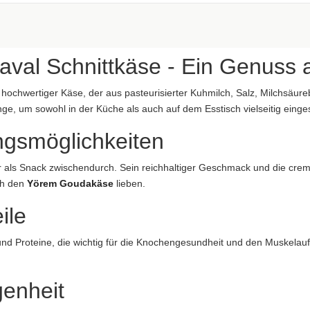
aftung übernommen. Bitte prüfen Sie die Angaben auf der jeweiligen Produktverpackung; nur 
aval Schnittkäse - Ein Genuss 
 hochwertiger Käse, der aus pasteurisierter Kuhmilch, Salz, Milchsäureb
e, um sowohl in der Küche als auch auf dem Esstisch vielseitig einge
ngsmöglichkeiten
aftung übernommen. Bitte prüfen Sie die Angaben auf der jeweiligen Produktverpackung; nur 
er als Snack zwischendurch. Sein reichhaltiger Geschmack und die cre
ung übernommen...
ch den
Yörem Goudakäse
lieben.
ile
und Proteine, die wichtig für die Knochengesundheit und den Muskelauf
genheit