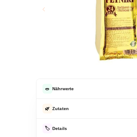
🥗
Nährwerte
DURCHSCHNITTLICHE NÄHRWERTE PRO 100 G
🌿
Zutaten
Energie
Pasteurisierte Kuhmilch, Salz, Milchsäurebakteri
Energie
🏷️
Details