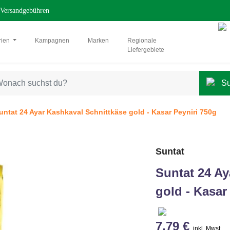
Versandgebühren
rien
Kampagnen
Marken
Regionale
Liefergebiete
untat 24 Ayar Kashkaval Schnittkäse gold - Kasar Peyniri 750g
Suntat
Suntat 24 Ay
gold - Kasar
7,79 €
inkl. Mwst.