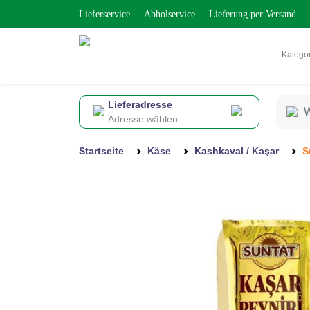
Lieferservice
Abholservice
Lieferung per Versand
Katego
Lieferadresse
Adresse wählen
Startseite
Käse
Kashkaval / Kaşar
S