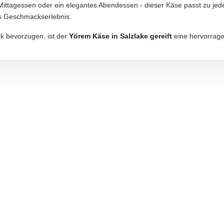
 Mittagessen oder ein elegantes Abendessen - dieser Käse passt zu je
s Geschmackserlebnis.
aftung übernommen. Bitte prüfen Sie die Angaben auf der jeweiligen Produktverpackung; nur 
k bevorzugen, ist der
Yörem Käse in Salzlake gereift
eine hervorrag