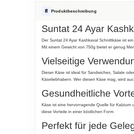
Fett
Hinweis zur Haftung: Für die vorstehenden Angaben wird keine H
ALLERGENHINWEISE
📄
Produktbeschreibung
-davon gesättigte Fettsäuren
Enthält Milch
Kohlenhydrate
Suntat 24 Ayar Kashk
AUFBEWAHRUNGSHINWEIS
-davon Zucker
Kühl und trocken lagern
Der Suntat 24 Ayar Kashkaval Schnittkäse ist ein
Eiweiß
Mit einem Gewicht von 750g bietet er genug Meng
HERKUNFTSLAND
Türkei
Salz
Vielseitige Verwendu
HINWEIS
Hinweis zur Haftung: Für die vorstehenden Angaben wird keine H
Dieser Käse ist ideal für Sandwiches, Salate od
Für die vorstehenden Angaben wird keine Haft
Käseliebhabern. Wer diesen Käse mag, wird au
ABTROPFGEWICHT
Gesundheitliche Vorte
750g
Käse ist eine hervorragende Quelle für Kalzium 
NETTOFÜLLMENGE
diese Vorteile in einer köstlichen Form.
750g
Perfekt für jede Gele
HERSTELLER
Suntat GmbH