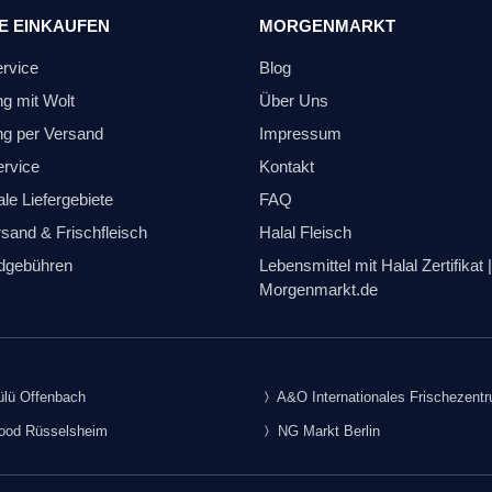
E EINKAUFEN
MORGENMARKT
ervice
Blog
ng mit Wolt
Über Uns
ng per Versand
Impressum
ervice
Kontakt
le Liefergebiete
FAQ
sand & Frischfleisch
Halal Fleisch
dgebühren
Lebensmittel mit Halal Zertifikat |
Morgenmarkt.de
lü Offenbach
A&O Internationales Frischezent
food Rüsselsheim
NG Markt Berlin