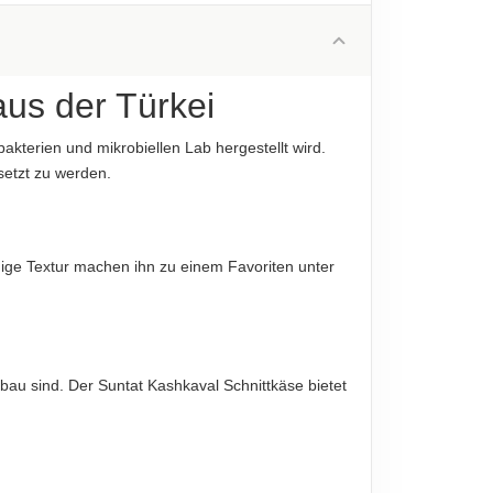
26 g
diese sind verbindlich.
17 g
0.7 g
aus der Türkei
0.7 g
akterien und mikrobiellen Lab hergestellt wird.
24 g
setzt zu werden.
1.6 g
diese sind verbindlich.
mige Textur machen ihn zu einem Favoriten unter
bau sind. Der Suntat Kashkaval Schnittkäse bietet