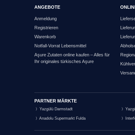
ANGEBOTE
ONLIN
Anmeldung
Liefers
Registrieren
Lieferu
Warenkorb
Lieferu
Notfall-Vorrat Lebensmittel
Abhols
Aşure Zutaten online kaufen – Alles für
Regiona
Ihr originales türkisches Aşure
Kühlver
Versan
PARTNER MÄRKTE
Yazgülü Darmstadt
Yazgü
Anadolu Supermarkt Fulda
Inter