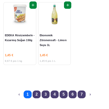
+
+
EDEKA Röstzwiebeln -
Ekonomik
Kızarmış Soğan 150g
Zitronensaft - Limon
Suyu 1L
1,45 €
1,45 €
9,67 € pro 1 kg
1,45 € pro 1 L
‹
1
2
3
4
5
6
7
›