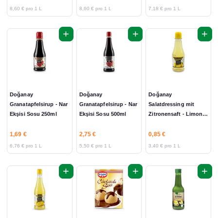
8,60 € pro 1 L
8,60 € pro 1 L
7,18 € pro 1 L
+
+
+
Doğanay
Doğanay
Doğanay
Granatapfelsirup - Nar
Granatapfelsirup - Nar
Salatdressing mit
Ekşisi Sosu 250ml
Ekşisi Sosu 500ml
Zitronensaft - Limon
Sosu 250ml
1,69 €
2,75 €
0,85 €
6,76 € pro 1 L
5,50 € pro 1 L
3,40 € pro 1 L
+
+
+