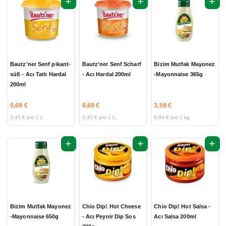
+
+
+
Bautz'ner Senf pikant-
Bautz'ner Senf Scharf
Bizim Mutfak Mayonez
süß - Acı Tatlı Hardal
- Acı Hardal 200ml
-Mayonnaise 365g
200ml
0,69 €
0,69 €
3,59 €
3,45 € pro 1 L
3,45 € pro 1 L
9,84 € pro 1 kg
+
+
+
Bizim Mutfak Mayonez
Chio Dip! Hot Cheese
Chio Dip! Hot Salsa -
-Mayonnaise 650g
- Acı Peynir Dip Sos
Acı Salsa 200ml