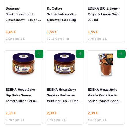
Doğanay
Dr. Oetker
EDEKA BIO Zitrone -
Salatdressing mit
Schokoladensoße -
Organik Limon Suyu
Zitronensaft - Limon
Çikolatalı Sos 128g
200 ml
Sosu 500ml
1,45 €
1,55 €
1,55 €
2,90 € pro 1 L
12,11 € pro 1 kg
7,75 € pro 1 L
+
+
+
EDEKA Herzstücke
EDEKA Herzstücke
EDEKA Herzstücke
Dip Salsa Sunny
Smokey Barbecue
Viva la Pasta Pasta-
Tomato Milde Salsa
Würziger Dip - Füme
Sauce Tomate-Sahne
245ml
Barbekü Baharatlı Dip
mit Paprika - Domates
245ml
Kremalı Biberli
2,39 €
2,39 €
2,39 €
Makarna Sosu
9,76 € pro 1 L
9,76 € pro 1 L
6,37 € pro 1 L
375ml/400g