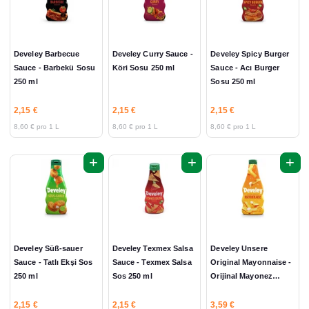
Develey Barbecue
Develey Curry Sauce -
Develey Spicy Burger
Sauce - Barbekü Sosu
Köri Sosu 250 ml
Sauce - Acı Burger
250 ml
Sosu 250 ml
2,15 €
2,15 €
2,15 €
8,60 € pro 1 L
8,60 € pro 1 L
8,60 € pro 1 L
+
+
+
Develey Süß-sauer
Develey Texmex Salsa
Develey Unsere
Sauce - Tatlı Ekşi Sos
Sauce - Texmex Salsa
Original Mayonnaise -
250 ml
Sos 250 ml
Orijinal Mayonez
500ml
2,15 €
2,15 €
3,59 €