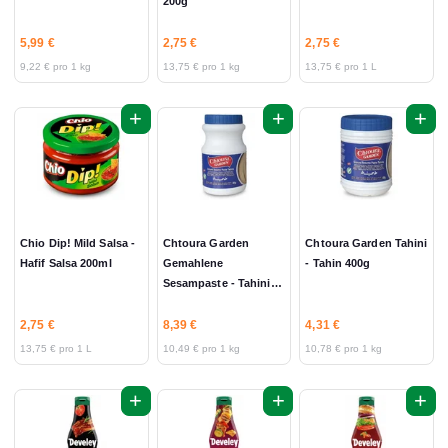
200g
5,99 €
2,75 €
2,75 €
9,22 € pro 1 kg
13,75 € pro 1 kg
13,75 € pro 1 L
+
+
+
Chio Dip! Mild Salsa -
Chtoura Garden
Chtoura Garden Tahini
Hafif Salsa 200ml
Gemahlene
- Tahin 400g
Sesampaste - Tahini
800g
2,75 €
8,39 €
4,31 €
13,75 € pro 1 L
10,49 € pro 1 kg
10,78 € pro 1 kg
+
+
+