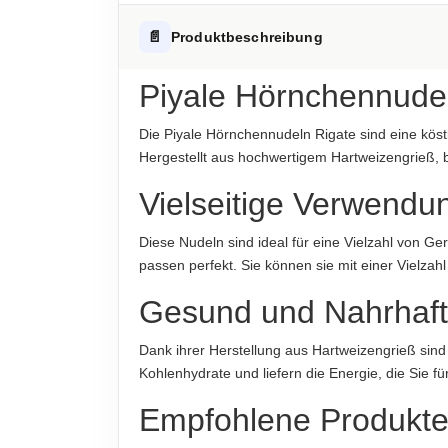
Fett
Hinweis zur Haftung: Für die vorstehenden Angaben wird keine H
ALLERGENHINWEISE
📄
Produktbeschreibung
-davon gesättigte Fettsäuren
Enthält Gluten
Kohlenhydrate
Piyale Hörnchennudel
AUFBEWAHRUNGSHINWEIS
-davon Zucker
Kühl und trocken lagern
Die Piyale Hörnchennudeln Rigate sind eine köst
Eiweiß
Hergestellt aus hochwertigem Hartweizengrieß, 
HERKUNFTSLAND
Türkei
Salz
Vielseitige Verwendu
HINWEIS
Hinweis zur Haftung: Für die vorstehenden Angaben wird keine H
Diese Nudeln sind ideal für eine Vielzahl von Ge
Für die vorstehenden Angaben wird keine Haft
passen perfekt. Sie können sie mit einer Vielza
ABTROPFGEWICHT
Gesund und Nahrhaft
500g
Dank ihrer Herstellung aus Hartweizengrieß sind
NETTOFÜLLMENGE
Kohlenhydrate und liefern die Energie, die Sie f
500g
Empfohlene Produkt
HERSTELLER
Piyale Makarna