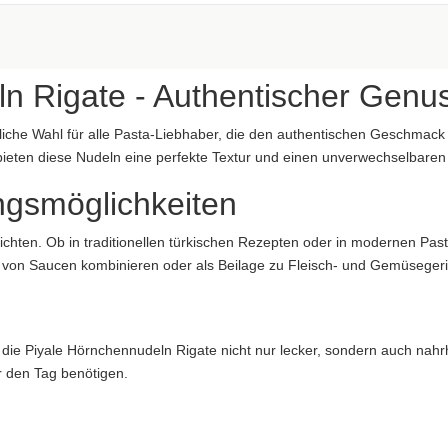
aftung übernommen. Bitte prüfen Sie die Angaben auf der jeweiligen Produktverpackung; nur 
n Rigate - Authentischer Genus
liche Wahl für alle Pasta-Liebhaber, die den authentischen Geschmack
bieten diese Nudeln eine perfekte Textur und einen unverwechselbaren
ngsmöglichkeiten
aftung übernommen. Bitte prüfen Sie die Angaben auf der jeweiligen Produktverpackung; nur 
richten. Ob in traditionellen türkischen Rezepten oder in modernen Pa
ung übernommen...
hl von Saucen kombinieren oder als Beilage zu Fleisch- und Gemüsegeri
 die Piyale Hörnchennudeln Rigate nicht nur lecker, sondern auch nahrh
ür den Tag benötigen.
e