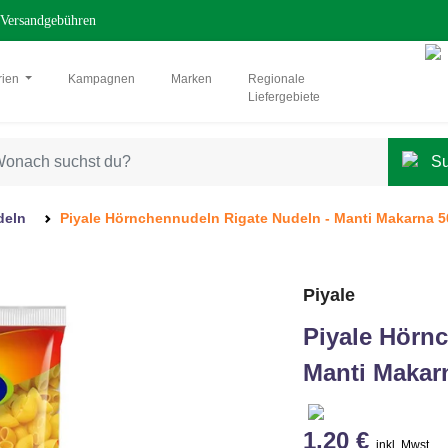
Versandgebühren
rien
Kampagnen
Marken
Regionale
Liefergebiete
deln
Piyale Hörnchennudeln Rigate Nudeln - Manti Makarna 
Piyale
Piyale Hörn
Manti Makar
1,20 €
inkl. Mwst.