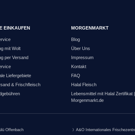
E EINKAUFEN
MORGENMARKT
ervice
Blog
ng mit Wolt
Über Uns
ng per Versand
Impressum
ervice
Kontakt
le Liefergebiete
FAQ
sand & Frischfleisch
Halal Fleisch
dgebühren
Lebensmittel mit Halal Zertifikat |
Morgenmarkt.de
lü Offenbach
A&O Internationales Frischezent