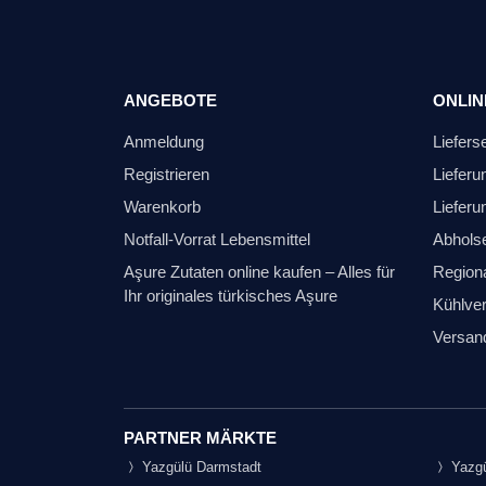
ANGEBOTE
ONLIN
Anmeldung
Liefers
Registrieren
Lieferu
Warenkorb
Lieferu
Notfall-Vorrat Lebensmittel
Abhols
Aşure Zutaten online kaufen – Alles für
Regiona
Ihr originales türkisches Aşure
Kühlver
Versan
PARTNER MÄRKTE
Yazgülü Darmstadt
Yazgü