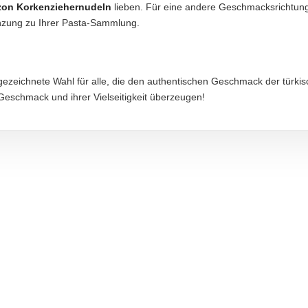
ezon Korkenziehernudeln
lieben. Für eine andere Geschmacksrichtun
nzung zu Ihrer Pasta-Sammlung.
aftung übernommen. Bitte prüfen Sie die Angaben auf der jeweiligen Produktverpackung; nur 
gezeichnete Wahl für alle, die den authentischen Geschmack der türki
 Geschmack und ihrer Vielseitigkeit überzeugen!