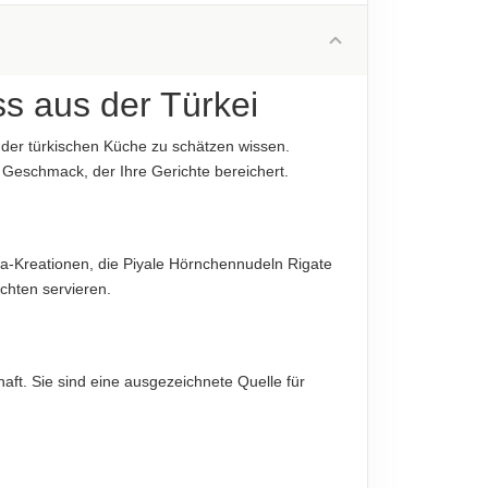
1 g
diese sind verbindlich.
0.5 g
76 g
s aus der Türkei
3 g
 der türkischen Küche zu schätzen wissen.
11.5 g
 Geschmack, der Ihre Gerichte bereichert.
0,01 g
diese sind verbindlich.
sta-Kreationen, die Piyale Hörnchennudeln Rigate
chten servieren.
aft. Sie sind eine ausgezeichnete Quelle für