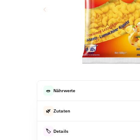
🥗
Nährwerte
DURCHSCHNITTLICHE NÄHRWERTE PRO 100 G
🌿
Zutaten
Energie
Hartweizengrieß
Energie
🏷️
Details