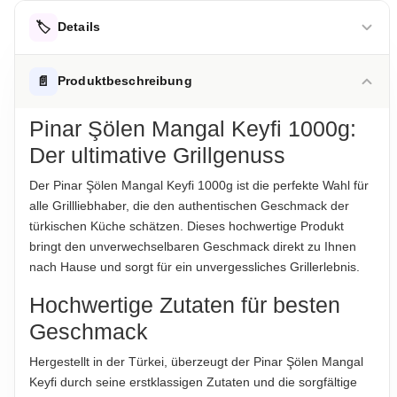
🏷️
Details
AUFBEWAHRUNGSHINWEIS
📄
Produktbeschreibung
Kühl und trocken lagern.
Pinar Şölen Mangal Keyfi 1000g:
HERKUNFTSLAND
Der ultimative Grillgenuss
Türkei
Der Pinar Şölen Mangal Keyfi 1000g ist die perfekte Wahl für
HINWEIS
alle Grillliebhaber, die den authentischen Geschmack der
Für die vorstehenden Angaben wird keine Haftung
türkischen Küche schätzen. Dieses hochwertige Produkt
übernommen. Bitte prüfen Sie im Einzelfall die Angaben auf
bringt den unverwechselbaren Geschmack direkt zu Ihnen
der jeweiligen Produktverpackung, nur diese sind verbindlich.
nach Hause und sorgt für ein unvergessliches Grillerlebnis.
Das Produktdesign kann von der Abbildung abweichen.
Hochwertige Zutaten für besten
ABTROPFGEWICHT
Geschmack
1000g
Hergestellt in der Türkei, überzeugt der Pinar Şölen Mangal
NETTOFÜLLMENGE
Keyfi durch seine erstklassigen Zutaten und die sorgfältige
1000g