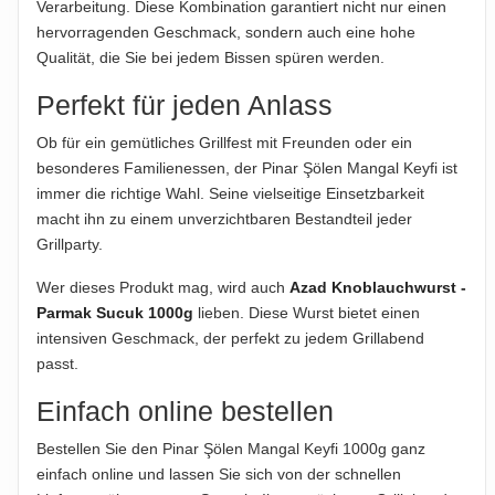
Verarbeitung. Diese Kombination garantiert nicht nur einen
hervorragenden Geschmack, sondern auch eine hohe
HERSTELLER
Qualität, die Sie bei jedem Bissen spüren werden.
Pınar Et ve Un Sanayi A.Ş., Kemalpaşa Caddesi No:317,
35060 Pınarbaşı, İzmir, Türkei
Perfekt für jeden Anlass
Ob für ein gemütliches Grillfest mit Freunden oder ein
Hinweis zur Haftung: Für die vorstehenden Angaben wird keine Haftung
besonderes Familienessen, der Pinar Şölen Mangal Keyfi ist
übernommen. Bitte prüfen Sie die Angaben auf der jeweiligen
immer die richtige Wahl. Seine vielseitige Einsetzbarkeit
Produktverpackung; nur diese sind verbindlich.
macht ihn zu einem unverzichtbaren Bestandteil jeder
Grillparty.
Wer dieses Produkt mag, wird auch
Azad Knoblauchwurst -
Parmak Sucuk 1000g
lieben. Diese Wurst bietet einen
intensiven Geschmack, der perfekt zu jedem Grillabend
passt.
Einfach online bestellen
Bestellen Sie den Pinar Şölen Mangal Keyfi 1000g ganz
einfach online und lassen Sie sich von der schnellen