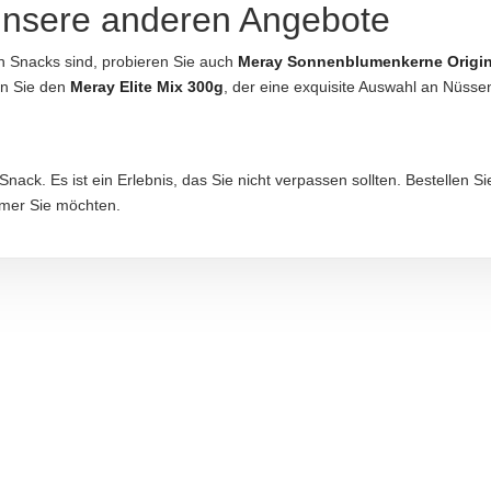
 unsere anderen Angebote
n Snacks sind, probieren Sie auch
Meray Sonnenblumenkerne Origin
en Sie den
Meray Elite Mix 300g
, der eine exquisite Auswahl an Nüssen
aftung übernommen. Bitte prüfen Sie die Angaben auf der jeweiligen Produktverpackung; nur 
nack. Es ist ein Erlebnis, das Sie nicht verpassen sollten. Bestellen S
mer Sie möchten.