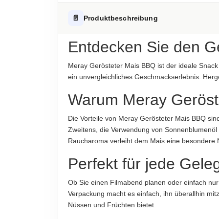
Fett
Hinweis zur Haftung: Für die vorstehenden Angaben wird keine H
ALLERGENHINWEISE
📄
Produktbeschreibung
-davon gesättigte Fettsäuren
Kann Spuren von Nüssen enthalten
Kohlenhydrate
Entdecken Sie den G
AUFBEWAHRUNGSHINWEIS
-davon Zucker
Kühl und trocken lagern.
Meray Gerösteter Mais BBQ ist der ideale Snack
Eiweiß
ein unvergleichliches Geschmackserlebnis. Herges
HERKUNFTSLAND
Deutschland
Salz
Warum Meray Geröst
HINWEIS
Hinweis zur Haftung: Für die vorstehenden Angaben wird keine H
Die Vorteile von Meray Gerösteter Mais BBQ sin
Für die vorstehenden Angaben wird keine Haft
Zweitens, die Verwendung von Sonnenblumenöl u
Raucharoma verleiht dem Mais eine besondere N
ABTROPFGEWICHT
300g
Perfekt für jede Gele
NETTOFÜLLMENGE
Ob Sie einen Filmabend planen oder einfach nur
350g
Verpackung macht es einfach, ihn überallhin m
Nüssen und Früchten bietet.
HERSTELLER
Meray Nuss GmbH