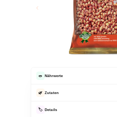
🥗
Nährwerte
DURCHSCHNITTLICHE NÄHRWERTE PRO 100 G
🌿
Zutaten
Energie
Mais, Sonnenblumenöl, Gewürze, Salz, Zucker,
Energie
🏷️
Details