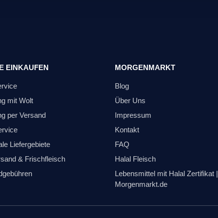
E EINKAUFEN
MORGENMARKT
ervice
Blog
ng mit Wolt
Über Uns
ng per Versand
Impressum
ervice
Kontakt
le Liefergebiete
FAQ
sand & Frischfleisch
Halal Fleisch
dgebühren
Lebensmittel mit Halal Zertifikat |
Morgenmarkt.de