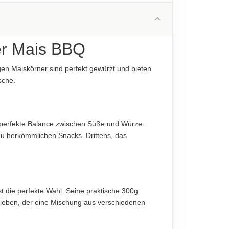
15 g
diese sind verbindlich.
2 g
68 g
er Mais BBQ
1 g
en Maiskörner sind perfekt gewürzt und bieten
7 g
sche.
1.5 g
diese sind verbindlich.
e perfekte Balance zwischen Süße und Würze.
u herkömmlichen Snacks. Drittens, das
 die perfekte Wahl. Seine praktische 300g
ieben, der eine Mischung aus verschiedenen