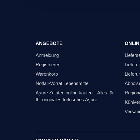
ANGEBOTE
ONLIN
Anmeldung
Liefers
Registrieren
Lieferu
Warenkorb
Lieferu
Notfall-Vorrat Lebensmittel
Abhols
Aşure Zutaten online kaufen – Alles für
Regiona
Ihr originales türkisches Aşure
Kühlver
Versan