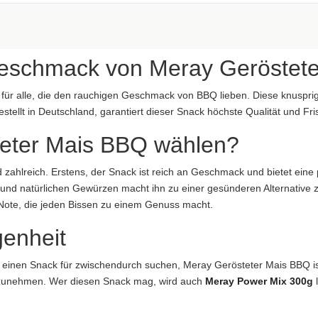
aftung übernommen. Bitte prüfen Sie die Angaben auf der jeweiligen Produktverpackung; nur 
eschmack von Meray Geröstet
 für alle, die den rauchigen Geschmack von BBQ lieben. Diese knusprig
tellt in Deutschland, garantiert dieser Snack höchste Qualität und Fri
eter Mais BBQ wählen?
aftung übernommen. Bitte prüfen Sie die Angaben auf der jeweiligen Produktverpackung; nur 
d zahlreich. Erstens, der Snack ist reich an Geschmack und bietet ein
ung übernommen...
nd natürlichen Gewürzen macht ihn zu einer gesünderen Alternative z
ote, die jeden Bissen zu einem Genuss macht.
genheit
 einen Snack für zwischendurch suchen, Meray Gerösteter Mais BBQ ist
itzunehmen. Wer diesen Snack mag, wird auch
Meray Power Mix 300g
l