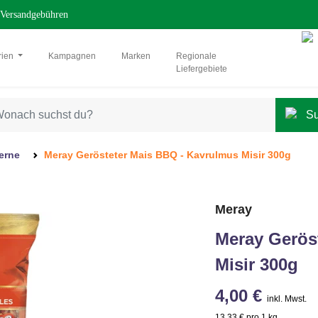
Versandgebühren
rien
Kampagnen
Marken
Regionale
Liefergebiete
erne
Meray Gerösteter Mais BBQ - Kavrulmus Misir 300g
Meray
Meray Gerös
Misir 300g
4,00 €
inkl. Mwst.
13,33 € pro 1 kg