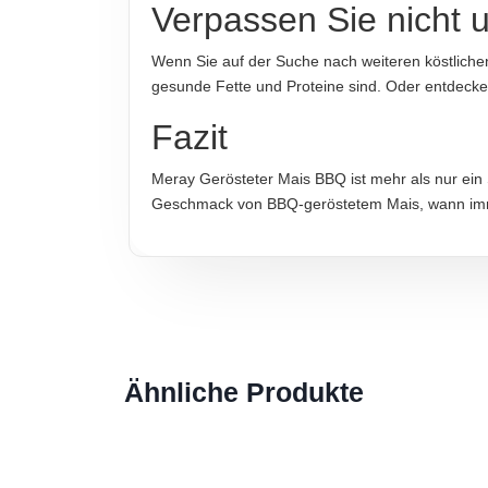
Verpassen Sie nicht
IMPORTEUR
Wenn Sie auf der Suche nach weiteren köstliche
Meray Handels GmbH
gesunde Fette und Proteine sind. Oder entdeck
Fazit
Hinweis zur Haftung: Für die vorstehenden Angaben wird keine H
Meray Gerösteter Mais BBQ ist mehr als nur ein S
Geschmack von BBQ-geröstetem Mais, wann im
Ähnliche Produkte