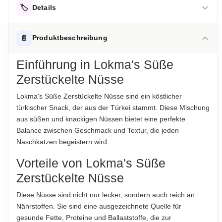
🏷️
Details
AUFBEWAHRUNGSHINWEIS
📄
Produktbeschreibung
Kühl und trocken lagern.
Einführung in Lokma's Süße
HERKUNFTSLAND
Zerstückelte Nüsse
Türkei
Lokma's Süße Zerstückelte Nüsse sind ein köstlicher
HINWEIS
türkischer Snack, der aus der Türkei stammt. Diese Mischung
Für die vorstehenden Angaben wird keine Haftung
aus süßen und knackigen Nüssen bietet eine perfekte
übernommen...
Balance zwischen Geschmack und Textur, die jeden
Naschkatzen begeistern wird.
ABTROPFGEWICHT
420g
Vorteile von Lokma's Süße
Zerstückelte Nüsse
NETTOFÜLLMENGE
420 g
Diese Nüsse sind nicht nur lecker, sondern auch reich an
Nährstoffen. Sie sind eine ausgezeichnete Quelle für
gesunde Fette, Proteine und Ballaststoffe, die zur
Hinweis zur Haftung: Für die vorstehenden Angaben wird keine Haftung