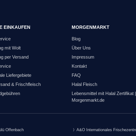
E EINKAUFEN
MORGENMARKT
ervice
Blog
ng mit Wolt
Über Uns
ng per Versand
Impressum
ervice
Kontakt
le Liefergebiete
FAQ
sand & Frischfleisch
Halal Fleisch
dgebühren
Lebensmittel mit Halal Zertifikat |
Morgenmarkt.de
lü Offenbach
A&O Internationales Frischezent