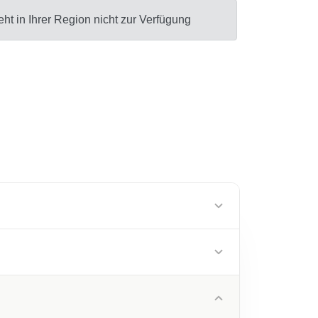
ht in Ihrer Region nicht zur Verfügung
cinate, Peg-6 Caprylic/Capric Glycerides,
ose Dioleate, Hydrolyzed Corn Protein,
l/Lauroyl Lactylate, Olea Europaea Fruit Oil,
 Seed Extract, Retinyl Palmitate, Tocopherol,
e, Triethylamine, Benzyl Alcohol,