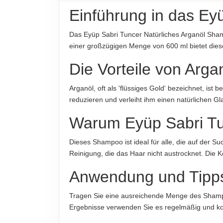
Methylchloroisothiazolinone, Methylisothiazolin
Einführung in das Ey
Coumarin, Linalool
HERKUNFTSLAND
Türkei
Das Eyüp Sabri Tuncer Natürliches Arganöl Shampo
Hinweis zur Haftung: Für die vorstehenden Angaben wird keine H
einer großzügigen Menge von 600 ml bietet dies
HINWEIS
Für die vorstehenden Angaben wird keine Haftung
Die Vorteile von Arga
verbindlich. Das Produktdesign kann von der Ab
Arganöl, oft als 'flüssiges Gold' bezeichnet, ist
ABTROPFGEWICHT
reduzieren und verleiht ihm einen natürlichen G
600ml
Warum Eyüp Sabri Tu
NETTOFÜLLMENGE
650g
Dieses Shampoo ist ideal für alle, die auf der Su
Reinigung, die das Haar nicht austrocknet. Die 
HERSTELLER
Eyüp Sabri Tuncer, Ankara, Türkei
Anwendung und Tipp
Tragen Sie eine ausreichende Menge des Shampoo
Hinweis zur Haftung: Für die vorstehenden Angaben wird keine H
Ergebnisse verwenden Sie es regelmäßig und k