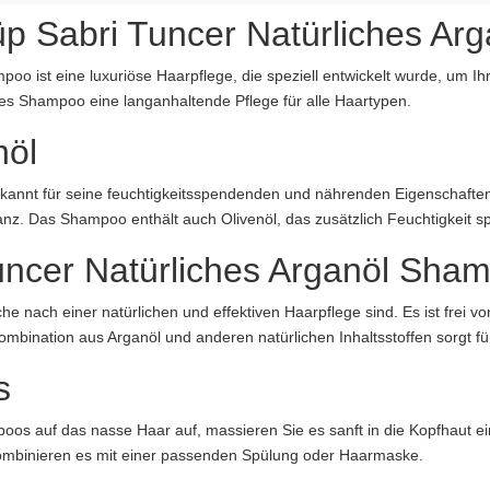
one, Hydroxyisohexyl-3 Cyclohexene Carboxaldehyde, Benzyl Salicylate,
üp Sabri Tuncer Natürliches A
o ist eine luxuriöse Haarpflege, die speziell entwickelt wurde, um Ihr
aftung übernommen. Bitte prüfen Sie die Angaben auf der jeweiligen Produktverpackung; nur 
es Shampoo eine langanhaltende Pflege für alle Haartypen.
 übernommen. Bitte prüfen Sie im Einzelfall die Angaben auf der jewe
nöl
bildung abweichen.
 bekannt für seine feuchtigkeitsspendenden und nährenden Eigenschaften.
lanz. Das Shampoo enthält auch Olivenöl, das zusätzlich Feuchtigkeit
ncer Natürliches Arganöl Sha
che nach einer natürlichen und effektiven Haarpflege sind. Es ist frei 
Kombination aus Arganöl und anderen natürlichen Inhaltsstoffen sorgt 
s
s auf das nasse Haar auf, massieren Sie es sanft in die Kopfhaut ein
aftung übernommen. Bitte prüfen Sie die Angaben auf der jeweiligen Produktverpackung; nur 
ombinieren es mit einer passenden Spülung oder Haarmaske.