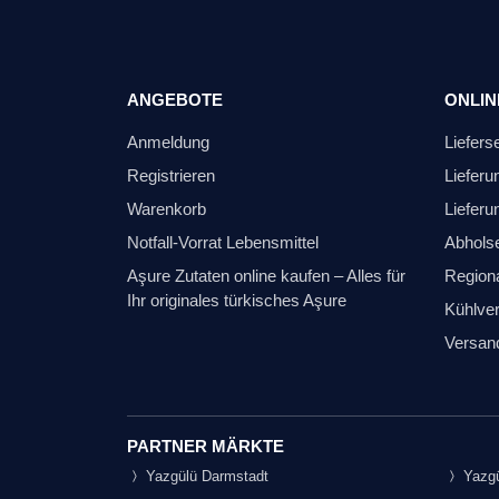
ANGEBOTE
ONLIN
Anmeldung
Liefers
Registrieren
Lieferu
Warenkorb
Lieferu
Notfall-Vorrat Lebensmittel
Abhols
Aşure Zutaten online kaufen – Alles für
Regiona
Ihr originales türkisches Aşure
Kühlver
Versan
PARTNER MÄRKTE
Yazgülü Darmstadt
Yazgü