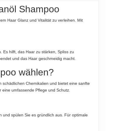
 Alpha Isomethyl Ionone, Hexyl Cinnamal,
rganöl Shampoo
em Haar Glanz und Vitalität zu verleihen. Mit
diese sind verbindlich.
iligen Produktverpackung, nur diese sind
 Es hilft, das Haar zu stärken, Spliss zu
 spendet und das Haar geschmeidig macht.
mpoo wählen?
von schädlichen Chemikalien und bietet eine sanfte
für eine umfassende Pflege und Schutz.
 und spülen Sie es gründlich aus. Für optimale
diese sind verbindlich.