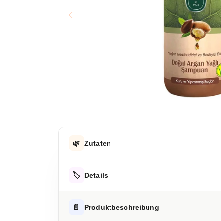
🌿
Zutaten
Aqua, Sodium Laureth Sulfate, Cocamidopropyl Be
🏷️
Details
Parfum, Cocamide Mipa, Peg-40/Ppg- 8 Methylam
Hydrolyzed Wheat Protein, Hydrolyzed Soy Protei
Argania Spinosa Karnel Oil, Polysorbate-80, Sulf
AUFBEWAHRUNGSHINWEIS
📄
Produktbeschreibung
Inositol, Calcium Pantothenate, Linoleic Acid, B
Kühl und trocken lagern.