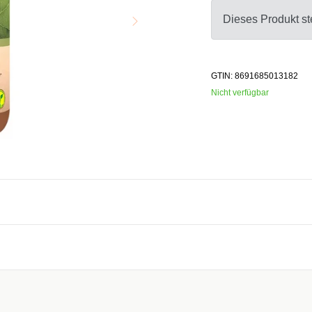
Dieses Produkt ste
GTIN: 8691685013182
Nicht verfügbar
taine, Sodium Peg-7 Olive Oil Carboxylate, Disodium Laureth Sulfosuc
inopropyl/Hydroxypropyl Dimethicone Copolymer, Peg-120 Methyl Gluc
n, Faex Extract, Glycereth 17-Cocate, C12-15 Pareth-9, Sodium Caproy
ur, Alcohol, Peg-35 Castor Oil, Polysorbate-20, Aesculus Hippocastanum
iotin, Panthenol, Polyquartenium-10, Tetra Sodium EDTA, Sodium Chlorid