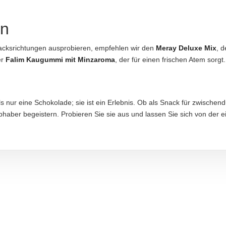
en
aranfil Sk. No: 2, 34572 İstanbul, Türkei
acksrichtungen ausprobieren, empfehlen wir den
Meray Deluxe Mix
, 
er
Falim Kaugummi mit Minzaroma
, der für einen frischen Atem sorgt.
aftung übernommen. Bitte prüfen Sie die Angaben auf der jeweiligen Produktverpackung; nur 
ls nur eine Schokolade; sie ist ein Erlebnis. Ob als Snack für zwisch
bhaber begeistern. Probieren Sie sie aus und lassen Sie sich von der 