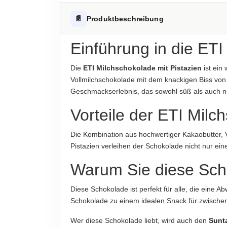
Fett
Hinweis zur Haftung: Für die vorstehenden Angaben wird keine H
ALLERGENHINWEISE
📄
Produktbeschreibung
-davon gesättigte Fettsäuren
Enthält Milch, Soja, Pistazien
Kohlenhydrate
Einführung in die ETI
AUFBEWAHRUNGSHINWEIS
-davon Zucker
Kühl und trocken lagern.
Die
ETI Milchschokolade mit Pistazien
ist ein
Eiweiß
Vollmilchschokolade mit dem knackigen Biss von P
HERKUNFTSLAND
Geschmackserlebnis, das sowohl süß als auch nu
Türkei
Salz
Vorteile der ETI Milc
HINWEIS
Hinweis zur Haftung: Für die vorstehenden Angaben wird keine H
Für die vorstehenden Angaben wird keine Haft
Die Kombination aus hochwertiger Kakaobutter, V
Pistazien verleihen der Schokolade nicht nur ei
ABTROPFGEWICHT
60g
Warum Sie diese Scho
NETTOFÜLLMENGE
Diese Schokolade ist perfekt für alle, die eine
60g
Schokolade zu einem idealen Snack für zwischen
HERSTELLER
Wer diese Schokolade liebt, wird auch den
Sunt
ETI Gıda Sanayi ve Ticaret A.Ş., Organize Sanayi