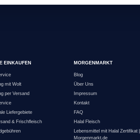
E EINKAUFEN
MORGENMARKT
ervice
Blog
ng mit Wolt
Über Uns
ng per Versand
Impressum
ervice
Kontakt
le Liefergebiete
FAQ
sand & Frischfleisch
Halal Fleisch
dgebühren
Lebensmittel mit Halal Zertifikat |
Morgenmarkt.de