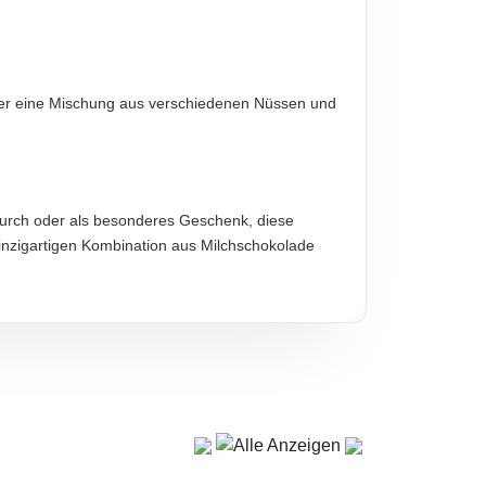
der eine Mischung aus verschiedenen Nüssen und
diese sind verbindlich.
endurch oder als besonderes Geschenk, diese
einzigartigen Kombination aus Milchschokolade