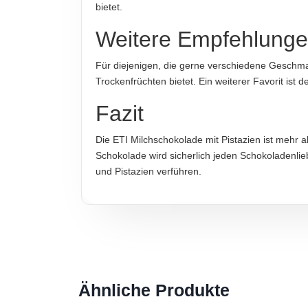
bietet.
IMPORTEUR
Weitere Empfehlung
ETI Gıda Sanayi ve Ticaret A.Ş., Barbaros Mah. K
Für diejenigen, die gerne verschiedene Geschm
Trockenfrüchten bietet. Ein weiterer Favorit ist d
Hinweis zur Haftung: Für die vorstehenden Angaben wird keine H
Fazit
Die ETI Milchschokolade mit Pistazien ist mehr a
Schokolade wird sicherlich jeden Schokoladenlie
und Pistazien verführen.
Ähnliche Produkte