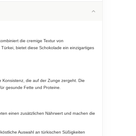
34,00 g
diese sind verbindlich.
18,00 g
50,00 g
40,00 g
ombiniert die cremige Textur von
9,00 g
 Türkei, bietet diese Schokolade ein einzigartiges
0,60 g
diese sind verbindlich.
 Konsistenz, die auf der Zunge zergeht. Die
für gesunde Fette und Proteine.
ieten einen zusätzlichen Nährwert und machen die
köstliche Auswahl an türkischen Süßigkeiten