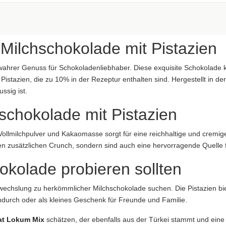
aftung übernommen. Bitte prüfen Sie die Angaben auf der jeweiligen Produktverpackung; nur 
 Milchschokolade mit Pistazien
 wahrer Genuss für Schokoladenliebhaber. Diese exquisite Schokolade k
istazien, die zu 10% in der Rezeptur enthalten sind. Hergestellt in der
ssig ist.
hschokolade mit Pistazien
aftung übernommen. Bitte prüfen Sie die Angaben auf der jeweiligen Produktverpackung; nur 
ung übernommen...
ollmilchpulver und Kakaomasse sorgt für eine reichhaltige und cremige
nen zusätzlichen Crunch, sondern sind auch eine hervorragende Quelle 
kolade probieren sollten
 Abwechslung zu herkömmlicher Milchschokolade suchen. Die Pistazien b
durch oder als kleines Geschenk für Freunde und Familie.
at Lokum Mix
schätzen, der ebenfalls aus der Türkei stammt und eine 
 Bölgesi, 26110 Eskişehir, Türkei