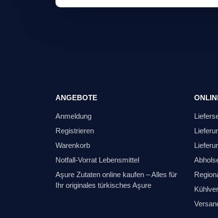
ANGEBOTE
ONLIN
Anmeldung
Liefers
Registrieren
Lieferu
Warenkorb
Lieferu
Notfall-Vorrat Lebensmittel
Abhols
Aşure Zutaten online kaufen – Alles für
Regiona
Ihr originales türkisches Aşure
Kühlver
Versan