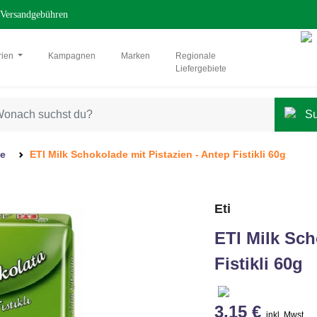
Versandgebühren
rien
Kampagnen
Marken
Regionale
Liefergebiete
e
ETI Milk Schokolade mit Pistazien - Antep Fistikli 60g
Eti
ETI Milk Sch
Fistikli 60g
3,15 €
inkl. Mwst.