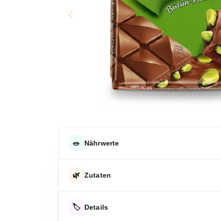
🥗
Nährwerte
DURCHSCHNITTLICHE NÄHRWERTE PRO 100 G
🌿
Zutaten
Energie
Zucker, Kakaobutter, Vollmilchpulver, Kakaomass
Energie
🏷️
Details