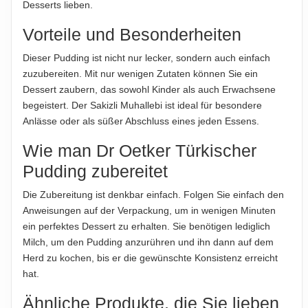
übernommen. Bitte prüfen Sie die Angaben auf der jeweiligen
Desserts lieben.
übernommen...
Produktverpackung; nur diese sind verbindlich.
Vorteile und Besonderheiten
ABTROPFGEWICHT
135g
Dieser Pudding ist nicht nur lecker, sondern auch einfach
zuzubereiten. Mit nur wenigen Zutaten können Sie ein
NETTOFÜLLMENGE
Dessert zaubern, das sowohl Kinder als auch Erwachsene
150g
begeistert. Der Sakizli Muhallebi ist ideal für besondere
Anlässe oder als süßer Abschluss eines jeden Essens.
HERSTELLER
Dr. Oetker Gıda Sanayi ve Ticaret A.Ş., Bahçelievler
Wie man Dr Oetker Türkischer
Mahallesi, 283/1 Sokak No:41, 35820 Torbalı/İzmir, Türkei
Pudding zubereitet
IMPORTEUR
Die Zubereitung ist denkbar einfach. Folgen Sie einfach den
Dr. Oetker Deutschland GmbH, Lutterstraße 14, 33617
Anweisungen auf der Verpackung, um in wenigen Minuten
Bielefeld, Deutschland
ein perfektes Dessert zu erhalten. Sie benötigen lediglich
Milch, um den Pudding anzurühren und ihn dann auf dem
Herd zu kochen, bis er die gewünschte Konsistenz erreicht
Hinweis zur Haftung: Für die vorstehenden Angaben wird keine Haftung
übernommen. Bitte prüfen Sie die Angaben auf der jeweiligen
hat.
Produktverpackung; nur diese sind verbindlich.
Ähnliche Produkte, die Sie lieben