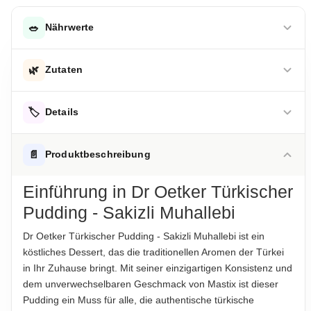
🥗
Nährwerte
DURCHSCHNITTLICHE NÄHRWERTE PRO 100 G
🌿
Zutaten
Energie
570,00 kJ
Zucker, modifizierte Stärke, Aroma, Salz, Farbstoffe
Energie
🏷️
135,00 kcal
Details
(Riboflavin, Beta-Carotin), Stabilisator (Carrageen),
Emulgator (Mono- und Diglyceride von Speisefettsäuren).
Fett
3,40 g
ALLERGENHINWEISE
📄
Produktbeschreibung
-davon gesättigte Fettsäuren
1,92 g
Enthält Milch
Hinweis zur Haftung: Für die vorstehenden Angaben wird keine Haftung
übernommen. Bitte prüfen Sie die Angaben auf der jeweiligen
Einführung in Dr Oetker Türkischer
Kohlenhydrate
22,90 g
Produktverpackung; nur diese sind verbindlich.
AUFBEWAHRUNGSHINWEIS
Pudding - Sakizli Muhallebi
Kühl und trocken lagern.
-davon Zucker
16,69 g
Dr Oetker Türkischer Pudding - Sakizli Muhallebi ist ein
Eiweiß
3,30 g
HERKUNFTSLAND
köstliches Dessert, das die traditionellen Aromen der Türkei
Türkei
Salz
0,10 g
in Ihr Zuhause bringt. Mit seiner einzigartigen Konsistenz und
dem unverwechselbaren Geschmack von Mastix ist dieser
HINWEIS
Pudding ein Muss für alle, die authentische türkische
Hinweis zur Haftung: Für die vorstehenden Angaben wird keine Haftung
Für die vorstehenden Angaben wird keine Haftung